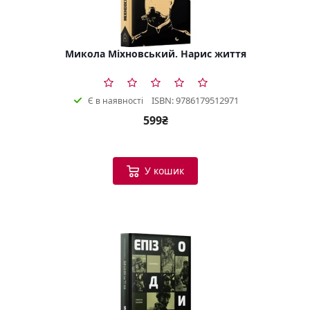
Микола Міхновський. Нарис життя
ISBN: 9786179512971
Є в наявності
599₴
У кошик