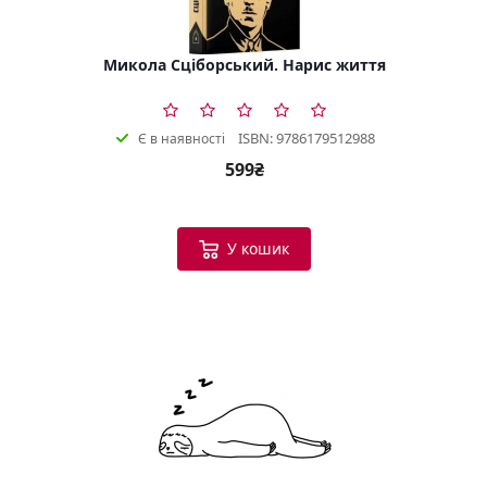
Микола Сціборський. Нарис життя
ISBN: 9786179512988
Є в наявності
599₴
У кошик