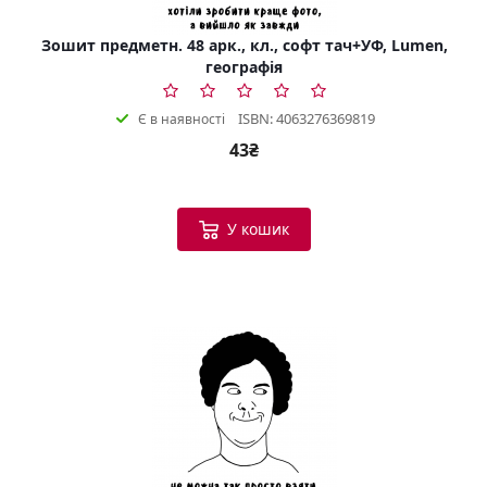
Зошит предметн. 48 арк., кл., софт тач+УФ, Lumen,
географія
ISBN: 4063276369819
Є в наявності
43₴
У кошик