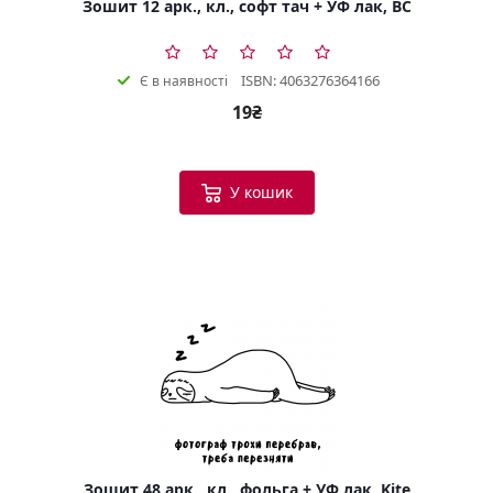
Зошит 12 арк., кл., софт тач + УФ лак, BC
ISBN: 4063276364166
Є в наявності
19₴
У кошик
Зошит 48 арк., кл., фольга + УФ лак, Kite