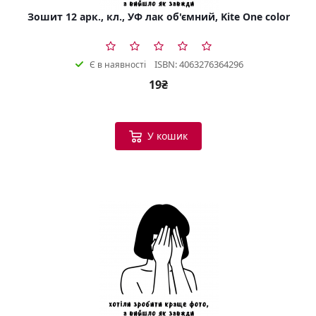
Зошит 12 арк., кл., УФ лак об'ємний, Kite One color
ISBN: 4063276364296
Є в наявності
19₴
У кошик