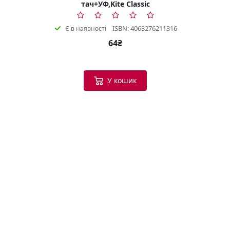
тач+УФ,Kite Classic
ISBN: 4063276211316
Є в наявності
64₴
У кошик