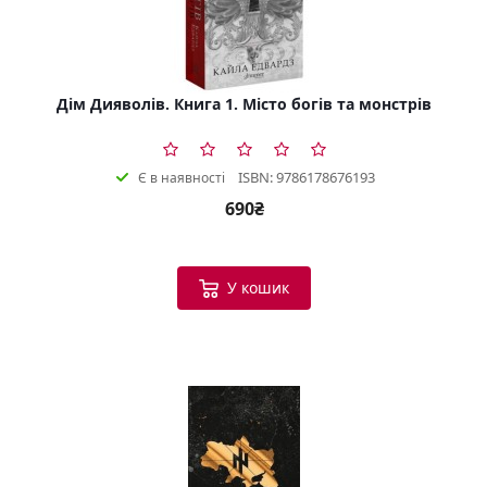
Дім Дияволів. Книга 1. Місто богів та монстрів
ISBN: 9786178676193
Є в наявності
690₴
У кошик