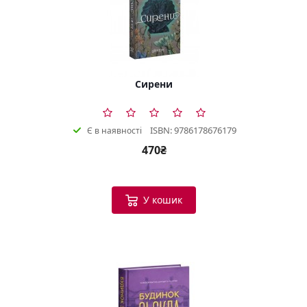
Сирени
ISBN: 9786178676179
Є в наявності
470₴
У кошик