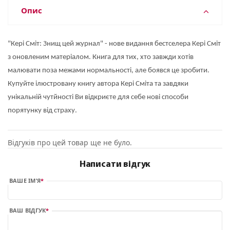
Опис
"Кері Сміт: Знищ цей журнал" - нове видання бестселера Кері Сміт
з оновленим матеріалом. Книга для тих, хто завжди хотів
малювати поза межами нормальності, але боявся це зробити.
Купуйте ілюстровану книгу автора Кері Сміта та завдяки
унікальній чутйності Ви відкриєте для себе нові способи
порятунку від страху.
Відгуків про цей товар ще не було.
Написати відгук
ВАШЕ ІМ’Я
ВАШ ВІДГУК