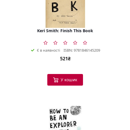
Keri Smith: Finish This Book
ISBN: 9781846145209
Є в наявності
521₴
У кошик