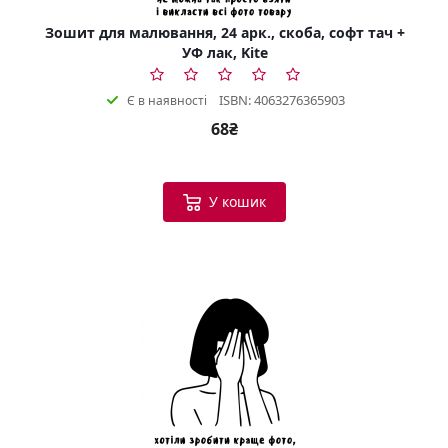
Зошит для малювання, 24 арк., скоба, софт тач +
УФ лак, Kite
ISBN: 4063276365903
Є в наявності
68₴
У кошик