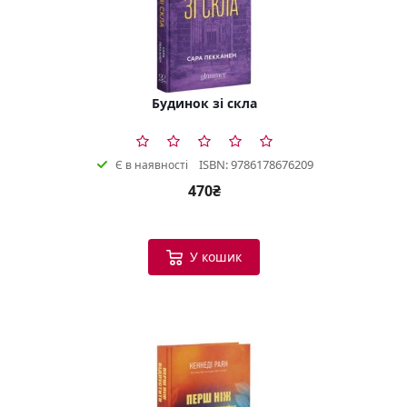
Будинок зі скла
ISBN: 9786178676209
Є в наявності
470₴
У кошик