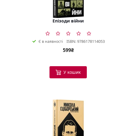
Епізоди війни
ISBN: 9786178114053
Є в наявності
599₴
У кошик