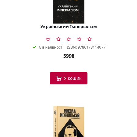
Український Імперіалізм
ISBN: 9786178114077
Є в наявності
599₴
У кошик