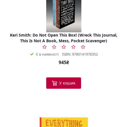
Keri Smith: Do Not Open This Box! (Wreck This Journal,
This Is Not A Book, Mess, Pocket Scavenger)
ISBN: 9780141978352
Є в наявності
945₴
У кошик