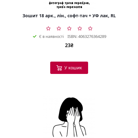
Зошит 18 арк., лін., софт-тач + УФ лак, RL
ISBN: 4063276364289
Є в наявності
23₴
У кошик