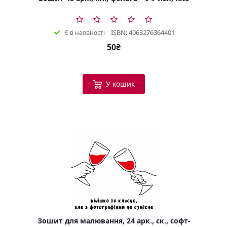
ISBN: 4063276364401
Є в наявності
50₴
У кошик
Зошит для малювання, 24 арк., ск., софт-