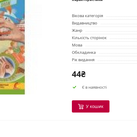
Характеристики
Вікова категорія
Видавництво
Жанр
Кількість сторінок
Мова
Обкладинка
Рік видання
44₴
Є в наявності
У кошик