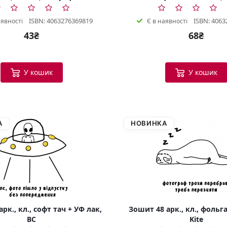
ISBN: 4063276369819
ISBN: 4063
аявності
Є в наявності
43₴
68₴
У кошик
У кошик
А
НОВИНКА
рк., кл., софт тач + УФ лак,
Зошит 48 арк., кл., фольга
BC
Kite