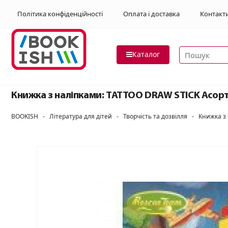
Політика конфіденційності
Оплата і доставка
Контакт
Пошук товар
Каталог
Книжка з наліпками: TATTOO DRAW STICK Асорт
BOOKISH
-
Література для дітей
-
Творчість та дозвілля
-
Книжка з