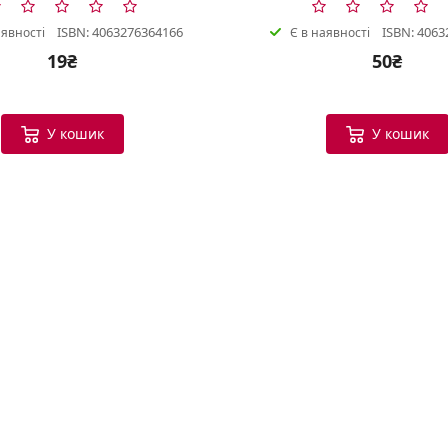
ISBN: 4063276364166
ISBN: 4063
аявності
Є в наявності
19₴
50₴
У кошик
У кошик