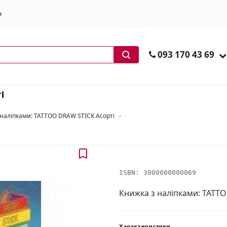
и
ів
093 170 43 69
і
 наліпками: TATTOO DRAW STICK Асорті
-
ISBN:
3000000000069
Книжка з наліпками: TATT