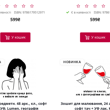
ISBN: 9786179512971
ISBN: 9786
аявності
Є в наявності
599₴
599₴
У кошик
У кошик
А
НОВИНКА
едметн. 48 арк., кл., софт
Зошит для малювання, 24 а
УФ, Lumen, географія
софт тач + УФ лак, 