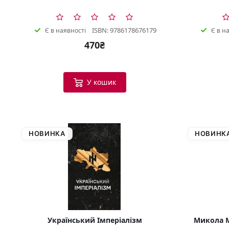
ISBN: 9786178676179
Є в наявності
Є в н
470₴
У кошик
НОВИНКА
НОВИНК
Український Імперіалізм
Микола М