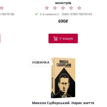
монстрів
178676186
ISBN: 9786178676193
Є в наявності
690₴
У кошик
НОВИНКА
Микола Сціборський. Нарис життя