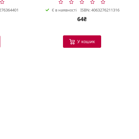
276364401
ISBN: 4063276211316
Є в наявності
64₴
Bookish Консультант
Готовий допомогти
У кошик
B
Вітаю! Я ваш помічник у виборі
книг.
Можу допомогти:
Підібрати книгу за настроєм
або темою
Порекомендувати схожі
твори
Показати новинки та
бестселери
Допомогти з вибором
подарунка
Що вас цікавить?