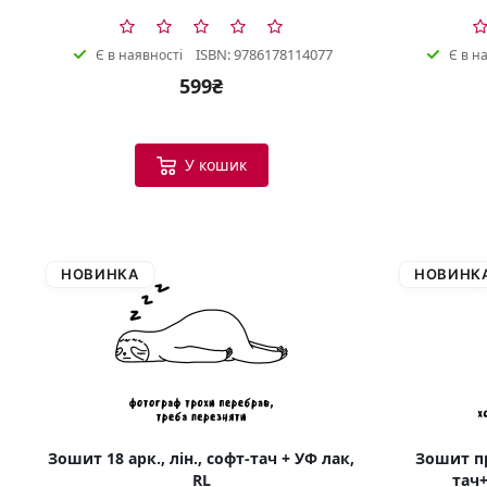
ISBN: 9786178114077
Є в наявності
Є в н
599₴
У кошик
НОВИНКА
НОВИНК
Зошит 18 арк., лін., софт-тач + УФ лак,
Зошит пр
RL
тач+