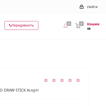
Увійти
Кошик
0
0
Передзвоніть
0₴
OO DRAW STICK Асорті