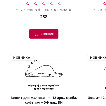
ISBN: 4063276364289
Є в наявності
Є в н
23₴
У кошик
НОВИНКА
НОВИНК
Зошит для малювання, 12 арк., скоба,
Зошит 12 а
софт тач + УФ лак, RH