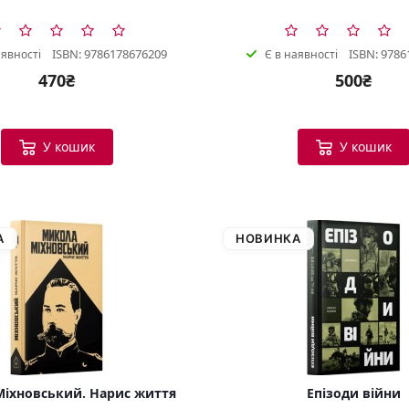
ISBN: 9786178676209
ISBN: 9786
аявності
Є в наявності
470₴
500₴
У кошик
У кошик
А
НОВИНКА
іхновський. Нарис життя
Епізоди війни