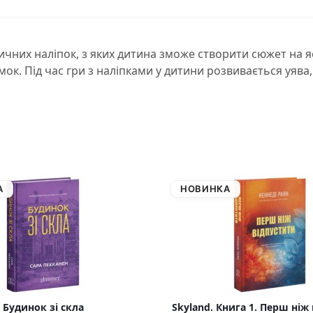
ичних наліпок, з яких дитина зможе створити сюжет на 
амок. Під час гри з наліпками у дитини розвивається уяв
А
НОВИНКА
Будинок зі скла
Skyland. Книга 1. Перш ніж