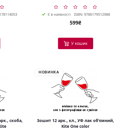
178114053
ISBN: 9786179512988
Є в наявності
599₴
У кошик
НОВИНКА
рк., скоба,
Зошит 12 арк., кл., УФ лак об'ємний,
Kite
Kite One color