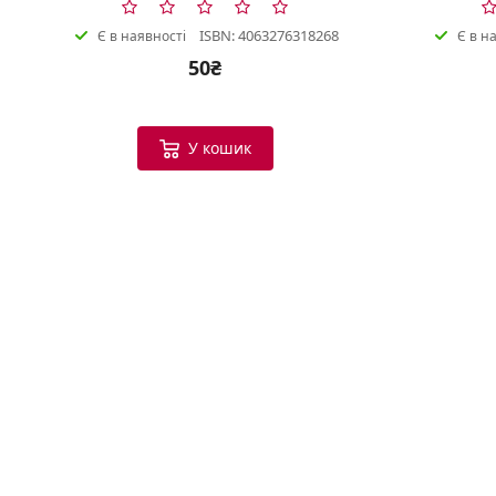
ISBN: 4063276318268
Є в наявності
Є в н
50₴
У кошик