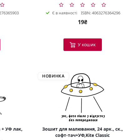
276365903
ISBN: 4063276364296
Є в наявності
19₴
У кошик
НОВИНКА
 + УФ лак,
Зошит для малювання, 24 арк., ск.,
софт-тач+УФ,Kite Classic