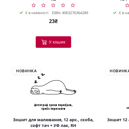
ISBN: 4063276364289
Є в наявності
Є в н
23₴
У кошик
НОВИНКА
НОВИНК
Зошит для малювання, 12 арк., скоба,
Зошит 12 а
софт тач + УФ лак, RH