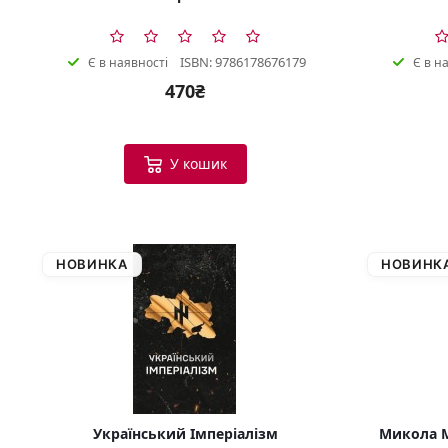
ISBN: 9786178676179
Є в наявності
Є в н
470₴
У кошик
НОВИНКА
НОВИНК
Український Імперіалізм
Микола М