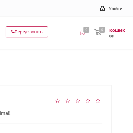
Увійти
Кошик
0
0
Передзвоніть
0₴
imal!