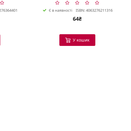
276364401
ISBN: 4063276211316
Є в наявності
64₴
Bookish Консультант
Готовий допомогти
У кошик
B
Вітаю! Я ваш помічник у виборі
книг.
Можу допомогти:
Підібрати книгу за настроєм
або темою
Порекомендувати схожі
твори
Показати новинки та
бестселери
Допомогти з вибором
подарунка
Що вас цікавить?