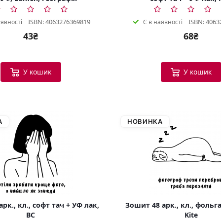
ISBN: 4063276369819
ISBN: 4063
аявності
Є в наявності
43₴
68₴
У кошик
У кошик
А
НОВИНКА
рк., кл., софт тач + УФ лак,
Зошит 48 арк., кл., фольга
BC
Kite