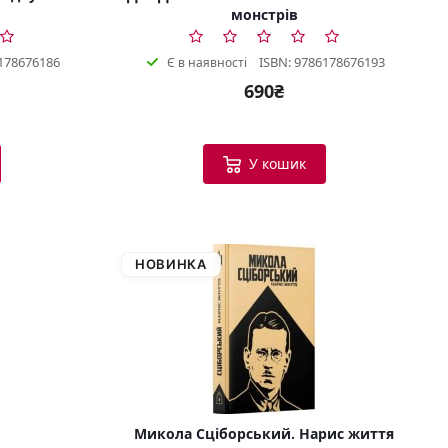
монстрів
178676186
ISBN: 9786178676193
Є в наявності
690₴
У кошик
НОВИНКА
Микола Сціборський. Нарис життя