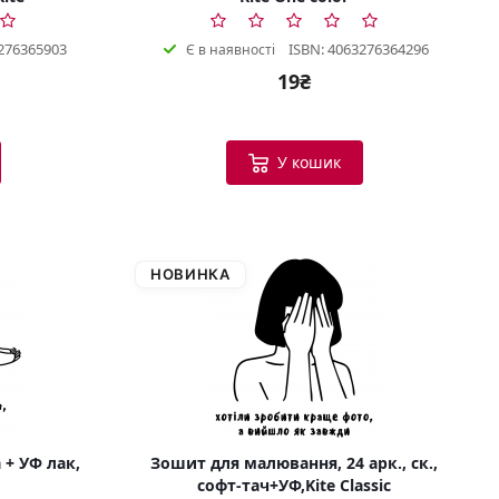
276365903
ISBN: 4063276364296
Є в наявності
19₴
У кошик
НОВИНКА
 + УФ лак,
Зошит для малювання, 24 арк., ск.,
софт-тач+УФ,Kite Classic