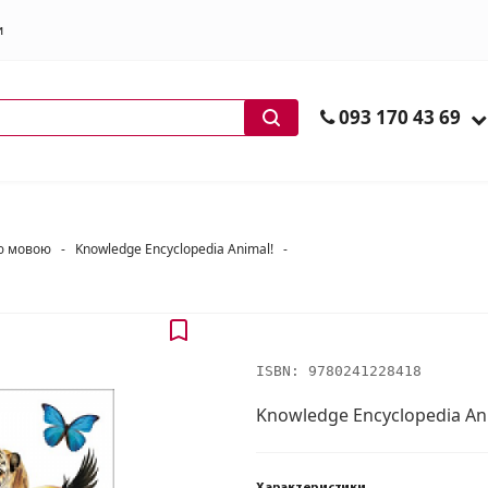
и
ів
093 170 43 69
ою мовою
-
Knowledge Encyclopedia Animal!
-
ISBN:
9780241228418
Knowledge Encyclopedia An