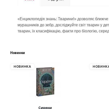
«Енциклопедія знань: Тварини!» дозволяє ближче о
мурашників до зебр, досліджуйте світ тварин у д
тварин, їх класифікацію, факти про біологію, сер
Новинки
НОВИНКА
НОВИНК
Сирени