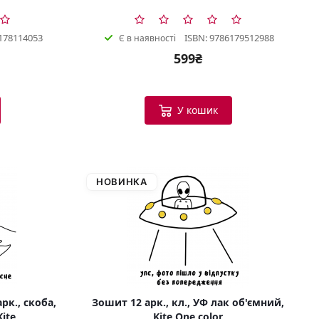
178114053
ISBN: 9786179512988
Є в наявності
599₴
У кошик
НОВИНКА
рк., скоба,
Зошит 12 арк., кл., УФ лак об'ємний,
Kite
Kite One color