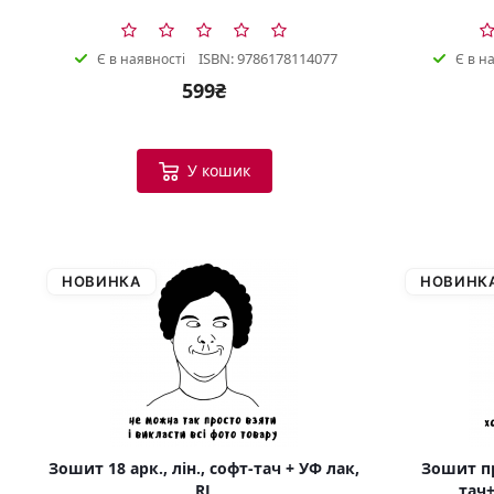
ISBN: 9786178114077
Є в наявності
Є в н
599₴
У кошик
НОВИНКА
НОВИНК
Зошит 18 арк., лін., софт-тач + УФ лак,
Зошит пр
RL
тач+