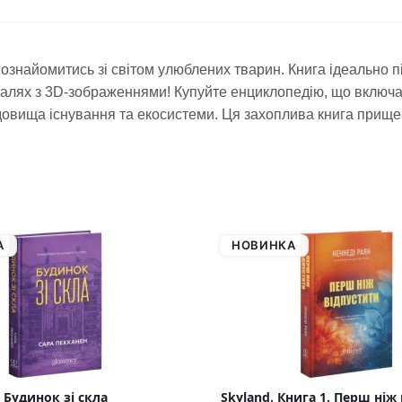
знайомитись зі світом улюблених тварин. Книга ідеально під
еталях з 3D-зображеннями! Купуйте енциклопедію, що включ
едовища існування та екосистеми. Ця захоплива книга прище
А
НОВИНКА
Будинок зі скла
Skyland. Книга 1. Перш ніж