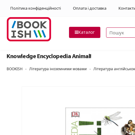
Політика конфіденційності
Оплата і доставка
Контакт
Пошук товар
Каталог
Knowledge Encyclopedia Animal!
BOOKISH
-
Література іноземними мовами
-
Література англійськ