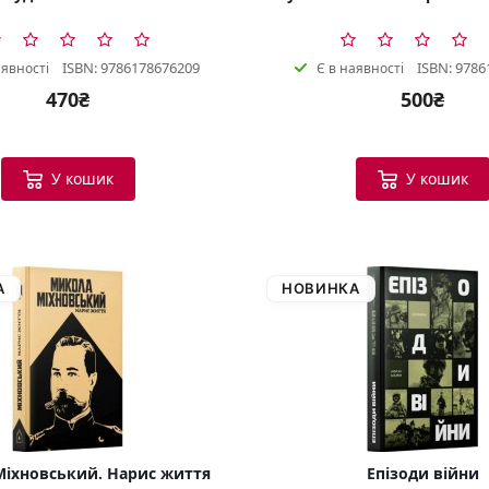
ISBN: 9786178676209
ISBN: 9786
аявності
Є в наявності
470₴
500₴
У кошик
У кошик
А
НОВИНКА
іхновський. Нарис життя
Епізоди війни