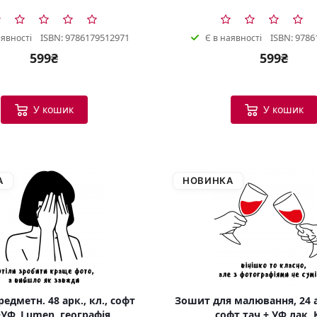
ISBN: 9786179512971
ISBN: 9786
аявності
Є в наявності
599₴
599₴
У кошик
У кошик
А
НОВИНКА
едметн. 48 арк., кл., софт
Зошит для малювання, 24 а
УФ, Lumen, географія
софт тач + УФ лак, 