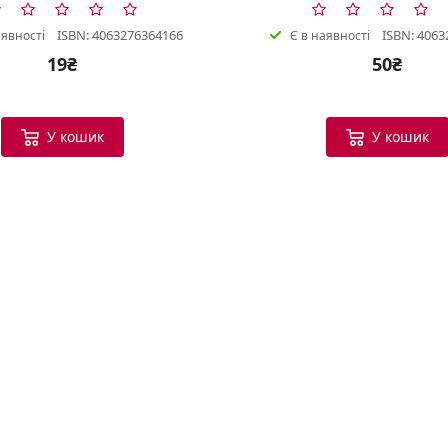
ISBN: 4063276364166
ISBN: 4063
аявності
Є в наявності
19₴
50₴
У кошик
У кошик