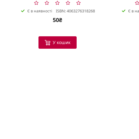
ISBN: 4063276318268
Є в наявності
Є в н
50₴
У кошик