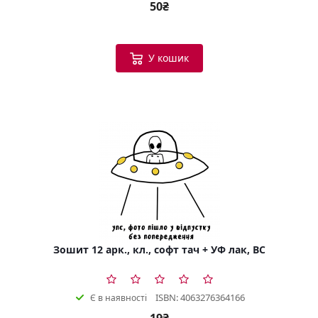
50₴
У кошик
Зошит 12 арк., кл., софт тач + УФ лак, BC
ISBN: 4063276364166
Є в наявності
19₴