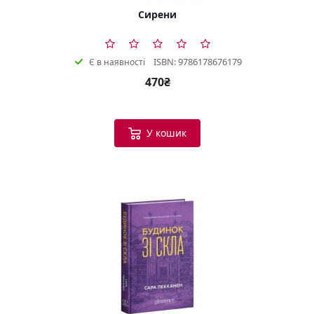
Сирени
ISBN: 9786178676179
Є в наявності
470₴
У кошик