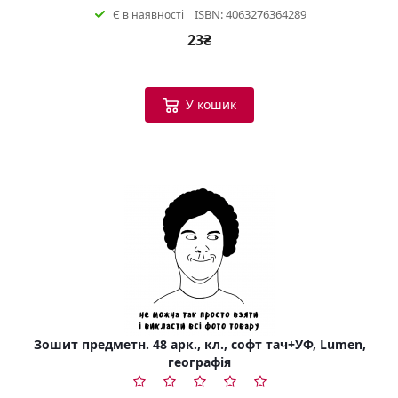
ISBN: 4063276364289
Є в наявності
23₴
У кошик
Зошит предметн. 48 арк., кл., софт тач+УФ, Lumen,
географія