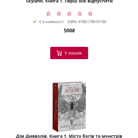
Skyland. Книга 1. Перш ніж відпустити
ISBN: 9786178676186
Є в наявності
500₴
У кошик
Дім Дияволів. Книга 1. Місто богів та монстрів