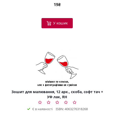
19₴
У кошик
Зошит для малювання, 12 арк., скоба, софт тач +
УФ лак, RH
ISBN: 4063276318268
Є в наявності