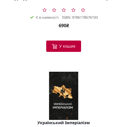
ISBN: 9786178676193
Є в наявності
690₴
У кошик
Український Імперіалізм