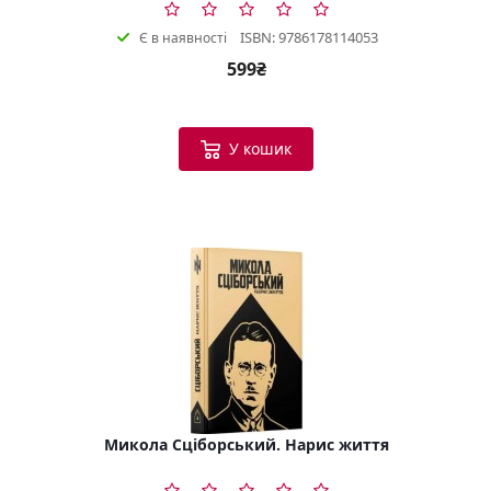
ISBN: 9786178114053
Є в наявності
599₴
У кошик
Микола Сціборський. Нарис життя