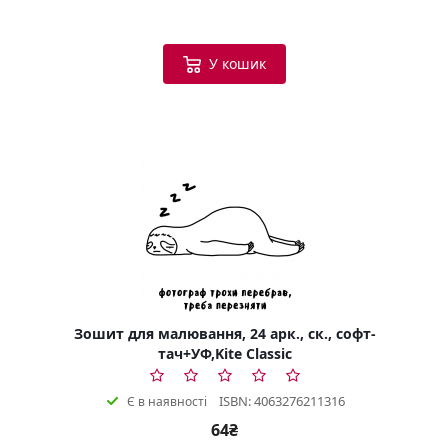
У кошик
Зошит для малювання, 24 арк., ск., софт-
тач+УФ,Kite Classic
ISBN: 4063276211316
Є в наявності
64₴