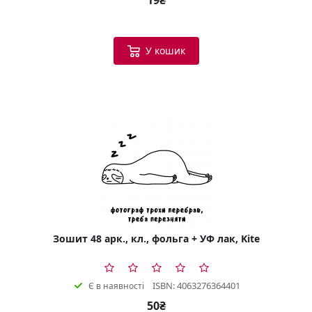
У кошик
Зошит 48 арк., кл., фольга + УФ лак, Kite
ISBN: 4063276364401
Є в наявності
50₴