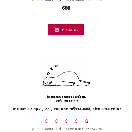
68₴
У кошик
Зошит 12 арк., кл., УФ лак об'ємний, Kite One color
ISBN: 4063276364296
Є в наявності