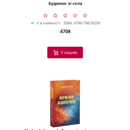
Будинок зі скла
ISBN: 9786178676209
Є в наявності
470₴
У кошик