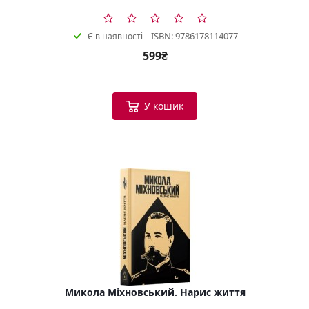
ISBN: 9786178114077
Є в наявності
599₴
У кошик
Микола Міхновський. Нарис життя