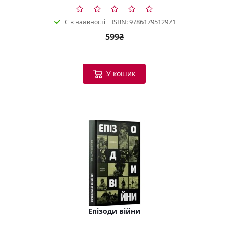
ISBN: 9786179512971
Є в наявності
599₴
У кошик
Епізоди війни