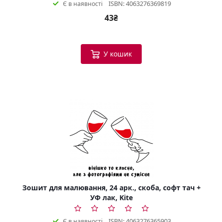
ISBN: 4063276369819
Є в наявності
43₴
У кошик
Зошит для малювання, 24 арк., скоба, софт тач +
УФ лак, Kite
ISBN: 4063276365903
Є в наявності