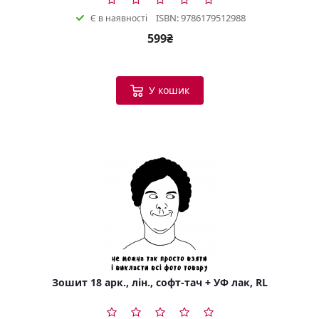
ISBN: 9786179512988
Є в наявності
599₴
У кошик
Зошит 18 арк., лін., софт-тач + УФ лак, RL