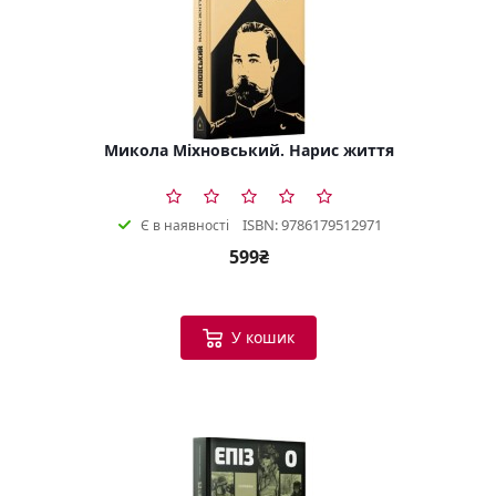
Микола Міхновський. Нарис життя
ISBN: 9786179512971
Є в наявності
599₴
У кошик