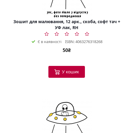
Зошит для малювання, 12 арк., скоба, софт тач +
УФ лак, RH
ISBN: 4063276318268
Є в наявності
50₴
У кошик