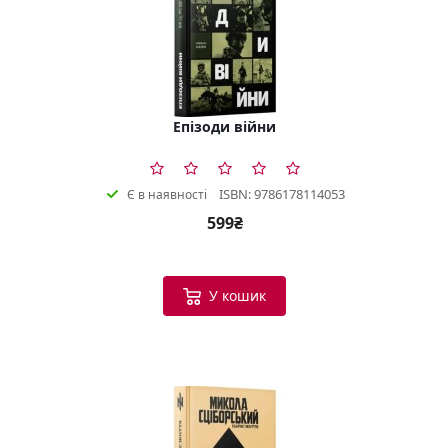
Епізоди війни
ISBN: 9786178114053
Є в наявності
599₴
У кошик