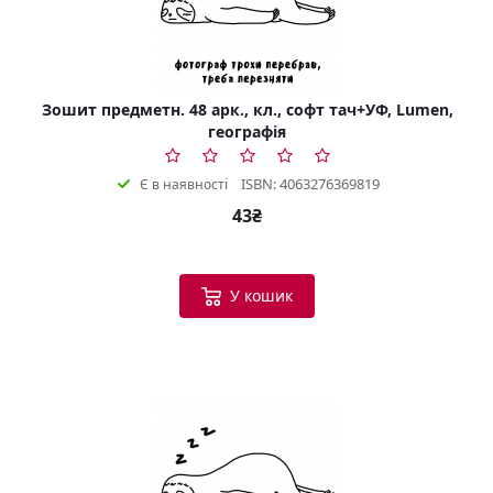
Зошит предметн. 48 арк., кл., софт тач+УФ, Lumen,
географія
ISBN: 4063276369819
Є в наявності
43₴
У кошик