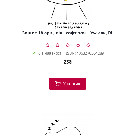
Зошит 18 арк., лін., софт-тач + УФ лак, RL
ISBN: 4063276364289
Є в наявності
23₴
У кошик