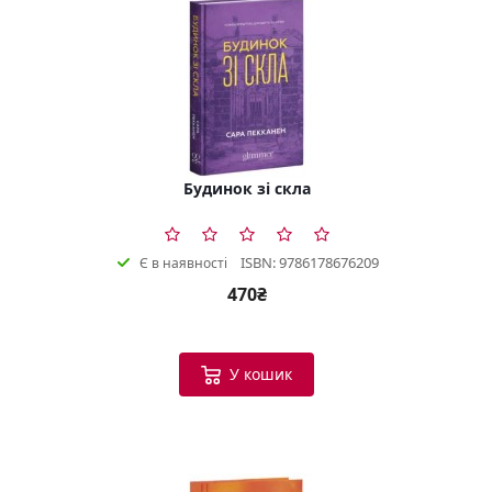
Будинок зі скла
ISBN: 9786178676209
Є в наявності
470₴
У кошик