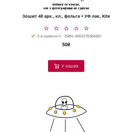
Зошит 48 арк., кл., фольга + УФ лак, Kite
ISBN: 4063276364401
Є в наявності
50₴
У кошик