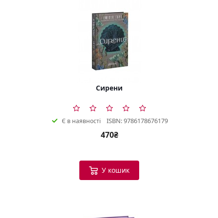
Сирени
ISBN: 9786178676179
Є в наявності
470₴
У кошик