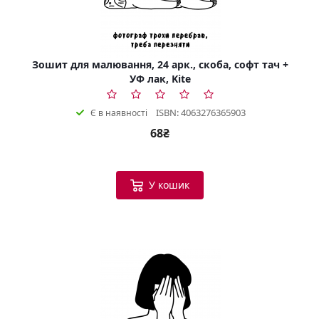
Зошит для малювання, 24 арк., скоба, софт тач +
УФ лак, Kite
ISBN: 4063276365903
Є в наявності
68₴
У кошик