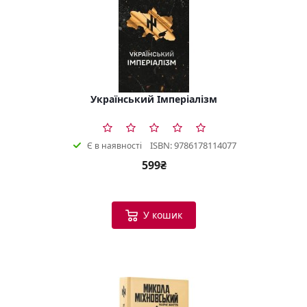
Український Імперіалізм
ISBN: 9786178114077
Є в наявності
599₴
У кошик