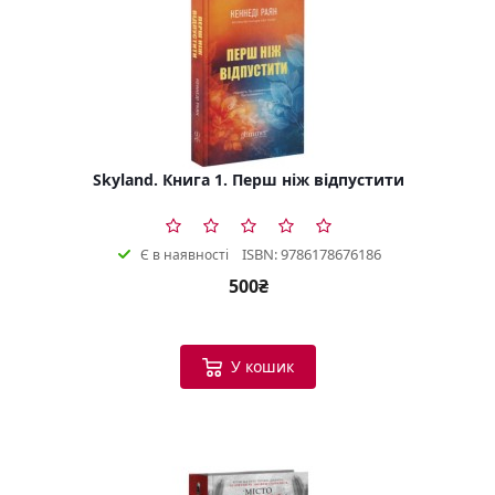
Skyland. Книга 1. Перш ніж відпустити
ISBN: 9786178676186
Є в наявності
500₴
У кошик