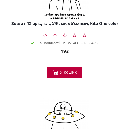
Зошит 12 арк., кл., УФ лак об'ємний, Kite One color
ISBN: 4063276364296
Є в наявності
19₴
У кошик