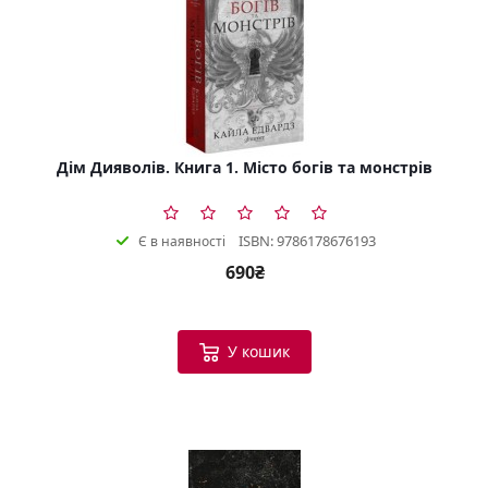
Дім Дияволів. Книга 1. Місто богів та монстрів
ISBN: 9786178676193
Є в наявності
690₴
У кошик