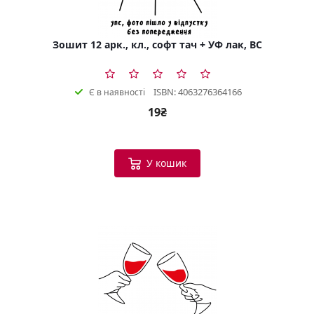
Зошит 12 арк., кл., софт тач + УФ лак, BC
ISBN: 4063276364166
Є в наявності
19₴
У кошик