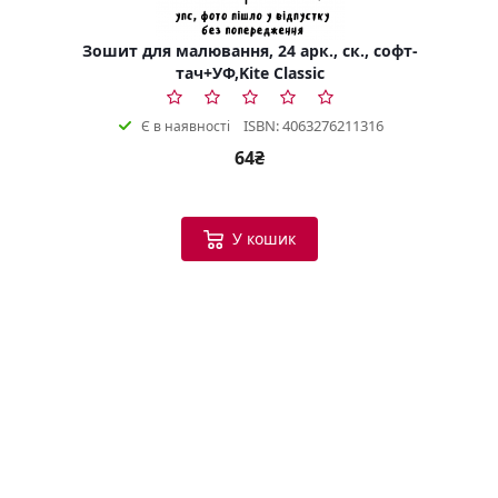
Зошит для малювання, 24 арк., ск., софт-
тач+УФ,Kite Classic
ISBN: 4063276211316
Є в наявності
64₴
У кошик