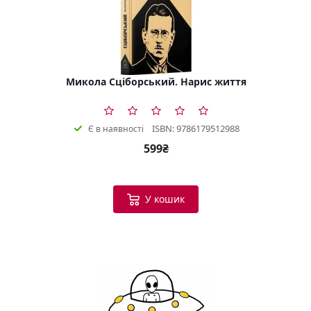
Микола Сціборський. Нарис життя
ISBN: 9786179512988
Є в наявності
599₴
У кошик