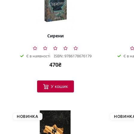
Сирени
ISBN: 9786178676179
Є в наявності
Є в н
470₴
У кошик
НОВИНКА
НОВИНК