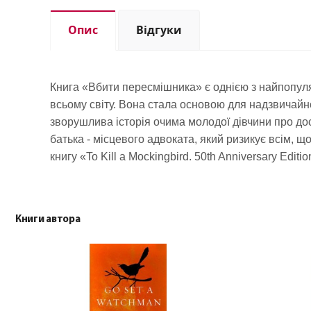
Опис
Відгуки
Книга «Вбити пересмішника» є однією з найпопуляр
всьому світу. Вона стала основою для надзвичайн
зворушлива історія очима молодої дівчини про дос
батька - місцевого адвоката, який ризикує всім,
книгу «To Kill a Mockingbird. 50th Anniversary Ed
Книги автора