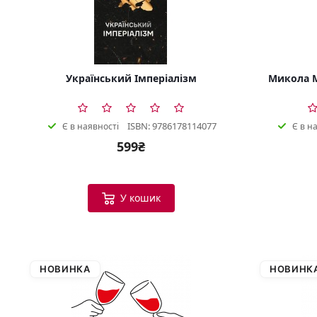
Український Імперіалізм
Микола М
ISBN: 9786178114077
Є в наявності
Є в н
599₴
У кошик
НОВИНКА
НОВИНК