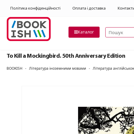
Політика конфіденційності
Оплата і доставка
Контакт
Пошук товар
Каталог
To Kill a Mockingbird. 50th Anniversary Edition
BOOKISH
-
Література іноземними мовами
-
Література англійськ