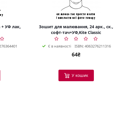
 + УФ лак,
Зошит для малювання, 24 арк., ск.,
софт-тач+УФ,Kite Classic
276364401
ISBN: 4063276211316
Є в наявності
64₴
Bookish Консультант
Готовий допомогти
У кошик
B
Вітаю! Я ваш помічник у виборі
книг.
Можу допомогти:
Підібрати книгу за настроєм
або темою
Порекомендувати схожі
твори