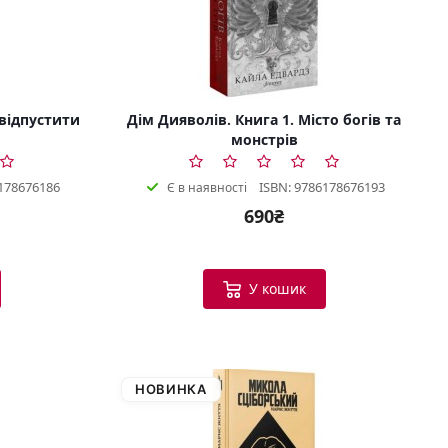
 відпустити
Дім Дияволів. Книга 1. Місто богів та
монстрів
178676186
ISBN: 9786178676193
Є в наявності
690₴
У кошик
НОВИНКА