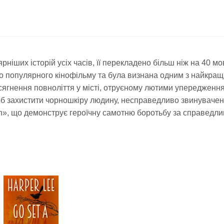
ніших історій усіх часів, її перекладено більш ніж на 40 м
о популярного кінофільму та була визнана одним з найкращи
ягнення повноліття у місті, отруєному лютими упередженнями
 щоб захистити чорношкіру людину, несправедливо звинувач
ition», що демонструє героїчну самотню боротьбу за справедли