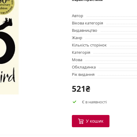
Характеристики
Автор
Вікова категорія
Видавництво
Жанр
Кількість сторінок
Категорія
Мова
Обкладинка
Рік видання
521₴
Є в наявності
У кошик