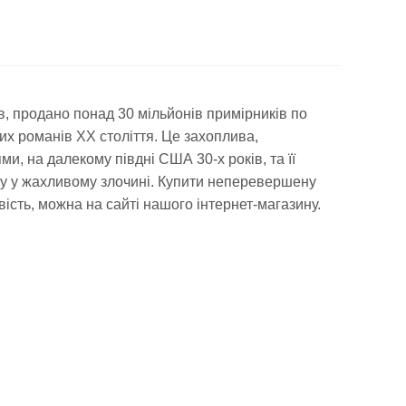
ов, продано понад 30 мільйонів примірників по
х романів XX століття. Це захоплива,
, на далекому півдні США 30-х років, та її
ену у жахливому злочині. Купити неперевершену
вість, можна на сайті нашого інтернет-магазину.