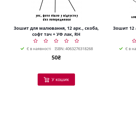
Зошит для малювання, 12 арк., скоба,
Зошит 12 а
софт тач + УФ лак, RH
ISBN: 4063276318268
Є в наявності
Є в н
50₴
У кошик