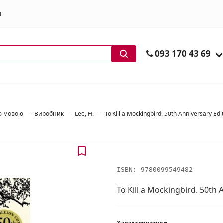
и
ів
093 170 43 69
ою мовою
-
Виробник
-
Lee, H.
-
To Kill a Mockingbird. 50th Anniversary Edi
ISBN:
9780099549482
To Kill a Mockingbird. 50th 