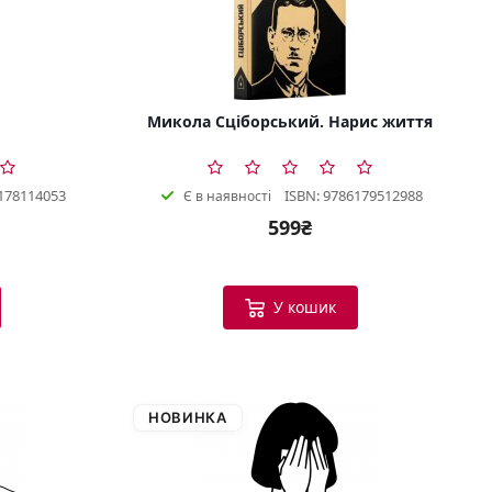
Микола Сціборський. Нарис життя
178114053
ISBN: 9786179512988
Є в наявності
599₴
У кошик
НОВИНКА