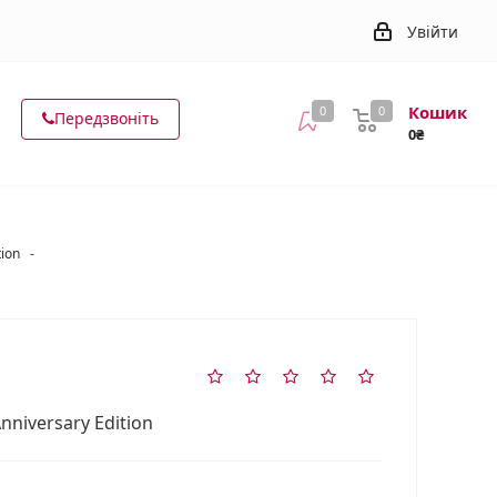
Увійти
Кошик
0
0
Передзвоніть
0₴
tion
-
Anniversary Edition