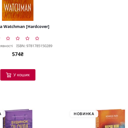
 a Watchman [Hardcover]
ISBN: 9781785150289
аявності
574₴
У кошик
А
НОВИНКА