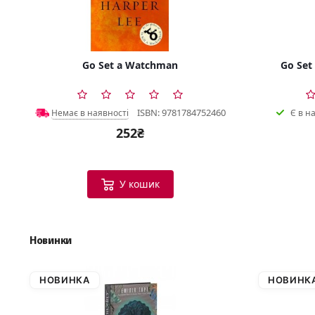
Go Set a Watchman
Go Set
ISBN: 9781784752460
Немає в наявності
Є в н
252₴
У кошик
Новинки
НОВИНКА
НОВИНК