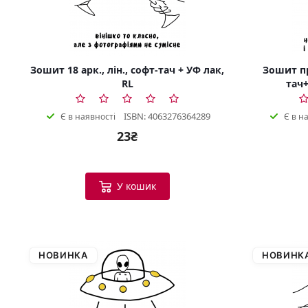
Зошит 18 арк., лін., софт-тач + УФ лак,
Зошит пр
RL
тач+
ISBN: 4063276364289
Є в наявності
Є в н
23₴
У кошик
НОВИНКА
НОВИНК