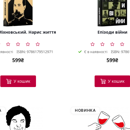
іхновський. Нарис життя
Епізоди війни
ISBN: 9786179512971
ISBN: 9786
аявності
Є в наявності
599₴
599₴
У кошик
У кошик
А
НОВИНКА