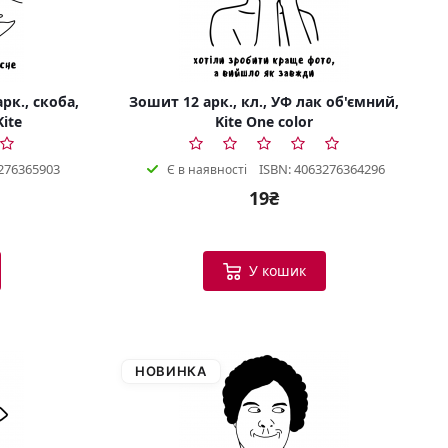
рк., скоба,
Зошит 12 арк., кл., УФ лак об'ємний,
Kite
Kite One color
276365903
ISBN: 4063276364296
Є в наявності
19₴
У кошик
НОВИНКА