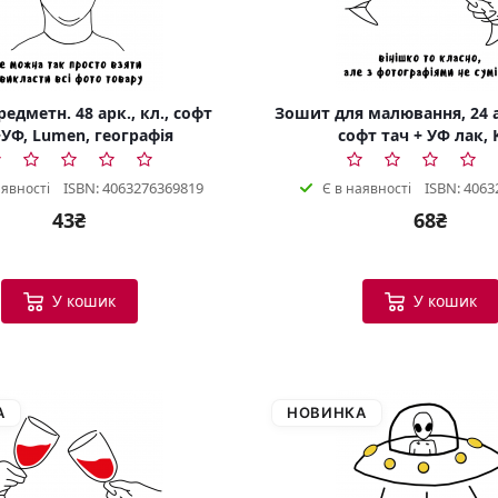
едметн. 48 арк., кл., софт
Зошит для малювання, 24 а
УФ, Lumen, географія
софт тач + УФ лак, 
ISBN: 4063276369819
ISBN: 4063
аявності
Є в наявності
43₴
68₴
У кошик
У кошик
А
НОВИНКА