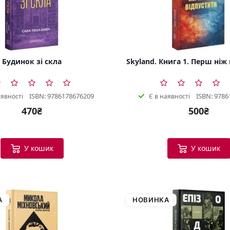
Будинок зі скла
Skyland. Книга 1. Перш ніж
ISBN: 9786178676209
ISBN: 9786
аявності
Є в наявності
470₴
500₴
У кошик
У кошик
А
НОВИНКА