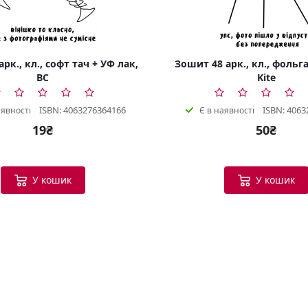
рк., кл., софт тач + УФ лак,
Зошит 48 арк., кл., фольга
BC
Kite
ISBN: 4063276364166
ISBN: 4063
аявності
Є в наявності
19₴
50₴
У кошик
У кошик