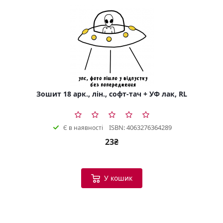
Зошит 18 арк., лін., софт-тач + УФ лак, RL
ISBN: 4063276364289
Є в наявності
23₴
У кошик