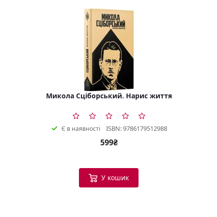
Микола Сціборський. Нарис життя
ISBN: 9786179512988
Є в наявності
599₴
У кошик