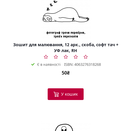
Зошит для малювання, 12 арк., скоба, софт тач +
УФ лак, RH
ISBN: 4063276318268
Є в наявності
50₴
У кошик