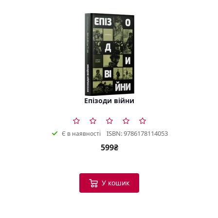
Епізоди війни
ISBN: 9786178114053
Є в наявності
599₴
У кошик