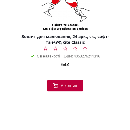
Зошит для малювання, 24 арк., ск., софт-
тач+УФ,Kite Classic
ISBN: 4063276211316
Є в наявності
64₴
У кошик