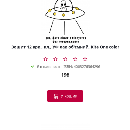
Зошит 12 арк., кл., УФ лак об'ємний, Kite One color
ISBN: 4063276364296
Є в наявності
19₴
У кошик