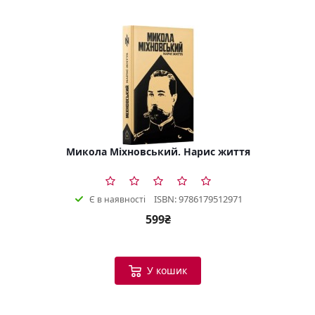
Микола Міхновський. Нарис життя
ISBN: 9786179512971
Є в наявності
599₴
У кошик