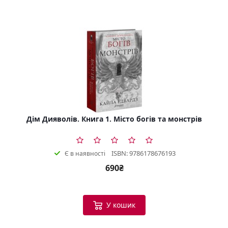
Дім Дияволів. Книга 1. Місто богів та монстрів
ISBN: 9786178676193
Є в наявності
690₴
У кошик