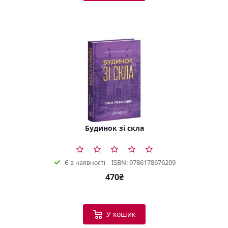
Будинок зі скла
ISBN: 9786178676209
Є в наявності
470₴
У кошик