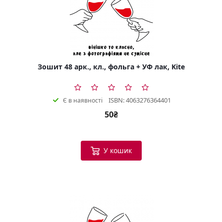
Зошит 48 арк., кл., фольга + УФ лак, Kite
ISBN: 4063276364401
Є в наявності
50₴
У кошик