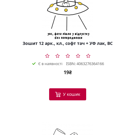
Зошит 12 арк., кл., софт тач + УФ лак, BC
ISBN: 4063276364166
Є в наявності
19₴
У кошик