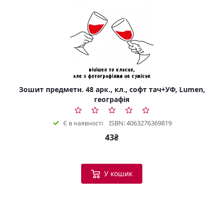
Зошит предметн. 48 арк., кл., софт тач+УФ, Lumen,
географія
ISBN: 4063276369819
Є в наявності
43₴
У кошик