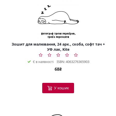
Зошит для малювання, 24 арк., скоба, софт тач +
УФ лак, Kite
ISBN: 4063276365903
Є в наявності
68₴
У кошик