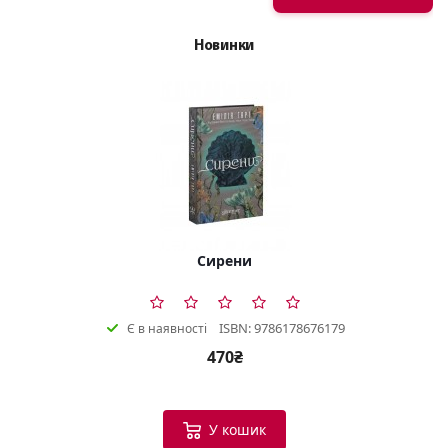
Новинки
Сирени
ISBN: 9786178676179
Є в наявності
470₴
У кошик