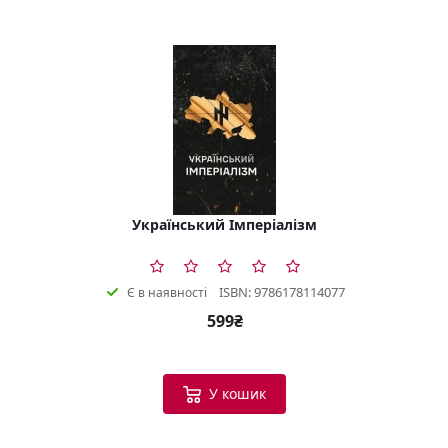
Український Імперіалізм
ISBN: 9786178114077
Є в наявності
599₴
У кошик