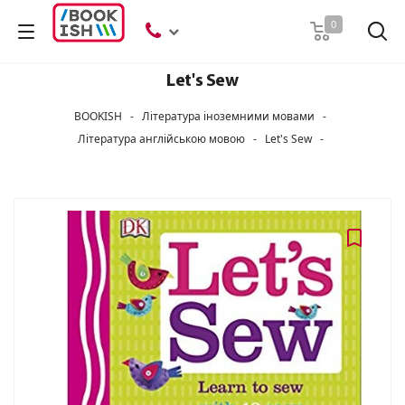
Пошук
0
Let's Sew
BOOKISH
-
Література іноземними мовами
-
Література англійською мовою
-
Let's Sew
-