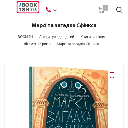
Пошук
0
Марсі та загадка Сфінкса
BOOKISH
-
Література для дітей
-
Книги за віком
-
Дітям 9-12 років
-
Марсі та загадка Сфінкса
-