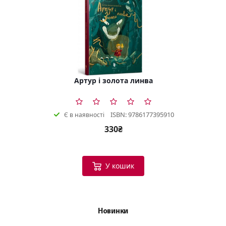
Артур і золота линва
ISBN: 9786177395910
Є в наявності
330₴
У кошик
Новинки