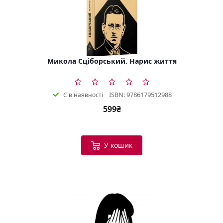
Микола Сціборський. Нарис життя
ISBN: 9786179512988
Є в наявності
599₴
У кошик