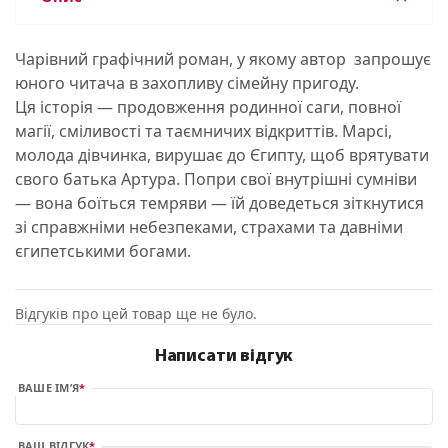
Чарівний графічний роман, у якому автор запрошує
юного читача в захопливу сімейну пригоду.
Ця історія — продовження родинної саги, повної
магії, сміливості та таємничих відкриттів. Марсі,
молода дівчинка, вирушає до Єгипту, щоб врятувати
свого батька Артура. Попри свої внутрішні сумніви
— вона боїться темряви — їй доведеться зіткнутися
зі справжніми небезпеками, страхами та давніми
єгипетськими богами.
Відгуків про цей товар ще не було.
Написати відгук
ВАШЕ ІМ’Я
ВАШ ВІДГУК