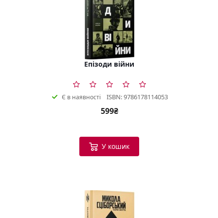
Епізоди війни
ISBN: 9786178114053
Є в наявності
599₴
У кошик