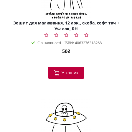
Зошит для малювання, 12 арк., скоба, софт тач +
УФ лак, RH
ISBN: 4063276318268
Є в наявності
50₴
У кошик