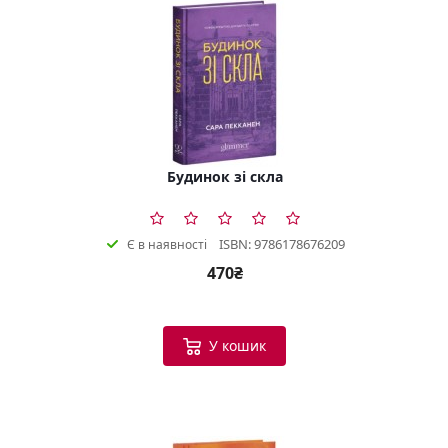
Будинок зі скла
ISBN: 9786178676209
Є в наявності
470₴
У кошик