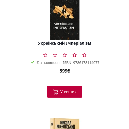
Український Імперіалізм
ISBN: 9786178114077
Є в наявності
599₴
У кошик