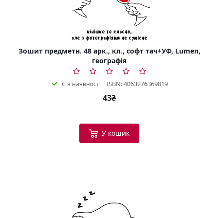
Зошит предметн. 48 арк., кл., софт тач+УФ, Lumen,
географія
ISBN: 4063276369819
Є в наявності
43₴
У кошик