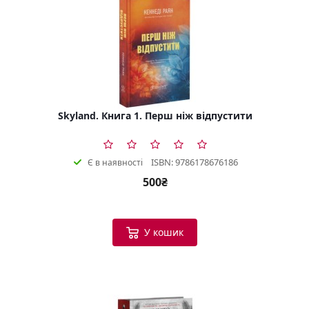
Skyland. Книга 1. Перш ніж відпустити
ISBN: 9786178676186
Є в наявності
500₴
У кошик