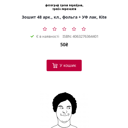
Зошит 48 арк., кл., фольга + УФ лак, Kite
ISBN: 4063276364401
Є в наявності
50₴
У кошик