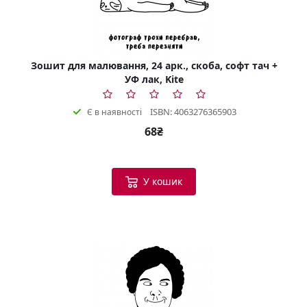
Зошит для малювання, 24 арк., скоба, софт тач +
УФ лак, Kite
ISBN: 4063276365903
Є в наявності
68₴
У кошик