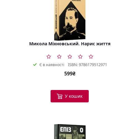
Микола Міхновський. Нарис життя
ISBN: 9786179512971
Є в наявності
599₴
У кошик