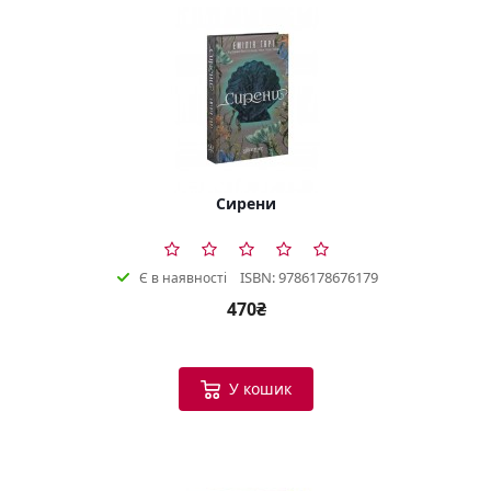
Сирени
ISBN: 9786178676179
Є в наявності
470₴
У кошик