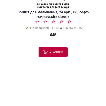
Зошит для малювання, 24 арк., ск., софт-
тач+УФ,Kite Classic
ISBN: 4063276211316
Є в наявності
64₴
У кошик