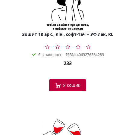
Зошит 18 арк., лін., софт-тач + УФ лак, RL
ISBN: 4063276364289
Є в наявності
23₴
У кошик