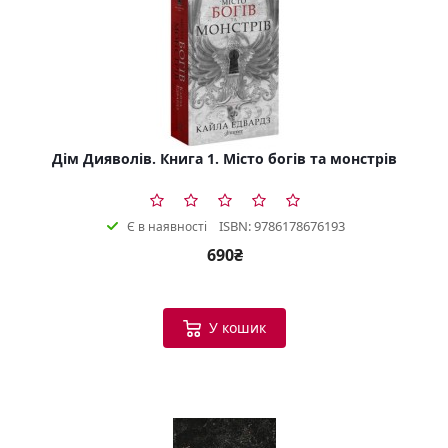
Дім Дияволів. Книга 1. Місто богів та монстрів
ISBN: 9786178676193
Є в наявності
690₴
У кошик