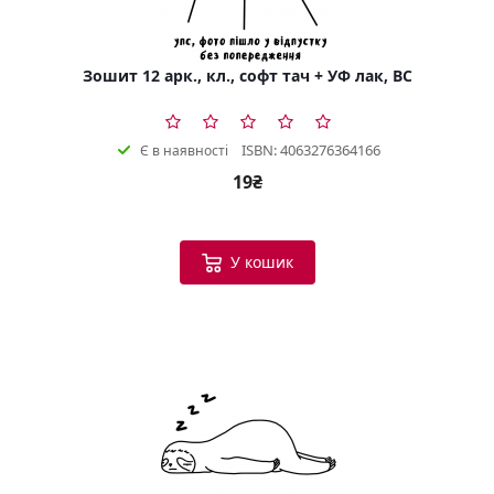
Зошит 12 арк., кл., софт тач + УФ лак, BC
ISBN: 4063276364166
Є в наявності
19₴
У кошик