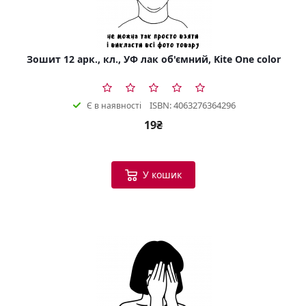
Зошит 12 арк., кл., УФ лак об'ємний, Kite One color
ISBN: 4063276364296
Є в наявності
19₴
У кошик