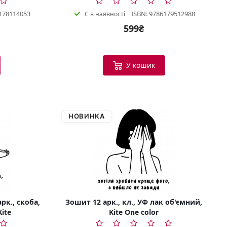
178114053
ISBN: 9786179512988
Є в наявності
599₴
У кошик
НОВИНКА
рк., скоба,
Зошит 12 арк., кл., УФ лак об'ємний,
Kite
Kite One color