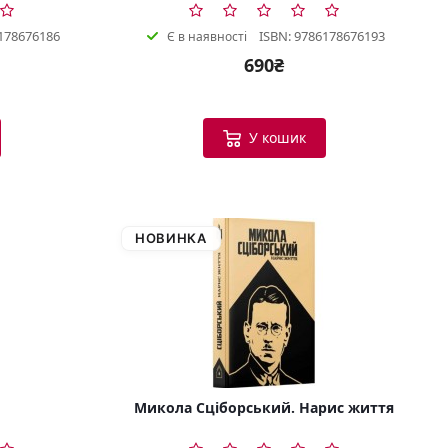
178676186
ISBN: 9786178676193
Є в наявності
690₴
У кошик
НОВИНКА
Микола Сціборський. Нарис життя