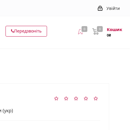
Увійти
Кошик
0
0
Передзвоніть
0₴
 (укр)