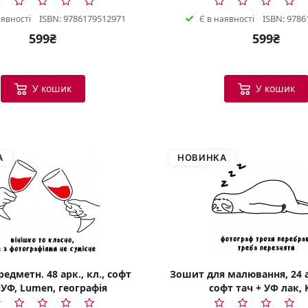
ISBN: 9786179512971
ISBN: 9786
аявності
Є в наявності
599₴
599₴
У кошик
У кошик
А
НОВИНКА
едметн. 48 арк., кл., софт
Зошит для малювання, 24 а
УФ, Lumen, географія
софт тач + УФ лак, 