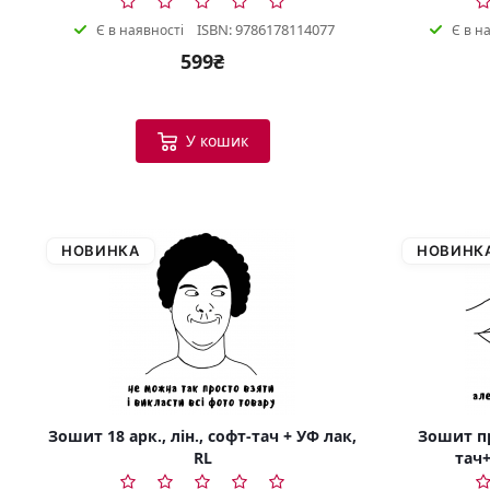
ISBN: 9786178114077
Є в наявності
Є в н
599₴
У кошик
НОВИНКА
НОВИНК
Зошит 18 арк., лін., софт-тач + УФ лак,
Зошит пр
RL
тач+