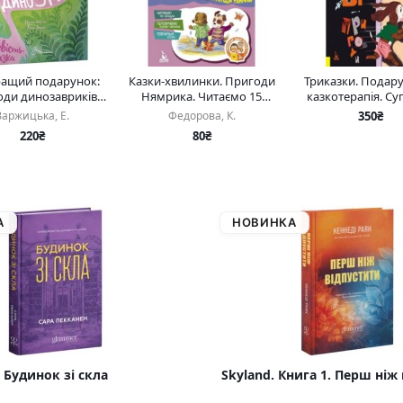
ащий подарунок:
Казки-хвилинки. Пригоди
Триказки. Подар
ди динозавриків
Нямрика. Читаємо 15
казкотерапія. Су
(укр)
хвилин. 3-й рівень
пригоди (Ук
Заржицька, Е.
Федорова, К.
350₴
складності (Укр)
220₴
80₴
А
НОВИНКА
Будинок зі скла
Skyland. Книга 1. Перш ніж