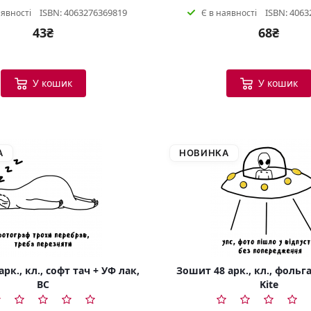
ISBN: 4063276369819
ISBN: 4063
аявності
Є в наявності
43₴
68₴
У кошик
У кошик
А
НОВИНКА
рк., кл., софт тач + УФ лак,
Зошит 48 арк., кл., фольга
BC
Kite