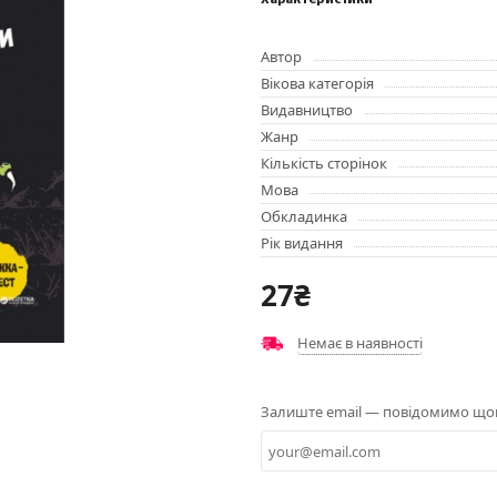
Характеристики
Автор
Вікова категорія
Видавництво
Жанр
Кількість сторінок
Мова
Обкладинка
Рік видання
27₴
Немає в наявності
Залиште email — повідомимо щойн