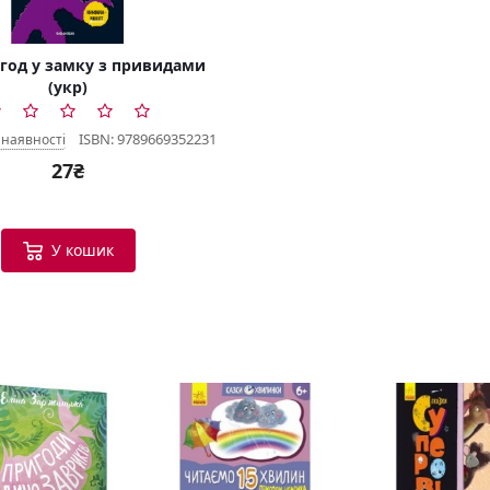
игод у замку з привидами
(укр)
ISBN: 9789669352231
 наявності
27₴
У кошик