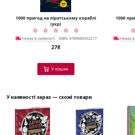
1000 пригод на піратському кораблі
1000 пр
(укр)
ISBN: 9789669352217
Немає в наявності
Немає в
27₴
У кошик
У наявності зараз — схожі товари