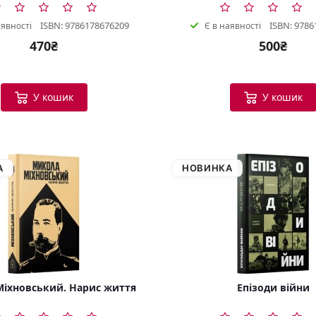
ISBN: 9786178676209
ISBN: 9786
аявності
Є в наявності
470₴
500₴
У кошик
У кошик
А
НОВИНКА
іхновський. Нарис життя
Епізоди війни