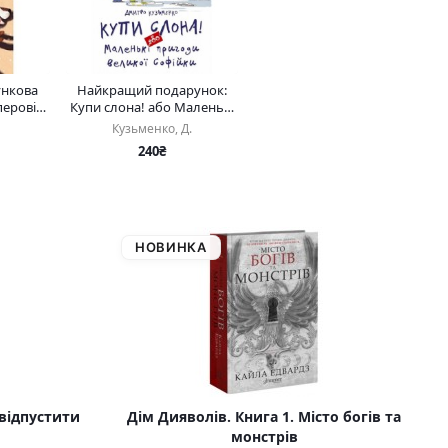
ункова
Найкращий подарунок:
перові
Купи слона! або Маленькі
р)
пригоди великої Софійки
Кузьменко, Д.
(укр)
240₴
НОВИНКА
 відпустити
Дім Дияволів. Книга 1. Місто богів та
монстрів