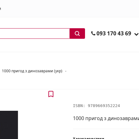
и
ів
093 170 43 69
1000 пригод з динозаврами (укр)
-
ISBN:
9789669352224
1000 пригод з динозаврами