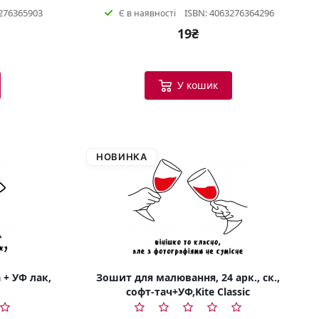
276365903
ISBN: 4063276364296
Є в наявності
19₴
У кошик
НОВИНКА
 + УФ лак,
Зошит для малювання, 24 арк., ск.,
софт-тач+УФ,Kite Classic