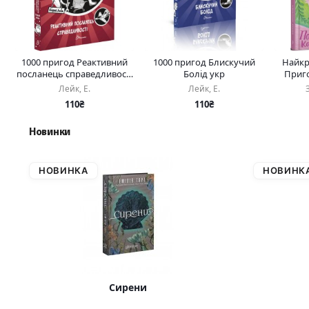
1000 пригод Реактивний
1000 пригод Блискучий
Найкр
посланець справедливості
Болід укр
Приго
укр
Лейк, Е.
Лейк, Е.
110₴
110₴
Новинки
НОВИНКА
НОВИНК
Сирени