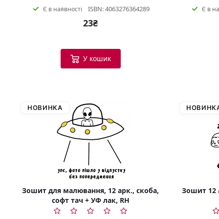
ISBN: 4063276364289
Є в наявності
Є в н
23₴
У кошик
НОВИНКА
НОВИНК
Зошит для малювання, 12 арк., скоба,
Зошит 12 а
софт тач + УФ лак, RH