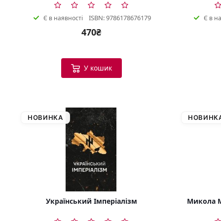
ISBN: 9786178676179
Є в наявності
Є в н
470₴
У кошик
НОВИНКА
НОВИНК
Український Імперіалізм
Микола М