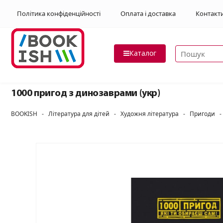
Політика конфіденційності
Оплата і доставка
Контакт
Пошук товар
Каталог
1000 пригод з динозаврами (укр)
BOOKISH
-
Література для дітей
-
Художня література
-
Пригоди
-