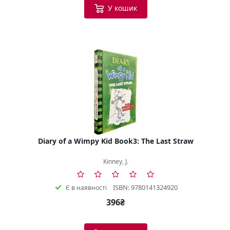
У кошик
Diary of a Wimpy Kid Book3: The Last Straw
Kinney, J.
ISBN: 9780141324920
Є в наявності
396₴