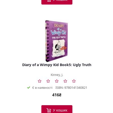
Diary of a Wimpy Kid Book5: Ugly Truth
Kinney, J.
ISBN: 9780141340821
Є в наявності
416₴
У кошик