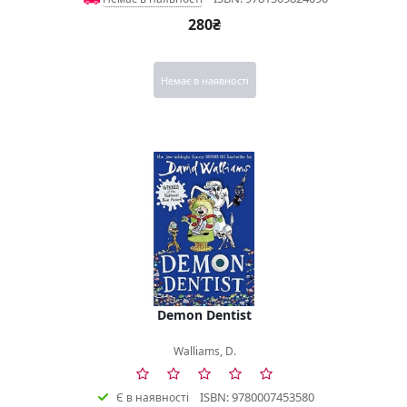
280₴
Немає в наявності
Demon Dentist
Walliams, D.
ISBN: 9780007453580
Є в наявності