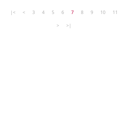
|<
<
3
4
5
6
7
8
9
10
11
>
>|