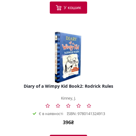
У кошик
Diary of a Wimpy Kid Book2: Rodrick Rules
Kinney, J.
ISBN: 9780141324913
Є в наявності
396₴