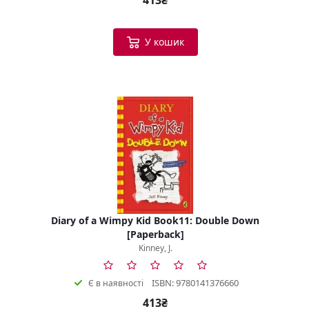
413₴
У кошик
Diary of a Wimpy Kid Book11: Double Down
[Paperback]
Kinney, J.
ISBN: 9780141376660
Є в наявності
413₴