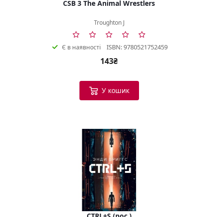
CSB 3 The Animal Wrestlers
Troughton J
ISBN: 9780521752459
Є в наявності
143₴
У кошик
CTRL+S (рос.)