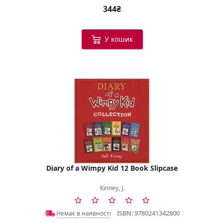
344₴
У кошик
Diary of a Wimpy Kid 12 Book Slipcase
Kinney, J.
ISBN: 9780241342800
Немає в наявності