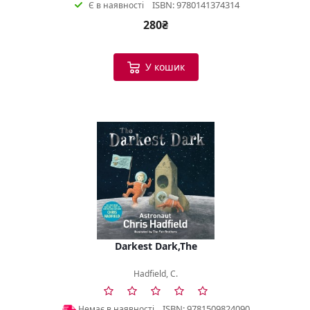
ISBN: 9780141374314
Є в наявності
280₴
У кошик
Darkest Dark,The
Hadfield, C.
ISBN: 9781509824090
Немає в наявності