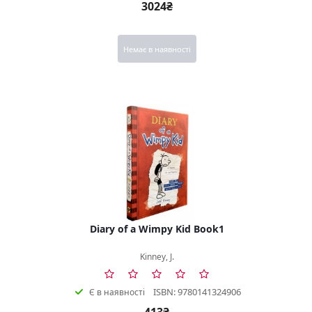
3024₴
Немає в наявності
Diary of a Wimpy Kid Book1
Kinney, J.
ISBN: 9780141324906
Є в наявності