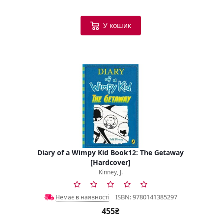
У кошик
Diary of a Wimpy Kid Book12: The Getaway
[Hardcover]
Kinney, J.
ISBN: 9780141385297
Немає в наявності
455₴