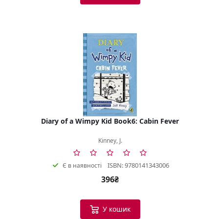
Diary of a Wimpy Kid Book6: Cabin Fever
Kinney, J.
ISBN: 9780141343006
Є в наявності
396₴
У кошик