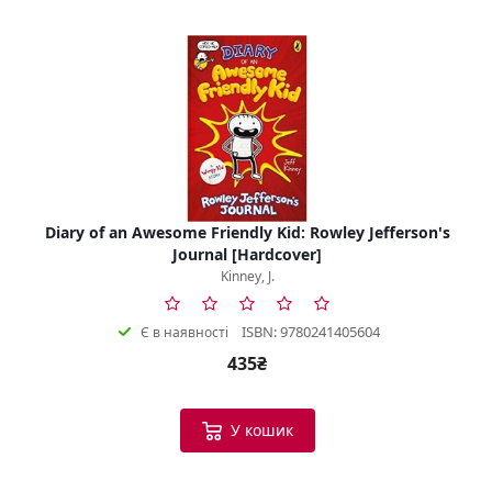
Diary of an Awesome Friendly Kid: Rowley Jefferson's
Journal [Hardcover]
Kinney, J.
ISBN: 9780241405604
Є в наявності
435₴
У кошик