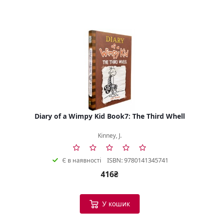
Diary of a Wimpy Kid Book7: The Third Whell
Kinney, J.
ISBN: 9780141345741
Є в наявності
416₴
У кошик