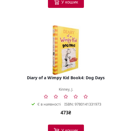
У кошик
Diary of a Wimpy Kid Book4: Dog Days
Kinney, J.
ISBN: 9780141331973
Є в наявності
473₴
У кошик