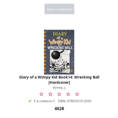
Немає в наявності
Diary of a Wimpy Kid Book14: Wrecking Ball
[Hardcover]
Kinney, J.
ISBN: 9780241412039
Є в наявності
462₴