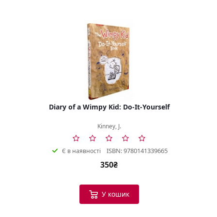
Diary of a Wimpy Kid: Do-It-Yourself
Kinney, J.
ISBN: 9780141339665
Є в наявності
350₴
У кошик