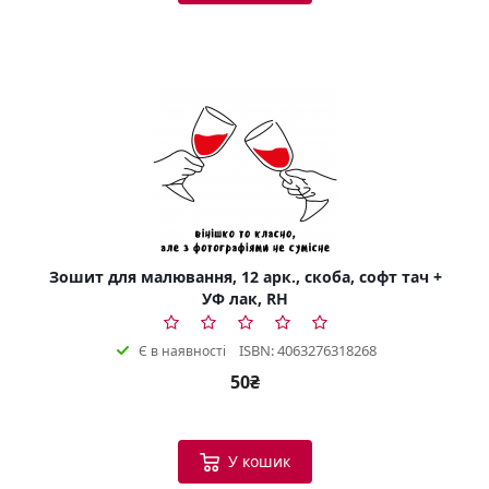
Зошит для малювання, 12 арк., скоба, софт тач +
УФ лак, RH
ISBN: 4063276318268
Є в наявності
50₴
У кошик