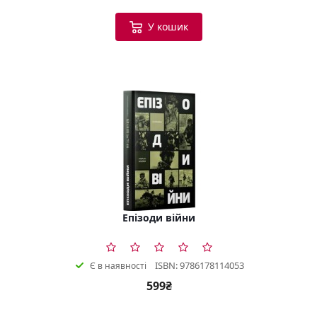
У кошик
Епізоди війни
ISBN: 9786178114053
Є в наявності
599₴