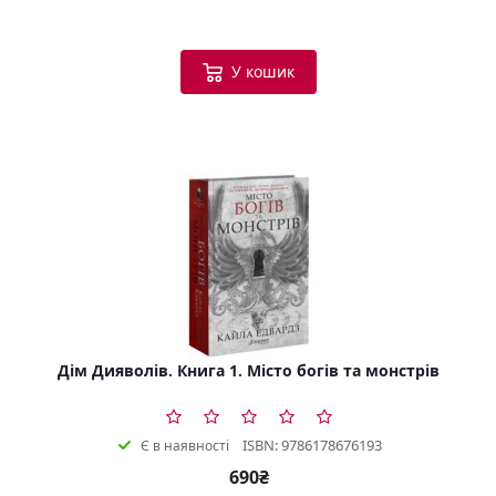
У кошик
Дім Дияволів. Книга 1. Місто богів та монстрів
ISBN: 9786178676193
Є в наявності
690₴