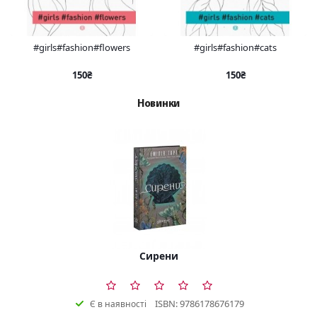
#girls#fashion#flowers
#girls#fashion#cats
150₴
150₴
Новинки
Сирени
ISBN: 9786178676179
Є в наявності