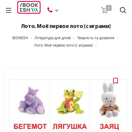
Пошук
0
Лото. Моё первое лото (с играми)
BOOKISH
-
Література для дітей
-
Творчість та дозвілля
-
Лото. Моё первое лото (с играми)
-