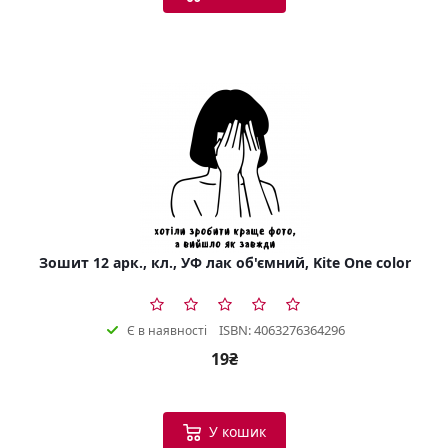
Зошит 12 арк., кл., УФ лак об'ємний, Kite One color
ISBN: 4063276364296
Є в наявності
19₴
У кошик