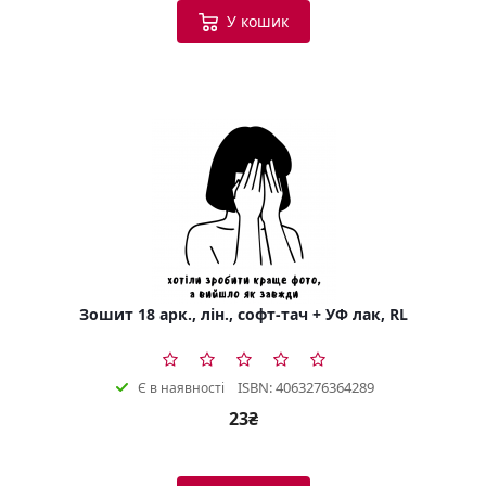
У кошик
Зошит 18 арк., лін., софт-тач + УФ лак, RL
ISBN: 4063276364289
Є в наявності
23₴