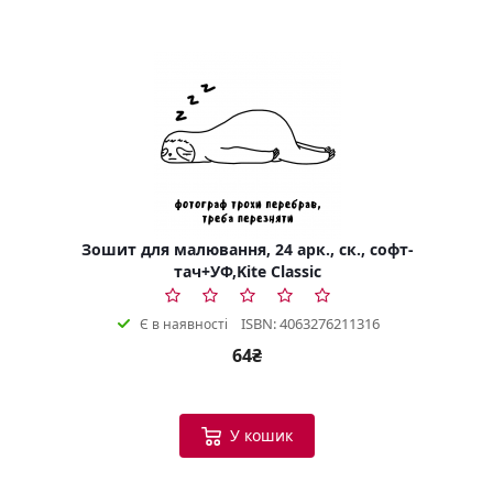
Зошит для малювання, 24 арк., ск., софт-
тач+УФ,Kite Classic
ISBN: 4063276211316
Є в наявності
64₴
У кошик