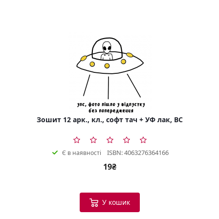
Зошит 12 арк., кл., софт тач + УФ лак, BC
ISBN: 4063276364166
Є в наявності
19₴
У кошик