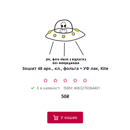
Зошит 48 арк., кл., фольга + УФ лак, Kite
ISBN: 4063276364401
Є в наявності
50₴
У кошик