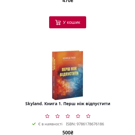
470₴
У кошик
Skyland. Книга 1. Перш ніж відпустити
ISBN: 9786178676186
Є в наявності
500₴