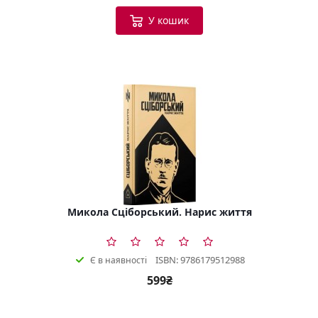
У кошик
Микола Сціборський. Нарис життя
ISBN: 9786179512988
Є в наявності
599₴