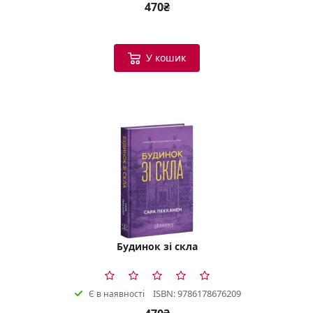
470₴
У кошик
Будинок зі скла
ISBN: 9786178676209
Є в наявності