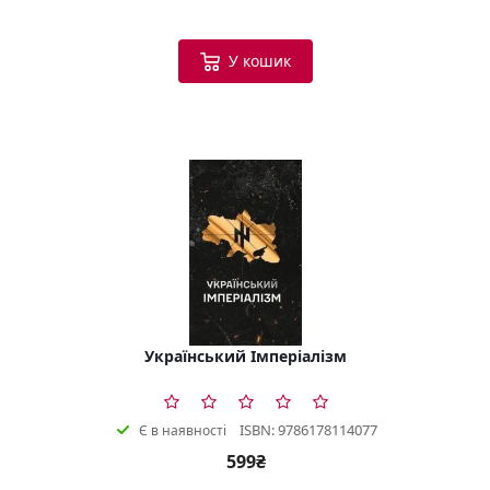
У кошик
Український Імперіалізм
ISBN: 9786178114077
Є в наявності
599₴