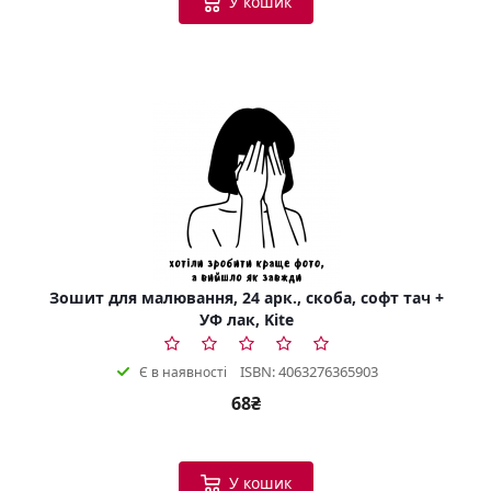
У кошик
Зошит для малювання, 24 арк., скоба, софт тач +
УФ лак, Kite
ISBN: 4063276365903
Є в наявності
68₴
У кошик