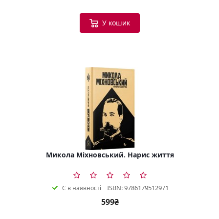
У кошик
Микола Міхновський. Нарис життя
ISBN: 9786179512971
Є в наявності
599₴