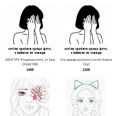
КЕНГУРУ Розумне лото. 2+ Їжа
Хто вкрав золотого кота? Книга
(Укр)(168)
3 (у)
240₴
220₴