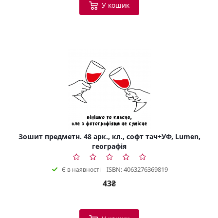
У кошик
Зошит предметн. 48 арк., кл., софт тач+УФ, Lumen,
географія
ISBN: 4063276369819
Є в наявності
43₴