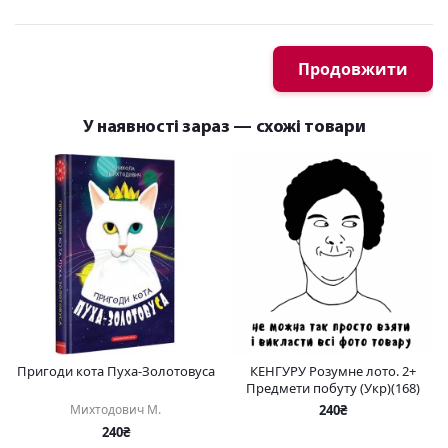
Продовжити
У наявності зараз — схожі товари
Пригоди кота Пуха-Золотовуса
КЕНГУРУ Розумне лото. 2+
Предмети побуту (Укр)(168)
Михтодович М.
240₴
240₴