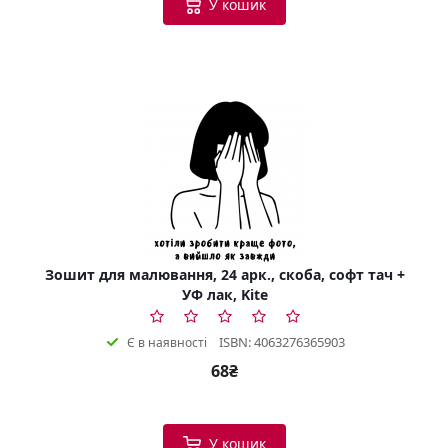
У кошик
Зошит для малювання, 24 арк., скоба, софт тач +
УФ лак, Kite
ISBN: 4063276365903
Є в наявності
68₴
У кошик