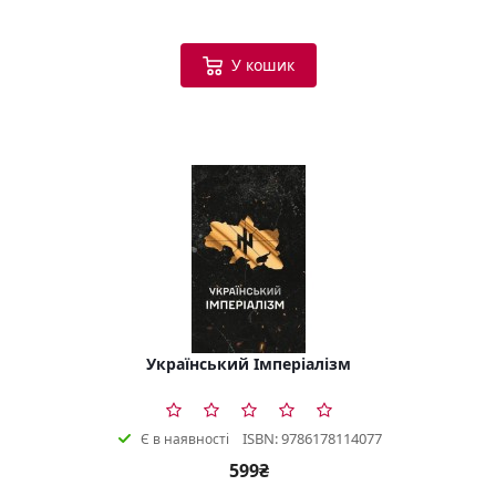
У кошик
Український Імперіалізм
ISBN: 9786178114077
Є в наявності
599₴