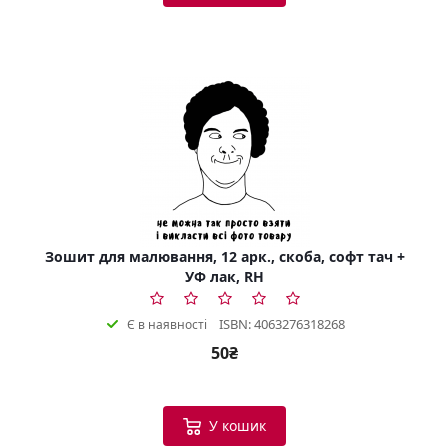
Зошит для малювання, 12 арк., скоба, софт тач +
УФ лак, RH
ISBN: 4063276318268
Є в наявності
50₴
У кошик