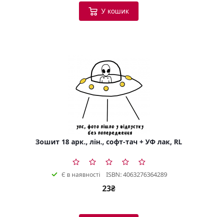
У кошик
Зошит 18 арк., лін., софт-тач + УФ лак, RL
ISBN: 4063276364289
Є в наявності
23₴