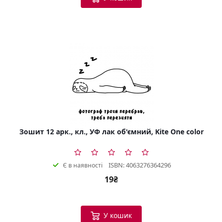
Зошит 12 арк., кл., УФ лак об'ємний, Kite One color
ISBN: 4063276364296
Є в наявності
19₴
У кошик