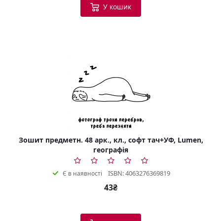
У кошик
Зошит предметн. 48 арк., кл., софт тач+УФ, Lumen,
географія
ISBN: 4063276369819
Є в наявності
43₴