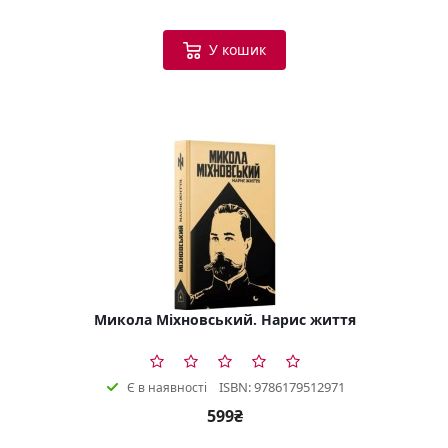
У кошик
Микола Міхновський. Нарис життя
ISBN: 9786179512971
Є в наявності
599₴