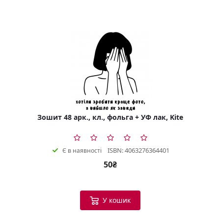
Зошит 48 арк., кл., фольга + УФ лак, Kite
ISBN: 4063276364401
Є в наявності
50₴
У кошик