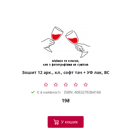
Зошит 12 арк., кл., софт тач + УФ лак, BC
ISBN: 4063276364166
Є в наявності
19₴
У кошик