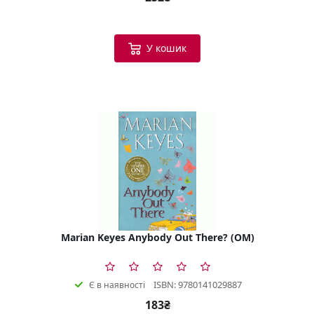
У кошик
Marian Keyes Anybody Out There? (OM)
ISBN: 9780141029887
Є в наявності
183₴