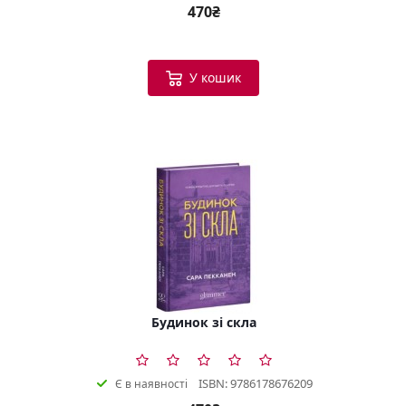
470₴
У кошик
Будинок зі скла
ISBN: 9786178676209
Є в наявності