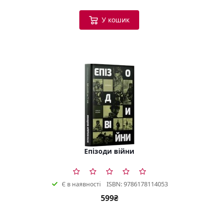
У кошик
Епізоди війни
ISBN: 9786178114053
Є в наявності
599₴