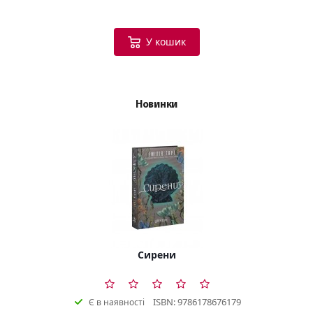
У кошик
Новинки
Сирени
ISBN: 9786178676179
Є в наявності