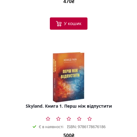
470₴
У кошик
Skyland. Книга 1. Перш ніж відпустити
ISBN: 9786178676186
Є в наявності
500₴