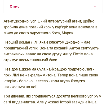
Опис
Агент Джоджо, успішний літературний агент, щойно
зробила дуже поганий крок у кар’єрі: вона вскочила в
ліжко до свого одруженого боса, Марка...
Перший роман Лілі, яка є клієнтом Джоджо, - має
процвітаючий успіх. Вона та коханий Антон святкують,
витрачаючи аванс на свою другу книгу. Потім вона
отримує письменницький блок ...
Невідома Джемма була найкращою подругою Лілі -
поки Лілі не «вкрала» Антона. Тепер вона пише свою
історію - болісно і весело - коли акула Джоджо
натикається на неї ...
Три дівчини, які сподіваються досягти великого успіху у
світі видавництва. Але у кожної історії завжди є інша