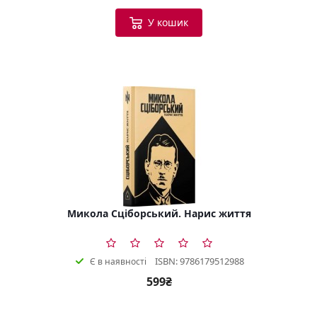
У кошик
Микола Сціборський. Нарис життя
ISBN: 9786179512988
Є в наявності
599₴