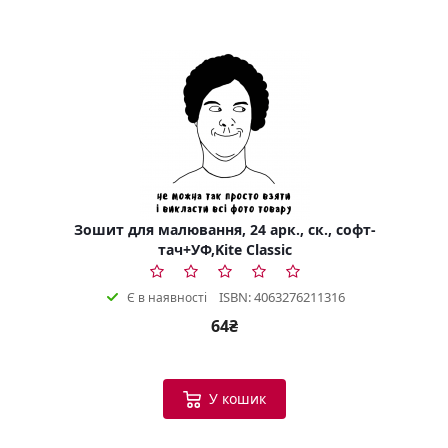
Зошит для малювання, 24 арк., ск., софт-
тач+УФ,Kite Classic
ISBN: 4063276211316
Є в наявності
64₴
У кошик