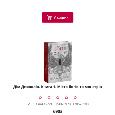
У кошик
Дім Дияволів. Книга 1. Місто богів та монстрів
ISBN: 9786178676193
Є в наявності
690₴