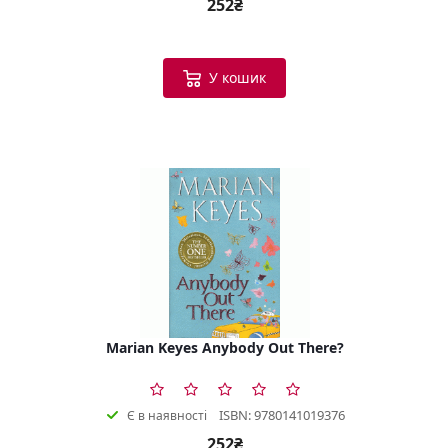
252₴
У кошик
Marian Keyes Anybody Out There?
ISBN: 9780141019376
Є в наявності
252₴