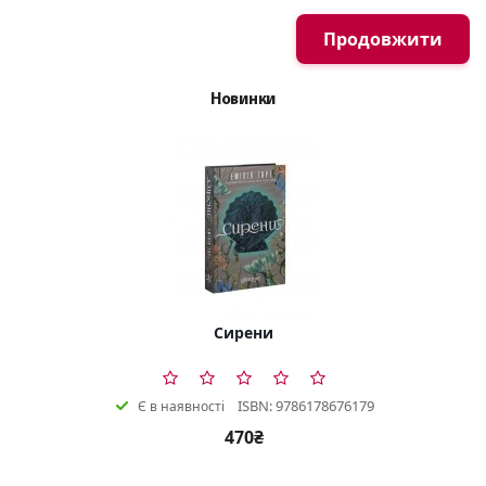
Продовжити
Новинки
Сирени
ISBN: 9786178676179
Є в наявності
470₴