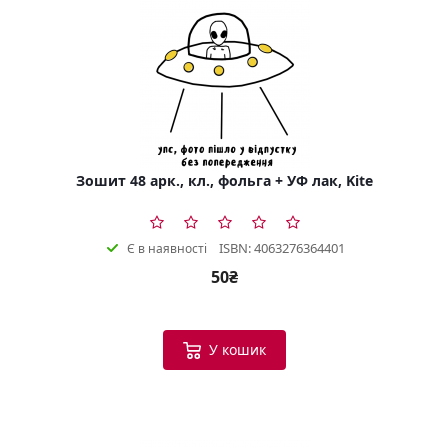
Зошит 48 арк., кл., фольга + УФ лак, Kite
ISBN: 4063276364401
Є в наявності
50₴
У кошик