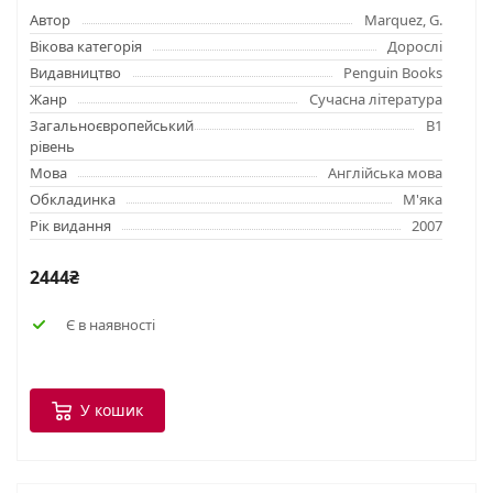
Автор
Marquez, G.
Вікова категорія
Дорослі
Видавництво
Penguin Books
Жанр
Сучасна література
Загальноєвропейський
B1
рівень
Мова
Англійська мова
Обкладинка
М'яка
Рік видання
2007
2444₴
Є в наявності
У кошик