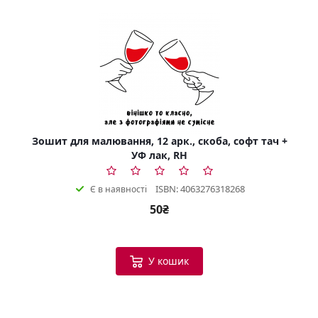
Зошит для малювання, 12 арк., скоба, софт тач +
УФ лак, RH
ISBN: 4063276318268
Є в наявності
50₴
У кошик