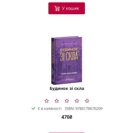
У кошик
Будинок зі скла
ISBN: 9786178676209
Є в наявності
470₴