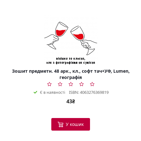
Зошит предметн. 48 арк., кл., софт тач+УФ, Lumen,
географія
ISBN: 4063276369819
Є в наявності
43₴
У кошик