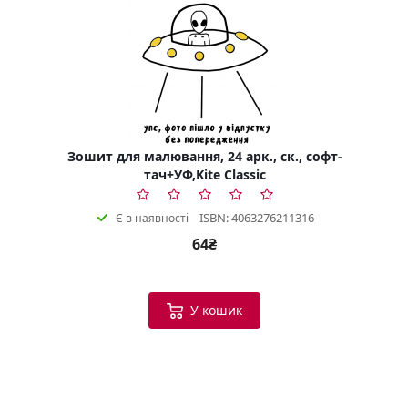
Зошит для малювання, 24 арк., ск., софт-
тач+УФ,Kite Classic
ISBN: 4063276211316
Є в наявності
64₴
У кошик