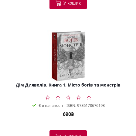
У кошик
Дім Дияволів. Книга 1. Місто богів та монстрів
ISBN: 9786178676193
Є в наявності
690₴