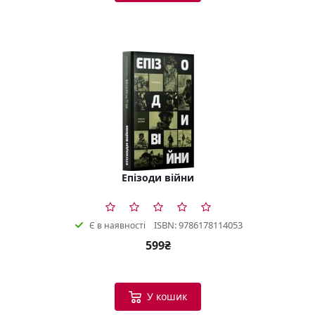
Епізоди війни
ISBN: 9786178114053
Є в наявності
599₴
У кошик