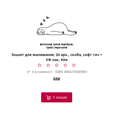
Зошит для малювання, 24 арк., скоба, софт тач +
УФ лак, Kite
ISBN: 4063276365903
Є в наявності
68₴
У кошик