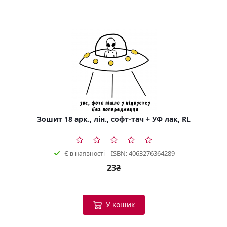
Зошит 18 арк., лін., софт-тач + УФ лак, RL
ISBN: 4063276364289
Є в наявності
23₴
У кошик