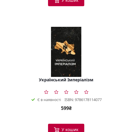
У кошик
Український Імперіалізм
ISBN: 9786178114077
Є в наявності
599₴
У кошик