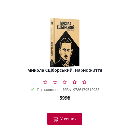
Микола Сціборський. Нарис життя
ISBN: 9786179512988
Є в наявності
599₴
У кошик