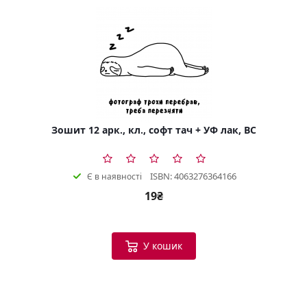
Зошит 12 арк., кл., софт тач + УФ лак, BC
ISBN: 4063276364166
Є в наявності
19₴
У кошик