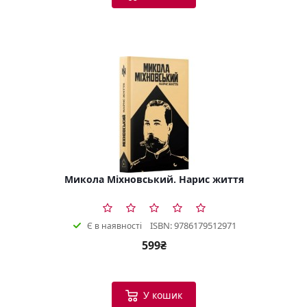
Микола Міхновський. Нарис життя
ISBN: 9786179512971
Є в наявності
599₴
У кошик