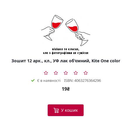
Зошит 12 арк., кл., УФ лак об'ємний, Kite One color
ISBN: 4063276364296
Є в наявності
19₴
У кошик