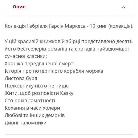
Опис
Колекція Габріеля Гарсія Маркеса - 10 книг (колекція).
У цій красивій книжковій збірці представлено десять
його бестселерів-романів та спогадів найвідомішої
сучасної класики:
Хроніка передвіщеної смерті
Історія про потерпілого корабля моряка
Листова буря
Полковнику ніхто не пише
Жити, щоб розповісти Казку
Сто років самотності
Кохання в часи холери
Любові та інших демонів
Дивні паломники