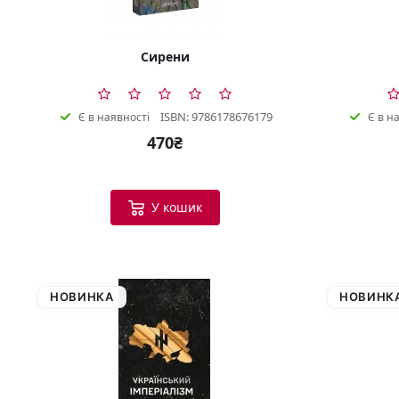
Сирени
ISBN: 9786178676179
Є в наявності
Є в н
470₴
У кошик
НОВИНКА
НОВИНК