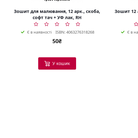
Зошит для малювання, 12 арк., скоба,
Зошит 12 а
софт тач + УФ лак, RH
ISBN: 4063276318268
Є в наявності
Є в н
50₴
У кошик