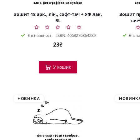
Зошит 18 арк., лін., софт-тач + УФ лак,
Зошит пр
RL
тач+
ISBN: 4063276364289
Є в наявності
Є в н
23₴
У кошик
НОВИНКА
НОВИНК