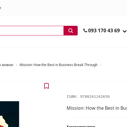
и
ів
093 170 43 69
ою мовою
-
Mission: How the Best in Business Break Through
-
ISBN:
9780241242650
Mission: How the Best in B