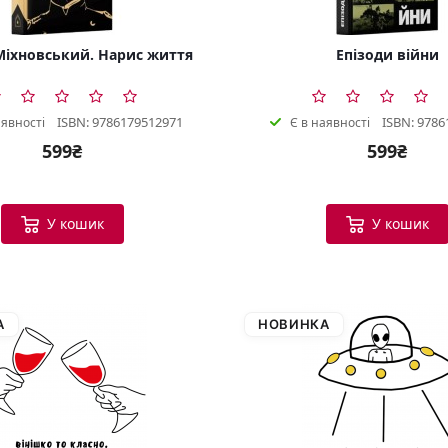
іхновський. Нарис життя
Епізоди війни
ISBN: 9786179512971
ISBN: 9786
аявності
Є в наявності
599₴
599₴
У кошик
У кошик
А
НОВИНКА