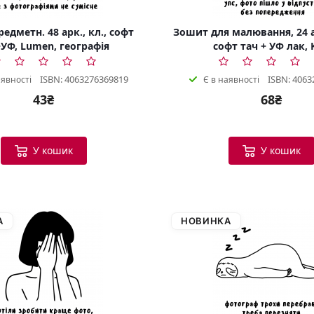
едметн. 48 арк., кл., софт
Зошит для малювання, 24 а
УФ, Lumen, географія
софт тач + УФ лак, 
ISBN: 4063276369819
ISBN: 4063
аявності
Є в наявності
43₴
68₴
У кошик
У кошик
А
НОВИНКА