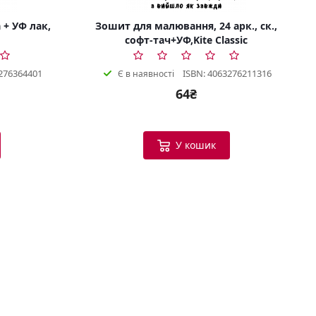
 + УФ лак,
Зошит для малювання, 24 арк., ск.,
софт-тач+УФ,Kite Classic
276364401
ISBN: 4063276211316
Є в наявності
64₴
Bookish Консультант
Готовий допомогти
У кошик
B
Вітаю! Я ваш помічник у виборі
книг.
Можу допомогти:
Підібрати книгу за настроєм
або темою
Порекомендувати схожі
твори
Показати новинки та
бестселери