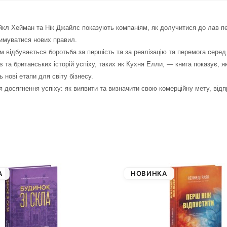
Майкл Хейман та Нік Джайлс показують компаніям, як долучитися до лав п
римуватися нових правил.
їм відбувається боротьба за першість та за реалізацію та перемога серед
oods та британських історій успіху, таких як Кухня Елли, — книга показує,
ь нові етапи для світу бізнесу.
ля досягнення успіху: як виявити та визначити свою комерційну мету, відп
А
НОВИНКА