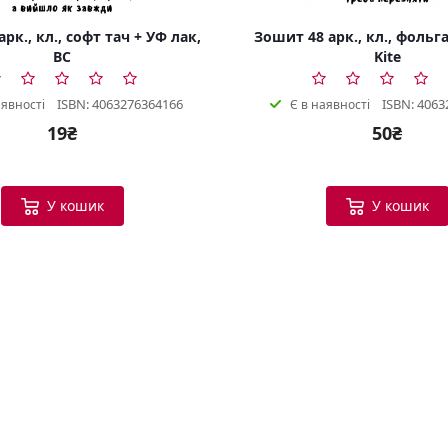
рк., кл., софт тач + УФ лак,
Зошит 48 арк., кл., фольга
BC
Kite
ISBN: 4063276364166
ISBN: 4063
аявності
Є в наявності
19₴
50₴
У кошик
У кошик