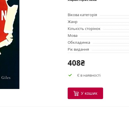
Характеристики
Вікова категорія
Жанр
Кількість сторінок
Мова
Обкладинка
Рік видання
408₴
Є в наявності
У кошик