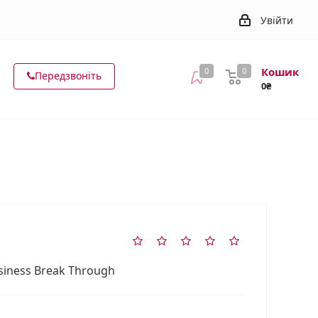
Увійти
Кошик
0
0
Передзвоніть
0₴
usiness Break Through