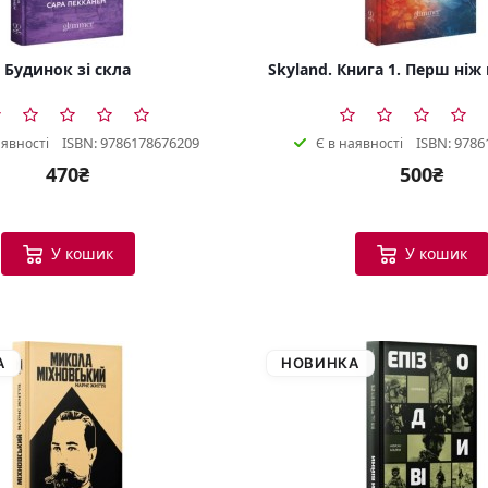
Будинок зі скла
Skyland. Книга 1. Перш ніж
ISBN: 9786178676209
ISBN: 9786
аявності
Є в наявності
470₴
500₴
У кошик
У кошик
А
НОВИНКА