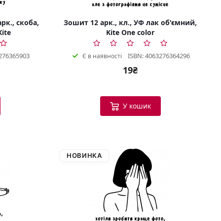
рк., скоба,
Зошит 12 арк., кл., УФ лак об'ємний,
Kite
Kite One color
276365903
ISBN: 4063276364296
Є в наявності
19₴
У кошик
НОВИНКА