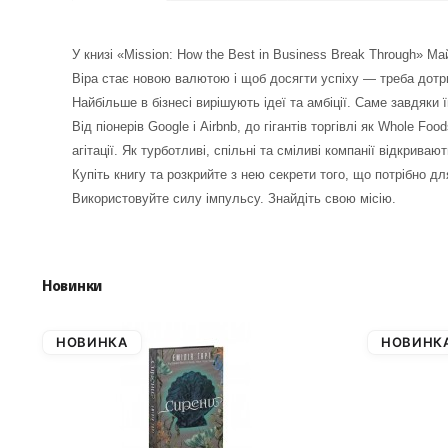
У книзі «Mission: How the Best in Business Break Through» 
Віра стає новою валютою і щоб досягти успіху — треба дот
Найбільше в бізнесі вирішують ідеї та амбіції. Саме завдяки 
Від піонерів Google і Airbnb, до гігантів торгівлі як Whole F
агітації. Як турботливі, спільні та сміливі компанії відкривают
Купіть книгу та розкрийте з нею секрети того, що потрібно д
Використовуйте силу імпульсу. Знайдіть свою місію.
Новинки
НОВИНКА
НОВИНК