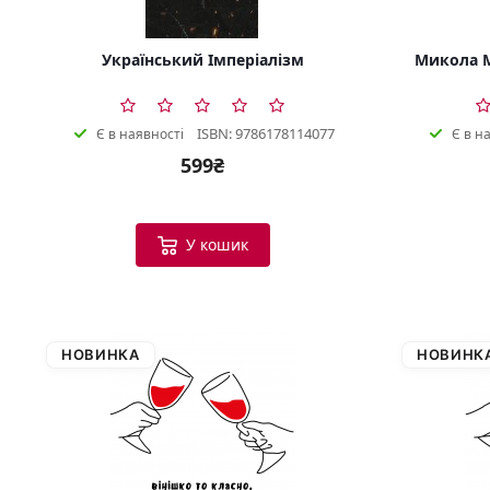
Український Імперіалізм
Микола М
ISBN: 9786178114077
Є в наявності
Є в н
599₴
У кошик
НОВИНКА
НОВИНК