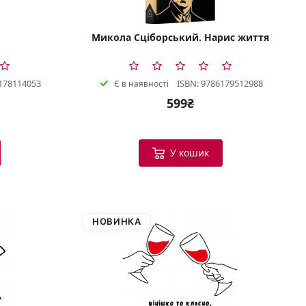
Микола Сціборський. Нарис життя
178114053
ISBN: 9786179512988
Є в наявності
599₴
У кошик
НОВИНКА