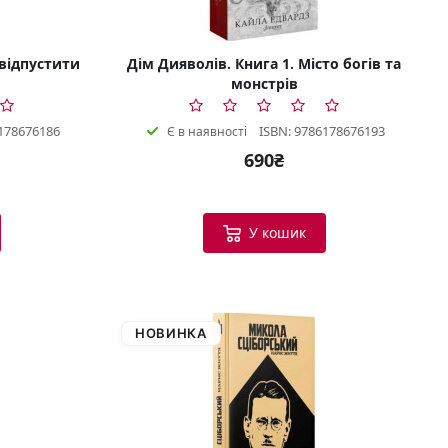
 відпустити
Дім Дияволів. Книга 1. Місто богів та
монстрів
178676186
ISBN: 9786178676193
Є в наявності
690₴
У кошик
НОВИНКА