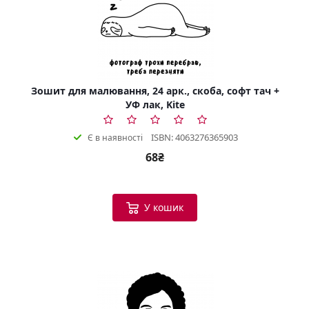
Зошит для малювання, 24 арк., скоба, софт тач +
УФ лак, Kite
ISBN: 4063276365903
Є в наявності
68₴
У кошик