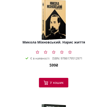
Микола Міхновський. Нарис життя
ISBN: 9786179512971
Є в наявності
599₴
У кошик