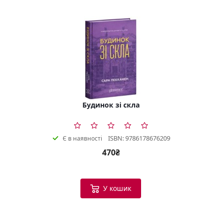
Будинок зі скла
ISBN: 9786178676209
Є в наявності
470₴
У кошик