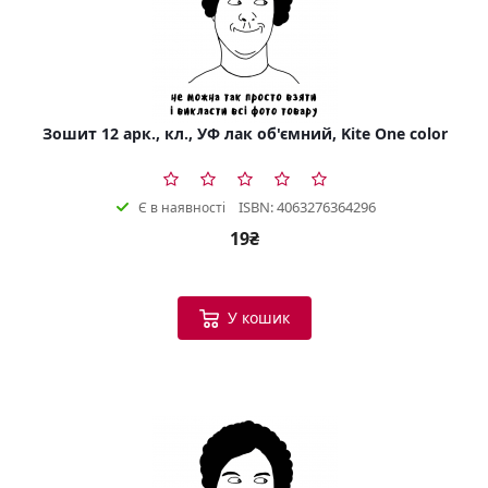
Зошит 12 арк., кл., УФ лак об'ємний, Kite One color
ISBN: 4063276364296
Є в наявності
19₴
У кошик