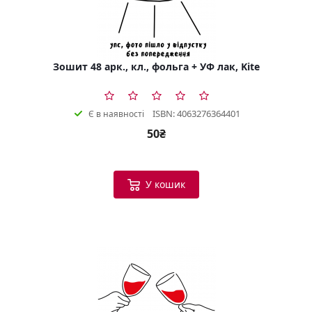
Зошит 48 арк., кл., фольга + УФ лак, Kite
ISBN: 4063276364401
Є в наявності
50₴
У кошик