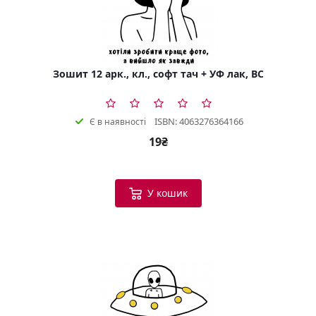
Зошит 12 арк., кл., софт тач + УФ лак, BC
ISBN: 4063276364166
Є в наявності
19₴
У кошик