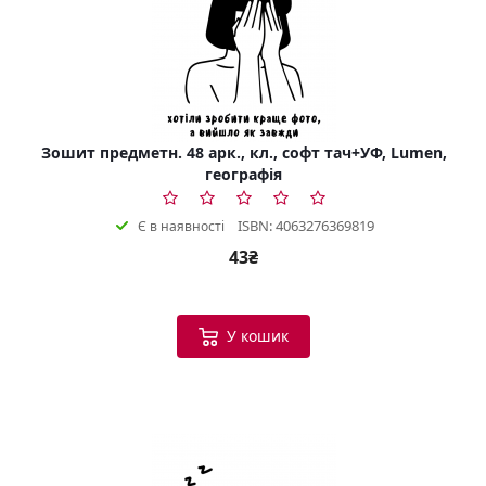
Зошит предметн. 48 арк., кл., софт тач+УФ, Lumen,
географія
ISBN: 4063276369819
Є в наявності
43₴
У кошик