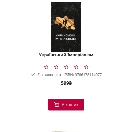
Український Імперіалізм
ISBN: 9786178114077
Є в наявності
599₴
У кошик