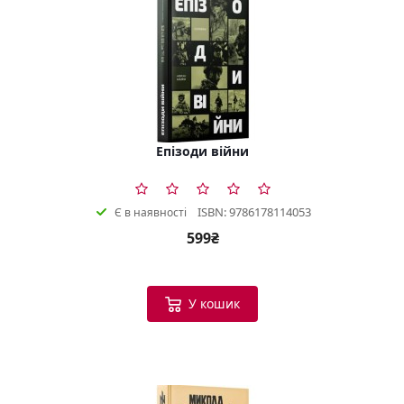
Епізоди війни
ISBN: 9786178114053
Є в наявності
599₴
У кошик