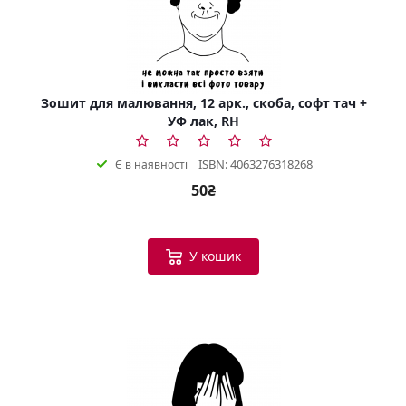
Зошит для малювання, 12 арк., скоба, софт тач +
УФ лак, RH
ISBN: 4063276318268
Є в наявності
50₴
У кошик