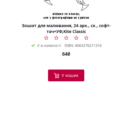
Зошит для малювання, 24 арк., ск., софт-
тач+УФ,Kite Classic
ISBN: 4063276211316
Є в наявності
64₴
У кошик