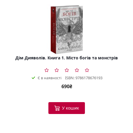
Дім Дияволів. Книга 1. Місто богів та монстрів
ISBN: 9786178676193
Є в наявності
690₴
У кошик