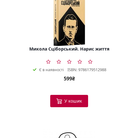
Микола Сціборський. Нарис життя
ISBN: 9786179512988
Є в наявності
599₴
У кошик