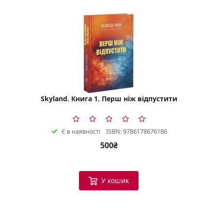
Skyland. Книга 1. Перш ніж відпустити
ISBN: 9786178676186
Є в наявності
500₴
У кошик