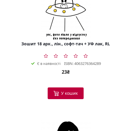
Зошит 18 арк., лін., софт-тач + УФ лак, RL
ISBN: 4063276364289
Є в наявності
23₴
У кошик