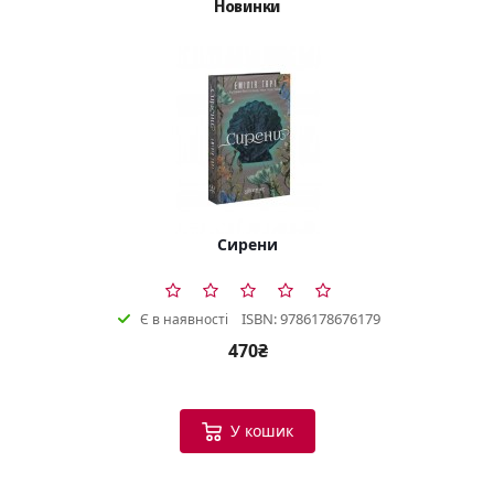
Новинки
Сирени
ISBN: 9786178676179
Є в наявності
470₴
У кошик