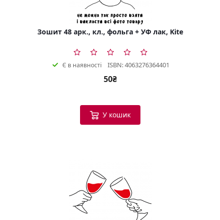
Зошит 48 арк., кл., фольга + УФ лак, Kite
ISBN: 4063276364401
Є в наявності
50₴
У кошик