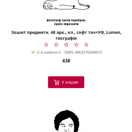
Зошит предметн. 48 арк., кл., софт тач+УФ, Lumen,
географія
ISBN: 4063276369819
Є в наявності
43₴
У кошик