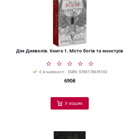
Дім Дияволів. Книга 1. Місто богів та монстрів
ISBN: 9786178676193
Є в наявності
690₴
У кошик