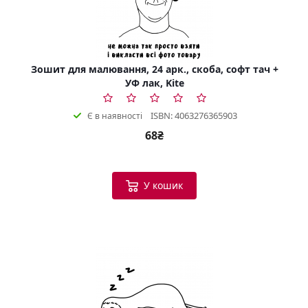
Зошит для малювання, 24 арк., скоба, софт тач +
УФ лак, Kite
ISBN: 4063276365903
Є в наявності
68₴
У кошик