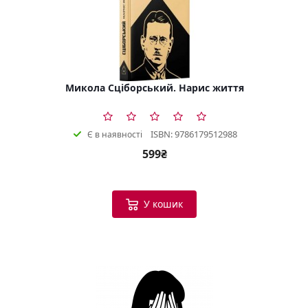
Микола Сціборський. Нарис життя
ISBN: 9786179512988
Є в наявності
599₴
У кошик