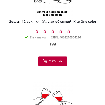
Зошит 12 арк., кл., УФ лак об'ємний, Kite One color
ISBN: 4063276364296
Є в наявності
19₴
У кошик