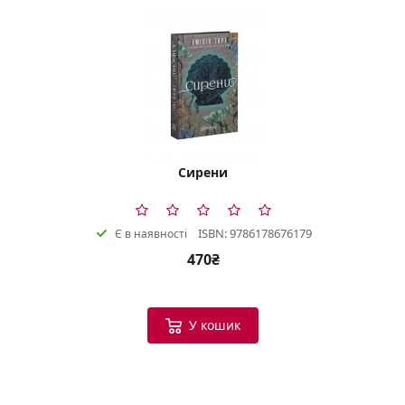
Сирени
ISBN: 9786178676179
Є в наявності
470₴
У кошик