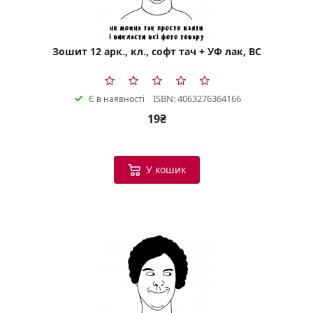
Зошит 12 арк., кл., софт тач + УФ лак, BC
ISBN: 4063276364166
Є в наявності
19₴
У кошик