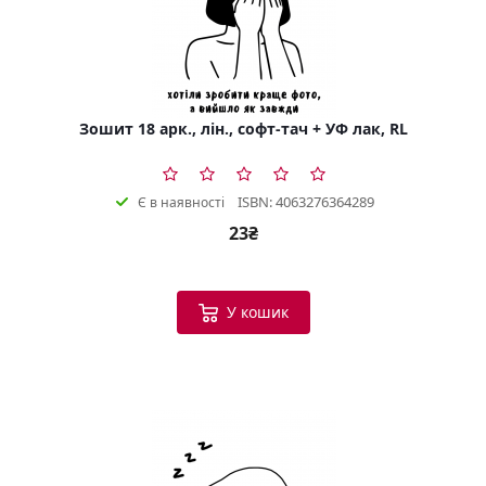
Зошит 18 арк., лін., софт-тач + УФ лак, RL
ISBN: 4063276364289
Є в наявності
23₴
У кошик