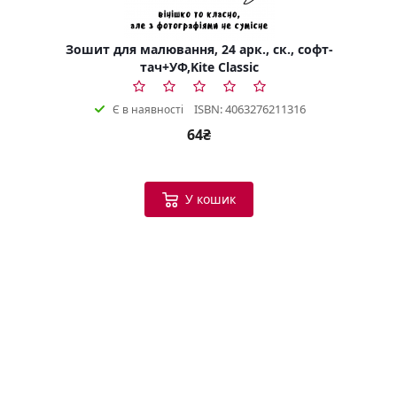
Зошит для малювання, 24 арк., ск., софт-
тач+УФ,Kite Classic
ISBN: 4063276211316
Є в наявності
64₴
У кошик