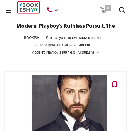
Пошук
0
Modern: Playboy's Ruthless Pursuit,The
BOOKISH
-
Література іноземними мовами
-
Література англійською мовою
-
Modern: Playboy's Ruthless Pursuit,The
-