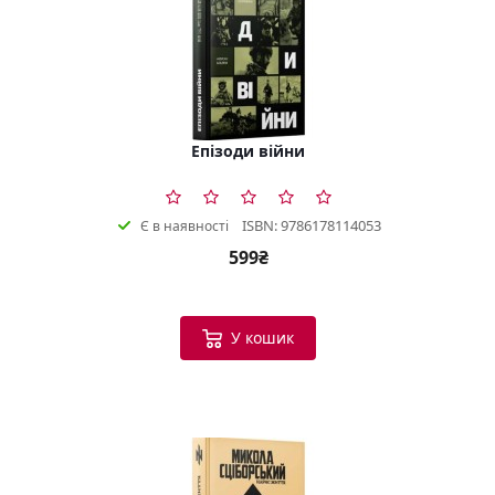
Епізоди війни
ISBN: 9786178114053
Є в наявності
599₴
У кошик