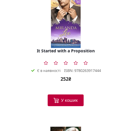
It Started with a Proposition
ISBN: 9780263917444
Є в наявності
252₴
У кошик