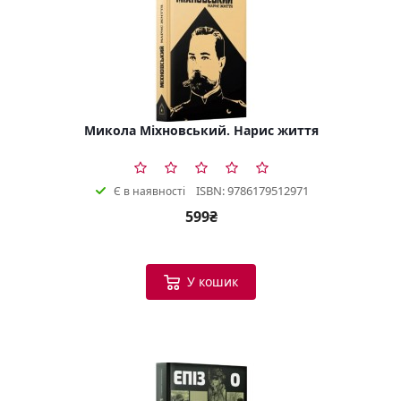
Микола Міхновський. Нарис життя
ISBN: 9786179512971
Є в наявності
599₴
У кошик