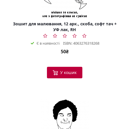
Зошит для малювання, 12 арк., скоба, софт тач +
УФ лак, RH
ISBN: 4063276318268
Є в наявності
50₴
У кошик