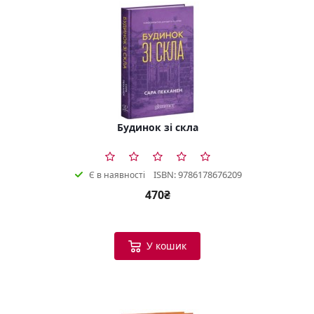
Будинок зі скла
ISBN: 9786178676209
Є в наявності
470₴
У кошик