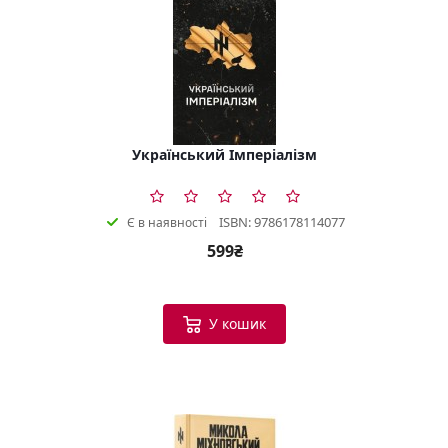
Український Імперіалізм
ISBN: 9786178114077
Є в наявності
599₴
У кошик