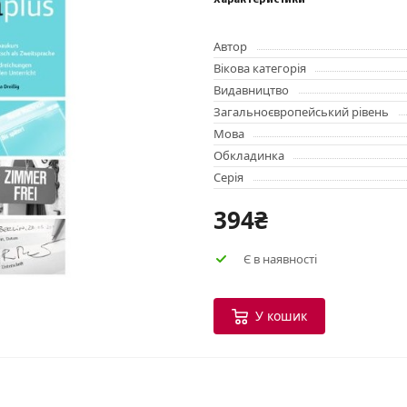
Характеристики
Автор
Вікова категорія
Видавництво
Загальноєвропейський рівень
Мова
Обкладинка
Серія
394₴
Є в наявності
У кошик