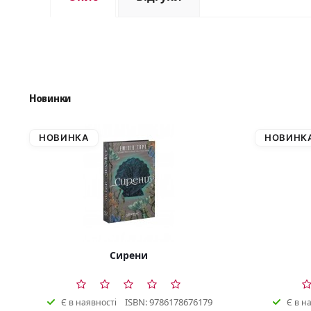
Новинки
НОВИНКА
НОВИНК
Сирени
ISBN: 9786178676179
Є в наявності
Є в н