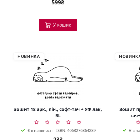
599₴
У кошик
НОВИНКА
НОВИНК
Зошит 18 арк., лін., софт-тач + УФ лак,
Зошит пр
RL
тач+
ISBN: 4063276364289
Є в наявності
Є в н
23₴