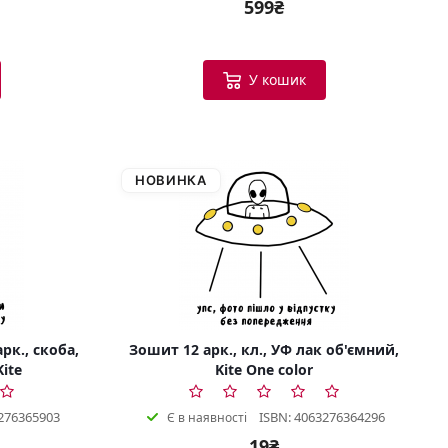
599₴
У кошик
НОВИНКА
рк., скоба,
Зошит 12 арк., кл., УФ лак об'ємний,
Kite
Kite One color
276365903
ISBN: 4063276364296
Є в наявності
19₴