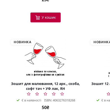
У кошик
НОВИНКА
НОВИНК
Зошит для малювання, 12 арк., скоба,
Зошит 12 а
софт тач + УФ лак, RH
ISBN: 4063276318268
Є в наявності
Є в н
50₴