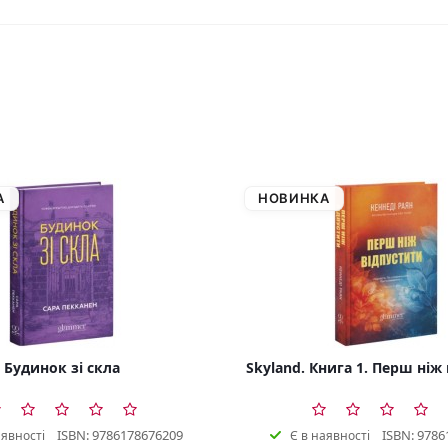
А
НОВИНКА
Будинок зі скла
Skyland. Книга 1. Перш ніж
ISBN: 9786178676209
ISBN: 9786
аявності
Є в наявності