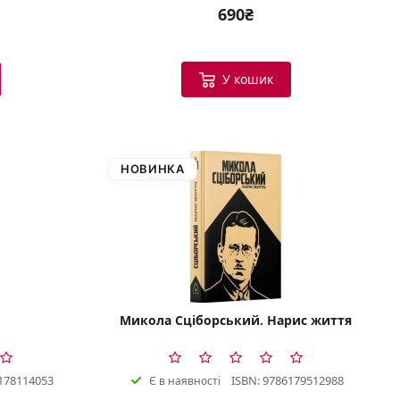
690₴
У кошик
НОВИНКА
Микола Сціборський. Нарис життя
178114053
ISBN: 9786179512988
Є в наявності