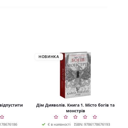
НОВИНКА
 відпустити
Дім Дияволів. Книга 1. Місто богів та
монстрів
178676186
ISBN: 9786178676193
Є в наявності