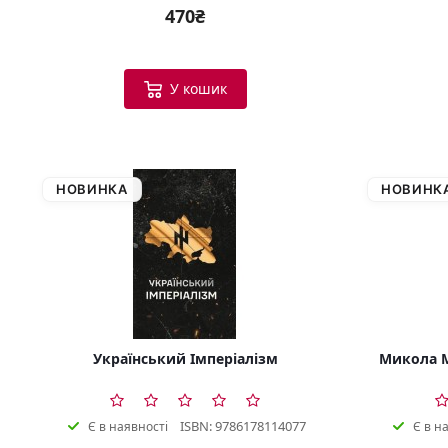
470₴
У кошик
НОВИНКА
НОВИНК
Український Імперіалізм
Микола М
ISBN: 9786178114077
Є в наявності
Є в н