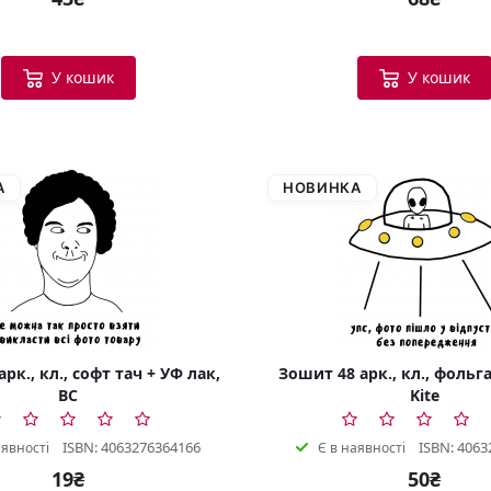
У кошик
У кошик
А
НОВИНКА
рк., кл., софт тач + УФ лак,
Зошит 48 арк., кл., фольга
BC
Kite
ISBN: 4063276364166
ISBN: 4063
аявності
Є в наявності
19₴
50₴