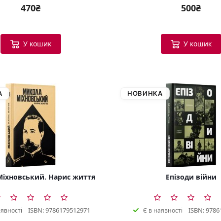
470₴
500₴
У кошик
У кошик
А
НОВИНКА
іхновський. Нарис життя
Епізоди війни
ISBN: 9786179512971
ISBN: 9786
аявності
Є в наявності