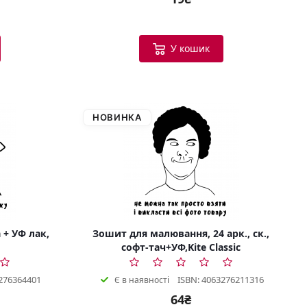
У кошик
НОВИНКА
 + УФ лак,
Зошит для малювання, 24 арк., ск.,
софт-тач+УФ,Kite Classic
276364401
ISBN: 4063276211316
Є в наявності
64₴