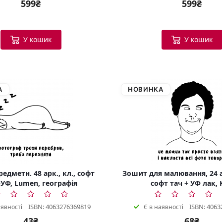
599₴
599₴
У кошик
У кошик
А
НОВИНКА
едметн. 48 арк., кл., софт
Зошит для малювання, 24 а
УФ, Lumen, географія
софт тач + УФ лак, 
ISBN: 4063276369819
ISBN: 4063
аявності
Є в наявності
43₴
68₴