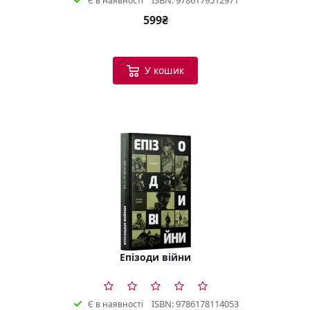
Є в наявності
599₴
У кошик
Епізоди війни
ISBN: 9786178114053
Є в наявності