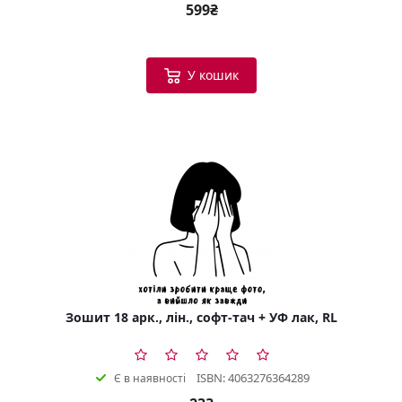
599₴
У кошик
Зошит 18 арк., лін., софт-тач + УФ лак, RL
ISBN: 4063276364289
Є в наявності