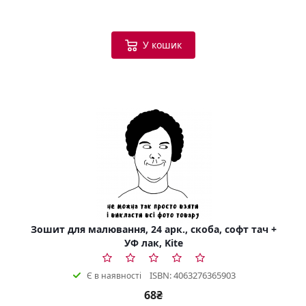
У кошик
Зошит для малювання, 24 арк., скоба, софт тач +
УФ лак, Kite
ISBN: 4063276365903
Є в наявності
68₴