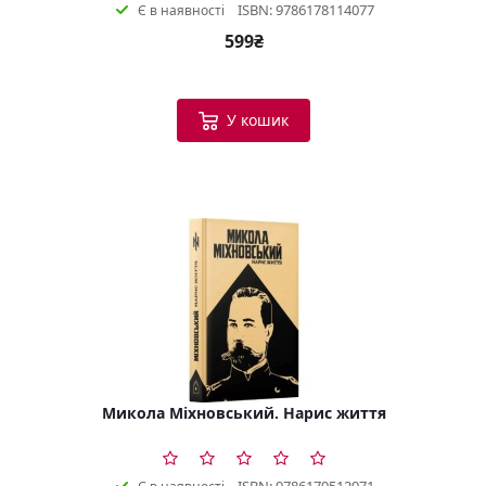
ISBN: 9786178114077
Є в наявності
599₴
У кошик
Микола Міхновський. Нарис життя
ISBN: 9786179512971