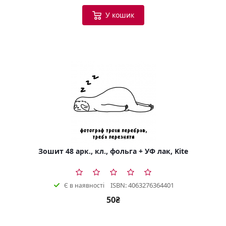
У кошик
Зошит 48 арк., кл., фольга + УФ лак, Kite
ISBN: 4063276364401
Є в наявності
50₴