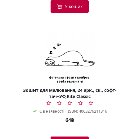
У кошик
Зошит для малювання, 24 арк., ск., софт-
тач+УФ,Kite Classic
ISBN: 4063276211316
Є в наявності
64₴