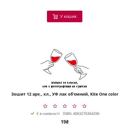
У кошик
Зошит 12 арк., кл., УФ лак об'ємний, Kite One color
ISBN: 4063276364296
Є в наявності
19₴