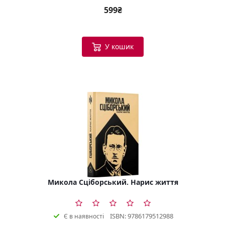
599₴
У кошик
Микола Сціборський. Нарис життя
ISBN: 9786179512988
Є в наявності