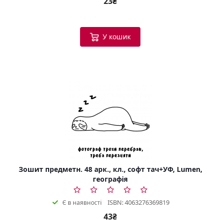
23₴
У кошик
Зошит предметн. 48 арк., кл., софт тач+УФ, Lumen,
географія
ISBN: 4063276369819
Є в наявності
43₴