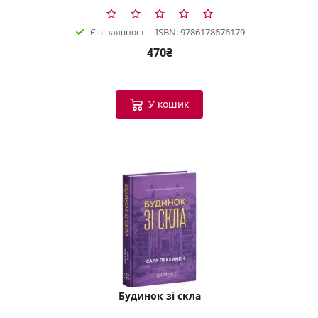
ISBN: 9786178676179
Є в наявності
470₴
У кошик
Будинок зі скла