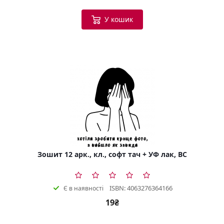
У кошик
Зошит 12 арк., кл., софт тач + УФ лак, BC
ISBN: 4063276364166
Є в наявності
19₴