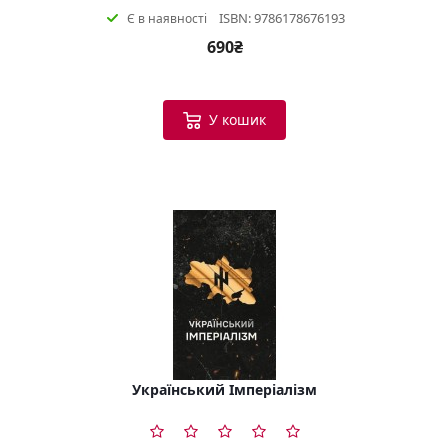
ISBN: 9786178676193
Є в наявності
690₴
У кошик
Український Імперіалізм