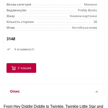
Вікова категорія
Малюки
Видавництво
Priddy Books
Жанр
Книжки-картонки
Кількість сторінок
28
Мова
Англійська мова
314₴
Є в наявності
У кошик
Опис
From Hey Diddle Diddle to Twinkle, Twinkle Little Star and