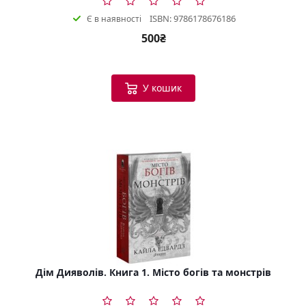
ISBN: 9786178676186
Є в наявності
500₴
У кошик
Дім Дияволів. Книга 1. Місто богів та монстрів