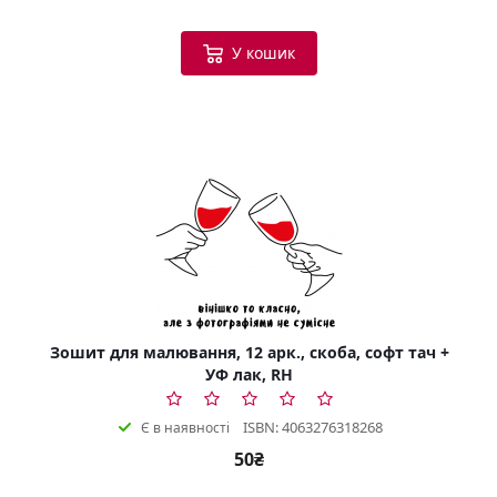
У кошик
Зошит для малювання, 12 арк., скоба, софт тач +
УФ лак, RH
ISBN: 4063276318268
Є в наявності
50₴