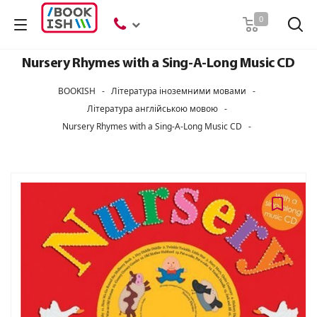
Пошук
0
Nursery Rhymes with a Sing-A-Long Music CD
BOOKISH
-
Література іноземними мовами
-
Література англійською мовою
-
Nursery Rhymes with a Sing-A-Long Music CD
-