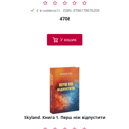
ISBN: 9786178676209
Є в наявності
470₴
У кошик
Skyland. Книга 1. Перш ніж відпустити