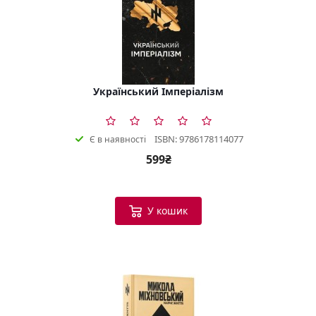
Український Імперіалізм
ISBN: 9786178114077
Є в наявності
599₴
У кошик