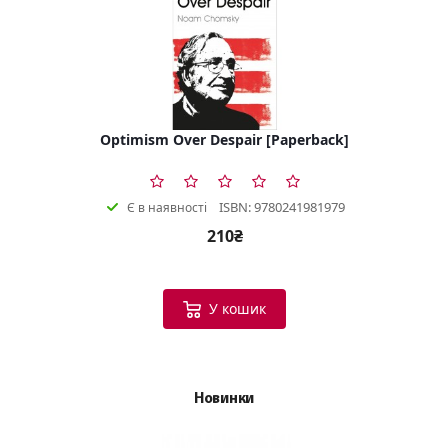
Optimism Over Despair [Paperback]
ISBN: 9780241981979
Є в наявності
210₴
У кошик
Новинки