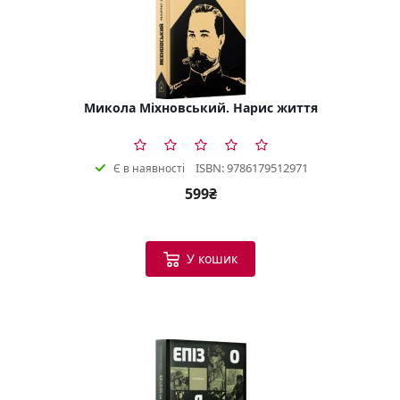
Микола Міхновський. Нарис життя
ISBN: 9786179512971
Є в наявності
599₴
У кошик