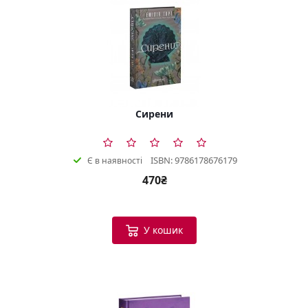
Сирени
ISBN: 9786178676179
Є в наявності
470₴
У кошик