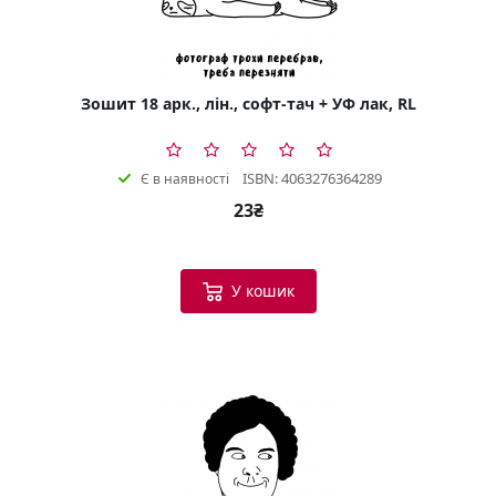
Зошит 18 арк., лін., софт-тач + УФ лак, RL
ISBN: 4063276364289
Є в наявності
23₴
У кошик