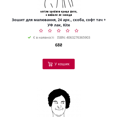
Зошит для малювання, 24 арк., скоба, софт тач +
УФ лак, Kite
ISBN: 4063276365903
Є в наявності
68₴
У кошик