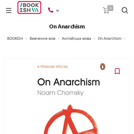
Пошук
0
On Anarchism
BOOKISH
-
Вивчення мов
-
Англійська мова
-
On Anarchism
-