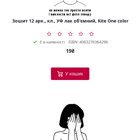
Зошит 12 арк., кл., УФ лак об'ємний, Kite One color
ISBN: 4063276364296
Є в наявності
19₴
У кошик