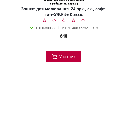
Зошит для малювання, 24 арк., ск., софт-
тач+УФ,Kite Classic
ISBN: 4063276211316
Є в наявності
64₴
У кошик