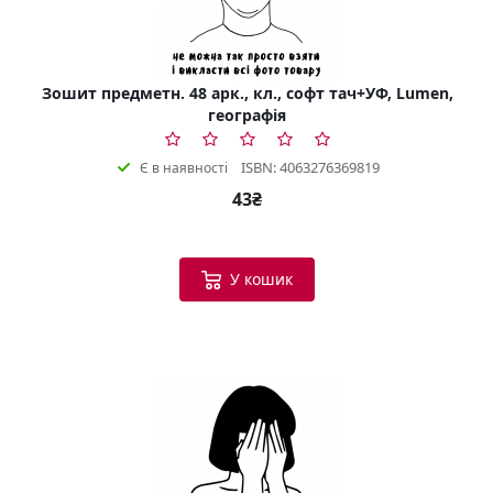
Зошит предметн. 48 арк., кл., софт тач+УФ, Lumen,
географія
ISBN: 4063276369819
Є в наявності
43₴
У кошик