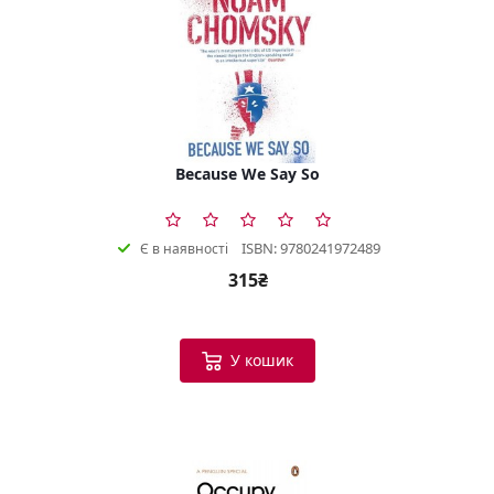
Because We Say So
ISBN: 9780241972489
Є в наявності
315₴
У кошик