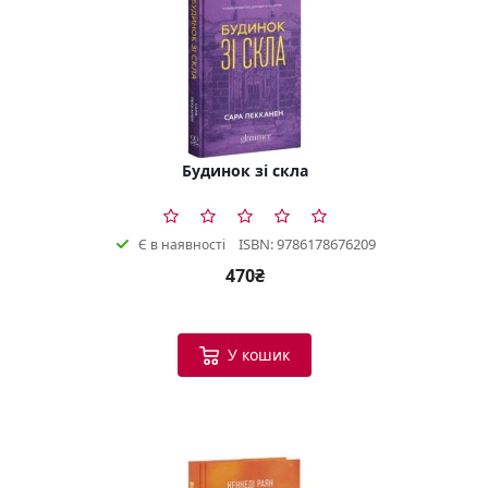
Будинок зі скла
ISBN: 9786178676209
Є в наявності
470₴
У кошик