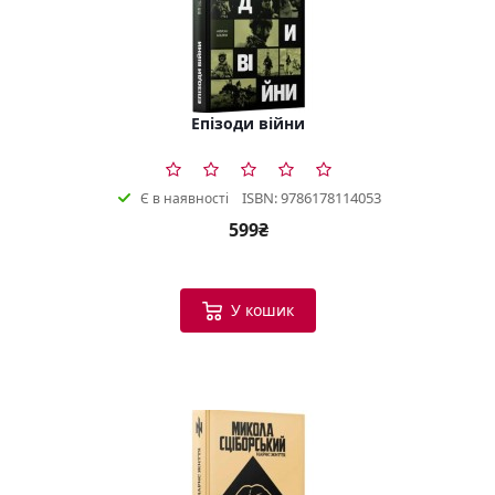
Епізоди війни
ISBN: 9786178114053
Є в наявності
599₴
У кошик