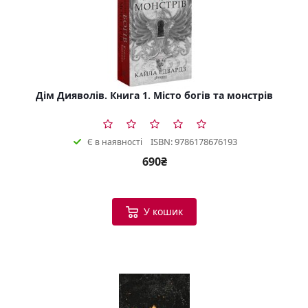
Дім Дияволів. Книга 1. Місто богів та монстрів
ISBN: 9786178676193
Є в наявності
690₴
У кошик