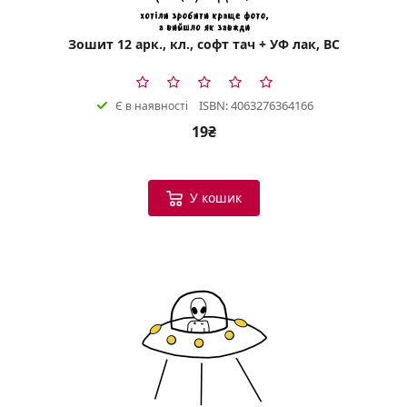
Зошит 12 арк., кл., софт тач + УФ лак, BC
ISBN: 4063276364166
Є в наявності
19₴
У кошик