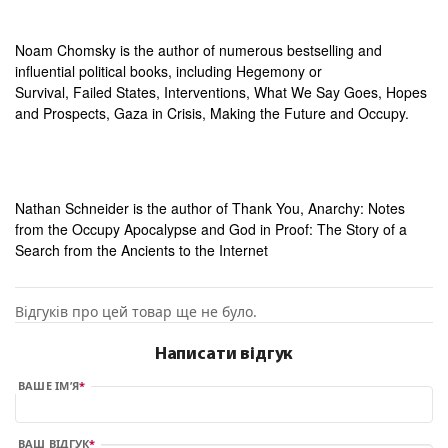
Noam Chomsky is the author of numerous bestselling and
influential political books, including
Hegemony or
Survival
,
Failed
States
,
Interventions
,
What We Say Goes
,
Hopes
and Prospects
,
Gaza in Crisis,
Making the Future
and
Occupy.
Nathan Schneider is the author of
Thank You, Anarchy: Notes
from the Occupy Apocalypse
and
God in Proof: The Story of a
Search from the Ancients to the Internet
Відгуків про цей товар ще не було.
Написати відгук
ВАШЕ ІМ’Я
ВАШ ВІДГУК