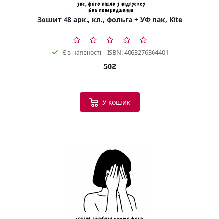
Зошит 48 арк., кл., фольга + УФ лак, Kite
ISBN: 4063276364401
Є в наявності
50₴
У кошик