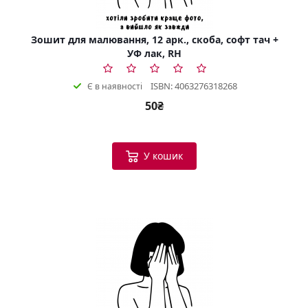
Зошит для малювання, 12 арк., скоба, софт тач +
УФ лак, RH
ISBN: 4063276318268
Є в наявності
50₴
У кошик