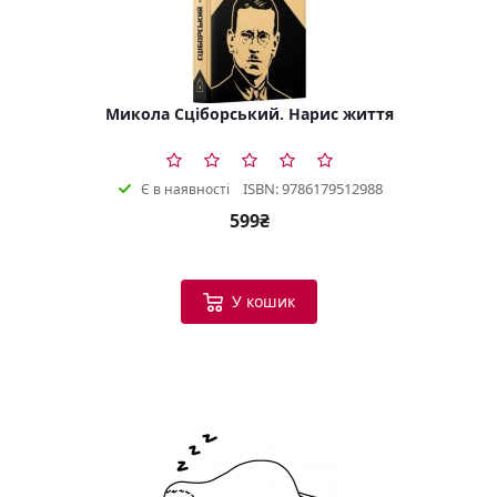
Микола Сціборський. Нарис життя
ISBN: 9786179512988
Є в наявності
599₴
У кошик