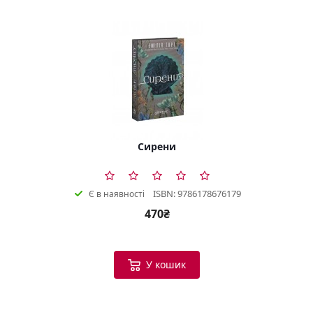
Сирени
ISBN: 9786178676179
Є в наявності
470₴
У кошик