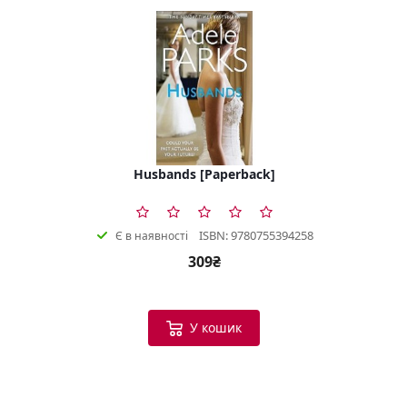
Husbands [Paperback]
ISBN: 9780755394258
Є в наявності
309₴
У кошик