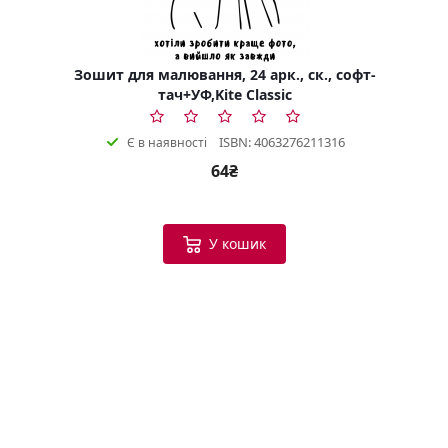
Зошит для малювання, 24 арк., ск., софт-
тач+УФ,Kite Classic
ISBN: 4063276211316
Є в наявності
64₴
У кошик