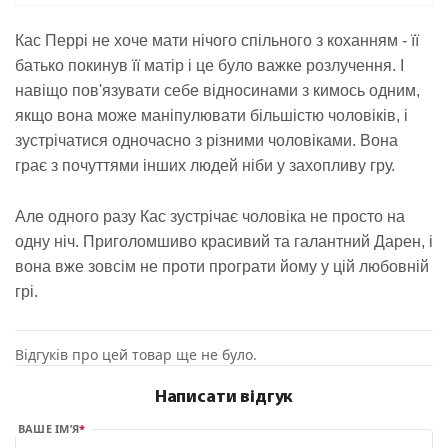
Кас Перрі не хоче мати нічого спільного з коханням - її
батько покинув її матір і це було важке розлучення. І
навіщо пов'язувати себе відносинами з кимось одним,
якщо вона може маніпулювати більшістю чоловіків, і
зустрічатися одночасно з різними чоловіками. Вона
грає з почуттями інших людей ніби у захопливу гру.
Але одного разу Кас зустрічає чоловіка не просто на
одну ніч. Приголомшиво красивий та галантний Дарен, і
вона вже зовсім не проти програти йому у цій любовній
грі.
Відгуків про цей товар ще не було.
Написати відгук
ВАШЕ ІМ’Я