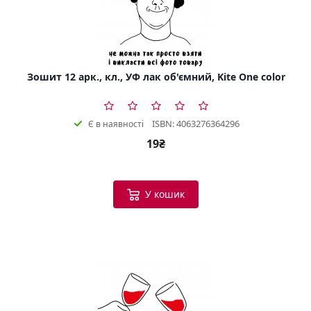
Зошит 12 арк., кл., УФ лак об'ємний, Kite One color
ISBN: 4063276364296
Є в наявності
19₴
У кошик