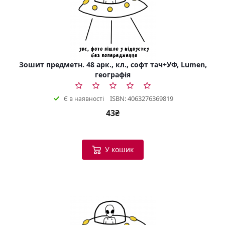
Зошит предметн. 48 арк., кл., софт тач+УФ, Lumen,
географія
ISBN: 4063276369819
Є в наявності
43₴
У кошик