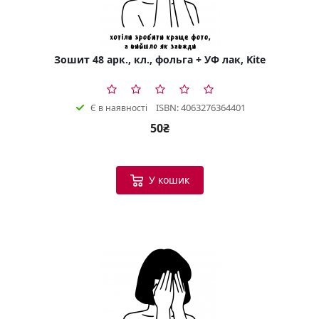
Зошит 48 арк., кл., фольга + УФ лак, Kite
ISBN: 4063276364401
Є в наявності
50₴
У кошик