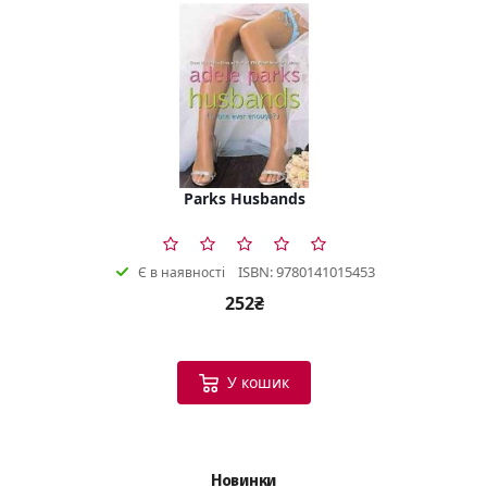
Parks Husbands
ISBN: 9780141015453
Є в наявності
252₴
У кошик
Новинки