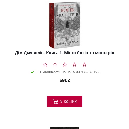
Дім Дияволів. Книга 1. Місто богів та монстрів
ISBN: 9786178676193
Є в наявності
690₴
У кошик