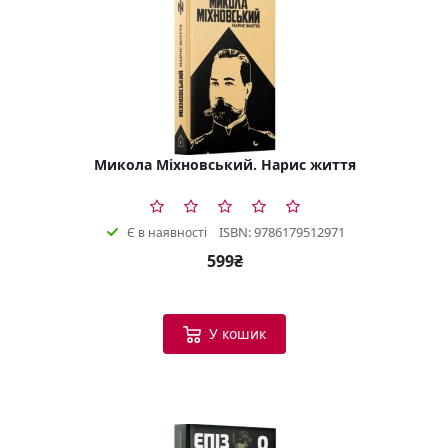
Микола Міхновський. Нарис життя
ISBN: 9786179512971
Є в наявності
599₴
У кошик