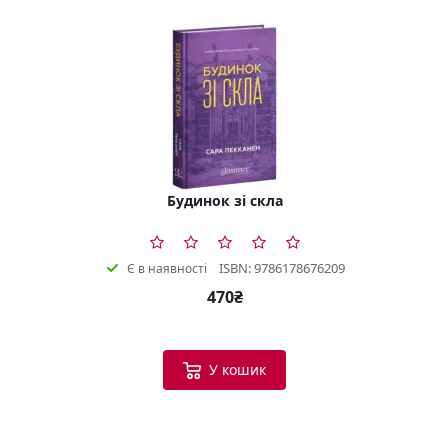
Будинок зі скла
ISBN: 9786178676209
Є в наявності
470₴
У кошик