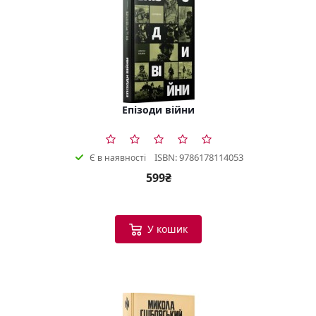
Епізоди війни
ISBN: 9786178114053
Є в наявності
599₴
У кошик