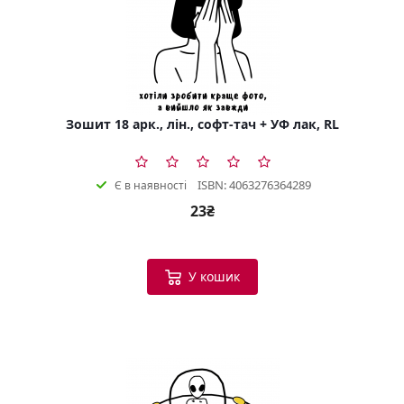
Зошит 18 арк., лін., софт-тач + УФ лак, RL
ISBN: 4063276364289
Є в наявності
23₴
У кошик