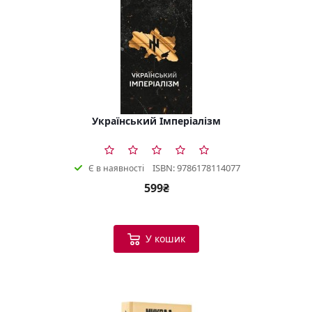
Український Імперіалізм
ISBN: 9786178114077
Є в наявності
599₴
У кошик