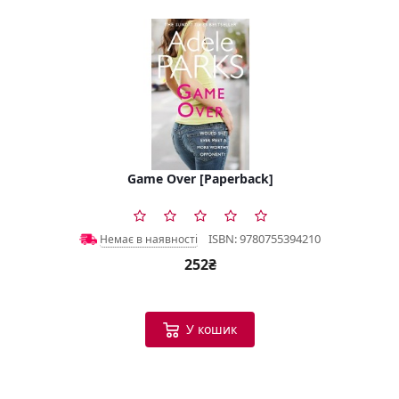
Game Over [Paperback]
ISBN: 9780755394210
Немає в наявності
252₴
У кошик