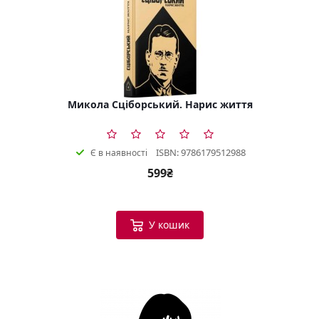
Микола Сціборський. Нарис життя
ISBN: 9786179512988
Є в наявності
599₴
У кошик