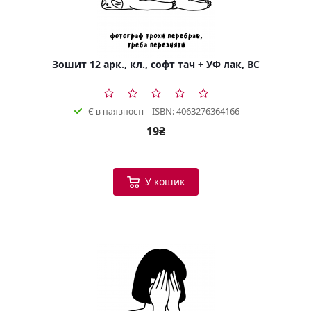
Зошит 12 арк., кл., софт тач + УФ лак, BC
ISBN: 4063276364166
Є в наявності
19₴
У кошик