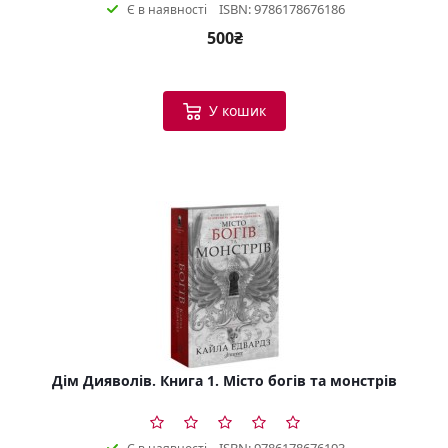
ISBN: 9786178676186
Є в наявності
500₴
У кошик
Дім Дияволів. Книга 1. Місто богів та монстрів
ISBN: 9786178676193