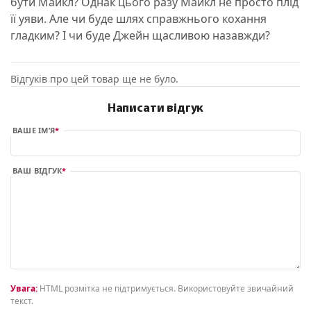
бути Майкл? Однак цього разу Майкл не просто плід
її уяви. Але чи буде шлях справжнього кохання
гладким? І чи буде Джейн щасливою назавжди?
Відгуків про цей товар ще не було.
Написати відгук
ВАШЕ ІМ’Я
ВАШ ВІДГУК
Увага:
HTML розмітка не підтримується. Використовуйте звичайний
текст.