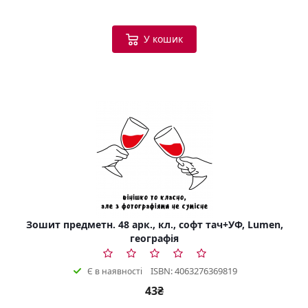
У кошик
Зошит предметн. 48 арк., кл., софт тач+УФ, Lumen,
географія
ISBN: 4063276369819
Є в наявності
43₴