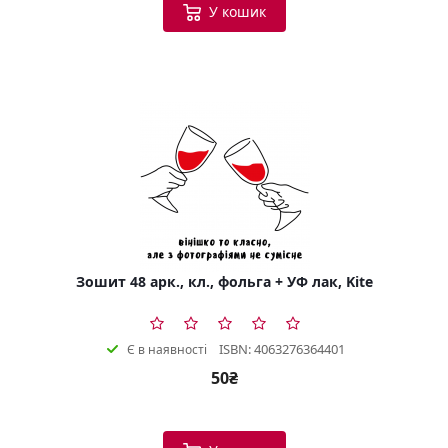
У кошик
Зошит 48 арк., кл., фольга + УФ лак, Kite
ISBN: 4063276364401
Є в наявності
50₴