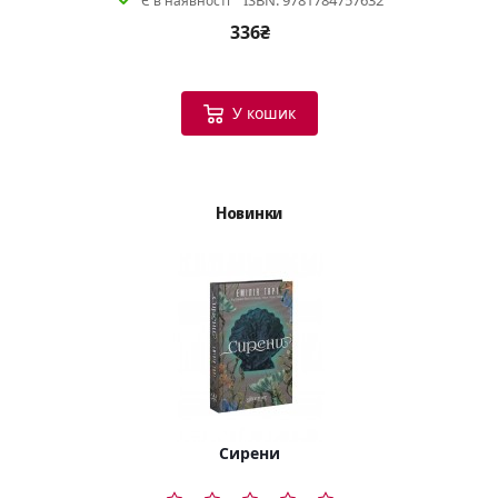
ISBN: 9781784757632
Є в наявності
336₴
У кошик
Новинки
Сирени