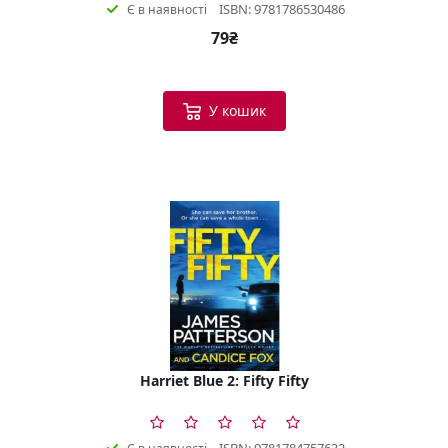
ISBN: 9781786530486
Є в наявності
79₴
У кошик
Harriet Blue 2: Fifty Fifty