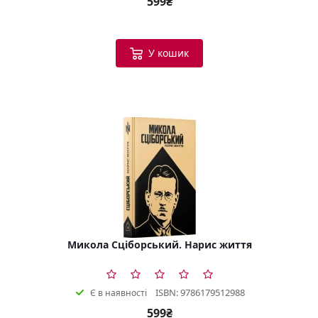
599₴
У кошик
Микола Сціборський. Нарис життя
ISBN: 9786179512988
Є в наявності
599₴