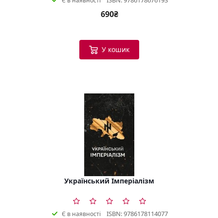
Є в наявності
690₴
У кошик
Український Імперіалізм
ISBN: 9786178114077
Є в наявності