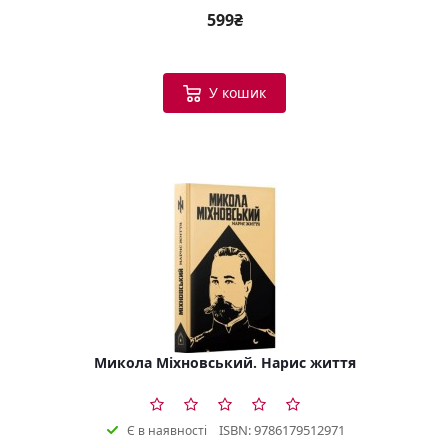
599₴
У кошик
Микола Міхновський. Нарис життя
ISBN: 9786179512971
Є в наявності