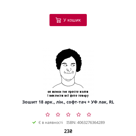
У кошик
Зошит 18 арк., лін., софт-тач + УФ лак, RL
ISBN: 4063276364289
Є в наявності
23₴