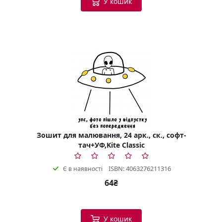
У кошик
Зошит для малювання, 24 арк., ск., софт-
тач+УФ,Kite Classic
ISBN: 4063276211316
Є в наявності
64₴
У кошик