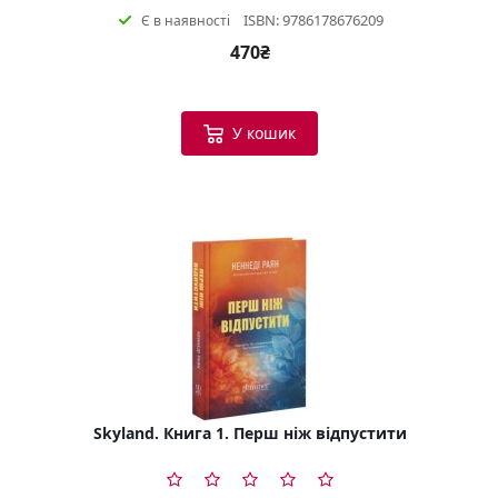
ISBN: 9786178676209
Є в наявності
470₴
У кошик
Skyland. Книга 1. Перш ніж відпустити