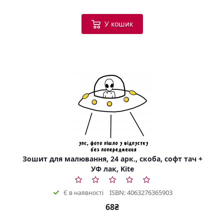
У кошик
Зошит для малювання, 24 арк., скоба, софт тач +
УФ лак, Kite
ISBN: 4063276365903
Є в наявності
68₴