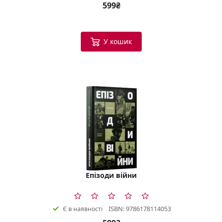
599₴
У кошик
Епізоди війни
ISBN: 9786178114053
Є в наявності