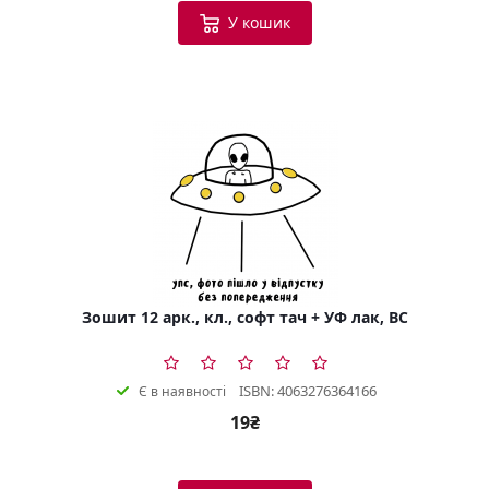
У кошик
Зошит 12 арк., кл., софт тач + УФ лак, BC
ISBN: 4063276364166
Є в наявності
19₴