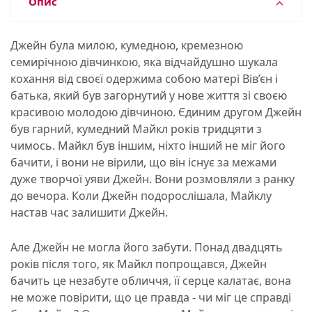
Опис
Джейн була милою, кумедною, кремезною
семирічною дівчинкою, яка відчайдушно шукала
кохання від своєї одержима собою матері Вів’єн і
батька, який був загорнутий у нове життя зі своєю
красивою молодою дівчиною. Єдиним другом Джейн
був гарний, кумедний Майкл років тридцяти з
чимось. Майкл був іншим, ніхто інший не міг його
бачити, і вони не вірили, що він існує за межами
дуже творчої уяви Джейн. Вони розмовляли з ранку
до вечора. Коли Джейн подорослішала, Майклу
настав час залишити Джейн.
Але Джейн не могла його забути. Понад двадцять
років після того, як Майкл попрощався, Джейн
бачить це незабуте обличчя, її серце калатає, вона
не може повірити, що це правда - чи міг це справді