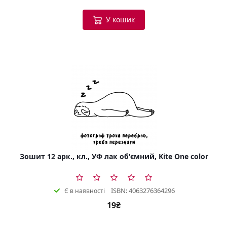
У кошик
Зошит 12 арк., кл., УФ лак об'ємний, Kite One color
ISBN: 4063276364296
Є в наявності
19₴