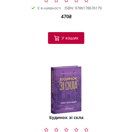
ISBN: 9786178676179
Є в наявності
470₴
У кошик
Будинок зі скла