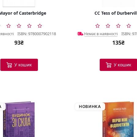
Mayor of Casterbridge
CC Tess of Durbervil
ISBN: 9780007902118
ISBN: 9
аявності
Немає в наявності
93₴
135₴
У кошик
У кошик
А
НОВИНКА