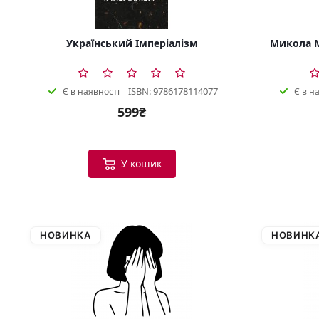
Український Імперіалізм
Микола М
ISBN: 9786178114077
Є в наявності
Є в н
599₴
У кошик
НОВИНКА
НОВИНК