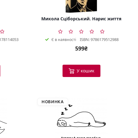
Микола Сціборський. Нарис життя
178114053
ISBN: 9786179512988
Є в наявності
599₴
У кошик
НОВИНКА