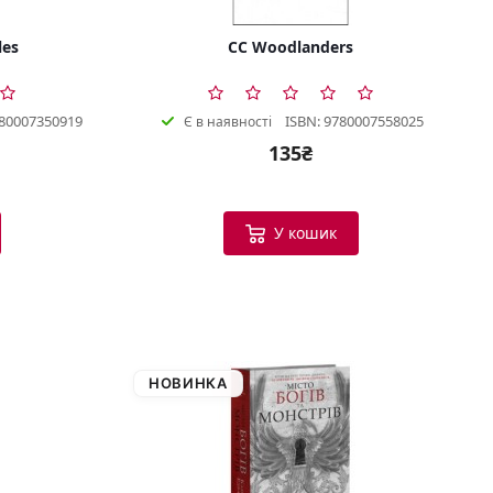
les
CC Woodlanders
780007350919
ISBN: 9780007558025
Є в наявності
135₴
У кошик
НОВИНКА