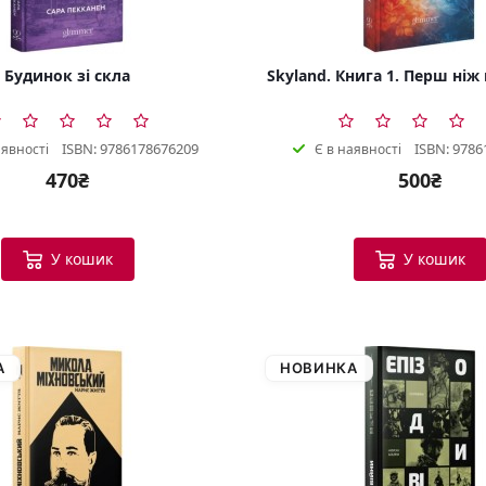
Будинок зі скла
Skyland. Книга 1. Перш ніж
ISBN: 9786178676209
ISBN: 9786
аявності
Є в наявності
470₴
500₴
У кошик
У кошик
А
НОВИНКА