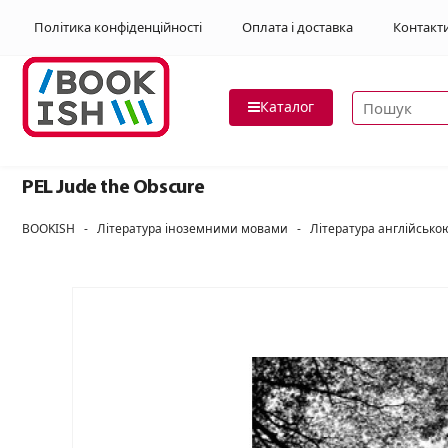
Політика конфіденційності
Оплата і доставка
Контакт
Пошук товар
Каталог
PEL Jude the Obscure
BOOKISH
-
Література іноземними мовами
-
Література англійськ