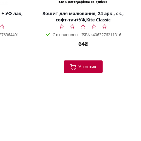
 + УФ лак,
Зошит для малювання, 24 арк., ск.,
софт-тач+УФ,Kite Classic
276364401
ISBN: 4063276211316
Є в наявності
64₴
Bookish Консультант
Готовий допомогти
У кошик
B
Вітаю! Я ваш помічник у виборі
книг.
Можу допомогти:
Підібрати книгу за настроєм
або темою
Порекомендувати схожі
твори
Показати новинки та
бестселери