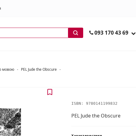
и
ів
093 170 43 69
ою мовою
-
PEL Jude the Obscure
-
ISBN:
9780141199832
PEL Jude the Obscure