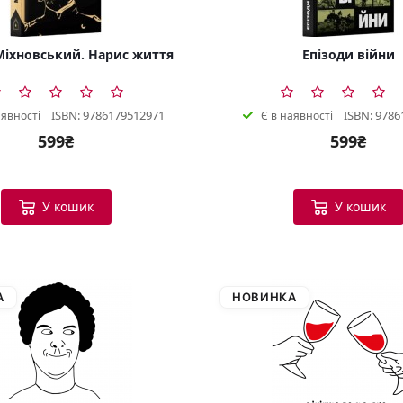
іхновський. Нарис життя
Епізоди війни
ISBN: 9786179512971
ISBN: 9786
аявності
Є в наявності
599₴
599₴
У кошик
У кошик
А
НОВИНКА