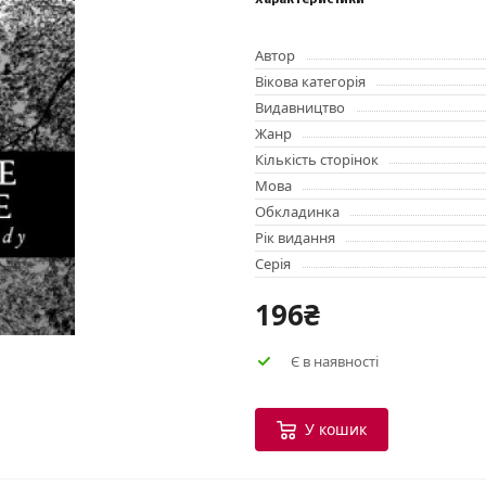
Характеристики
Автор
Вікова категорія
Видавництво
Жанр
Кількість сторінок
Мова
Обкладинка
Рік видання
Серія
196₴
Є в наявності
У кошик