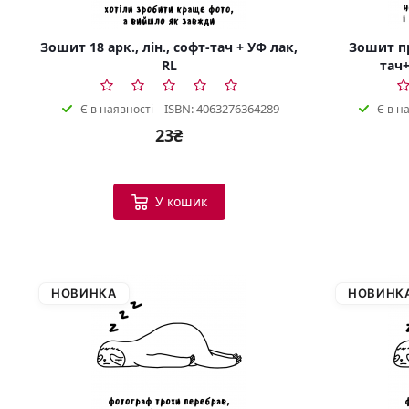
Зошит 18 арк., лін., софт-тач + УФ лак,
Зошит пр
RL
тач+
ISBN: 4063276364289
Є в наявності
Є в н
23₴
У кошик
НОВИНКА
НОВИНК