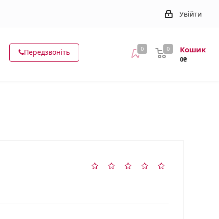
Увійти
Кошик
0
0
Передзвоніть
0₴