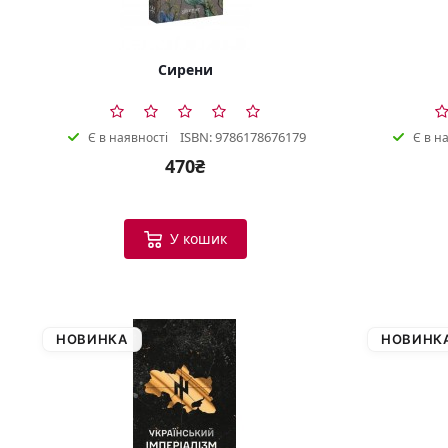
Сирени
ISBN: 9786178676179
Є в наявності
Є в н
470₴
У кошик
НОВИНКА
НОВИНК