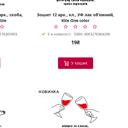
рк., скоба,
Зошит 12 арк., кл., УФ лак об'ємний,
Kite
Kite One color
276365903
ISBN: 4063276364296
Є в наявності
19₴
У кошик
НОВИНКА