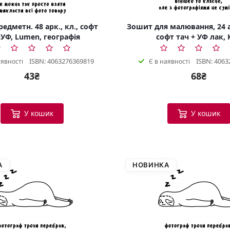
едметн. 48 арк., кл., софт
Зошит для малювання, 24 а
УФ, Lumen, географія
софт тач + УФ лак, 
ISBN: 4063276369819
ISBN: 4063
аявності
Є в наявності
43₴
68₴
У кошик
У кошик
А
НОВИНКА