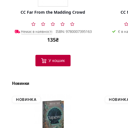
CC Far From the Madding Crowd
CC 
ISBN: 9780007395163
Немає в наявності
Є в н
135₴
У кошик
Новинки
НОВИНКА
НОВИНК