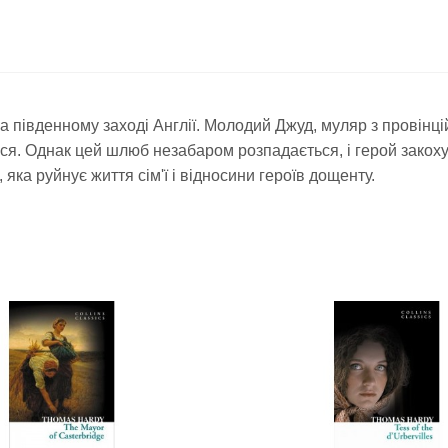
а південному заході Англії. Молодий Джуд, муляр з провінцій
ся. Однак цей шлюб незабаром розпадається, і герой закохуєт
яка руйнує життя сім'ї і відносини героїв дощенту.