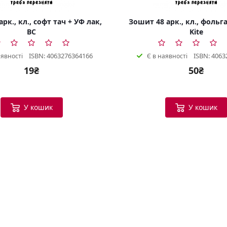
рк., кл., софт тач + УФ лак,
Зошит 48 арк., кл., фольга
BC
Kite
ISBN: 4063276364166
ISBN: 4063
аявності
Є в наявності
19₴
50₴
У кошик
У кошик