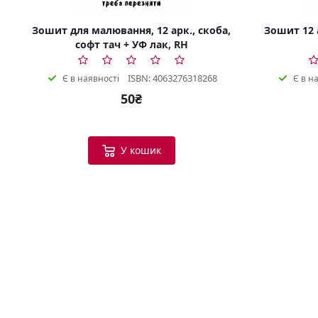
Зошит для малювання, 12 арк., скоба,
Зошит 12 а
софт тач + УФ лак, RH
ISBN: 4063276318268
Є в наявності
Є в н
50₴
У кошик