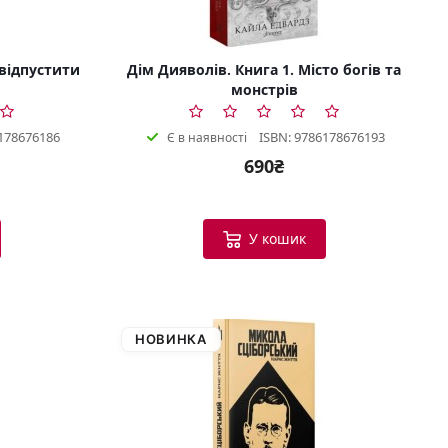
 відпустити
Дім Дияволів. Книга 1. Місто богів та
монстрів
178676186
ISBN: 9786178676193
Є в наявності
690₴
У кошик
НОВИНКА