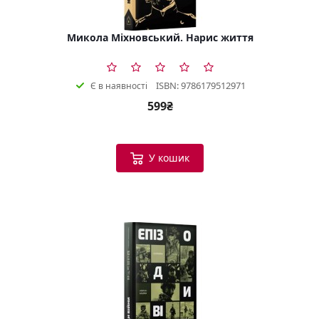
Микола Міхновський. Нарис життя
ISBN: 9786179512971
Є в наявності
599₴
У кошик