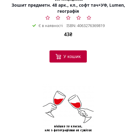
Зошит предметн. 48 арк., кл., софт тач+УФ, Lumen,
географія
ISBN: 4063276369819
Є в наявності
43₴
У кошик