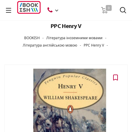
Пошук
0
PPC Henry V
BOOKISH
-
Література іноземними мовами
-
Література англійською мовою
-
PPC Henry V
-