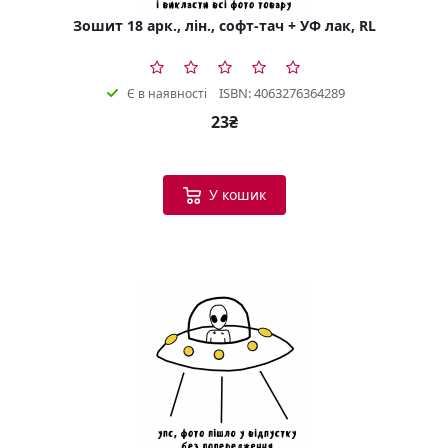
Зошит 18 арк., лін., софт-тач + УФ лак, RL
ISBN: 4063276364289
Є в наявності
23₴
У кошик