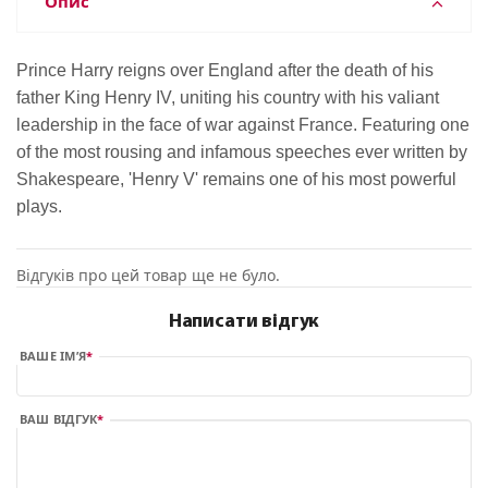
Опис
Prince Harry reigns over England after the death of his
father King Henry IV, uniting his country with his valiant
leadership in the face of war against France. Featuring one
of the most rousing and infamous speeches ever written by
Shakespeare, 'Henry V' remains one of his most powerful
plays.
Відгуків про цей товар ще не було.
Написати відгук
ВАШЕ ІМ’Я
ВАШ ВІДГУК