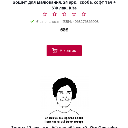
Зошит для малювання, 24 арк., скоба, софт тач +
УФ лак, Kite
ISBN: 4063276365903
Є в наявності
68₴
У кошик
Зошит 12 арк., кл., УФ лак об'ємний, Kite One color