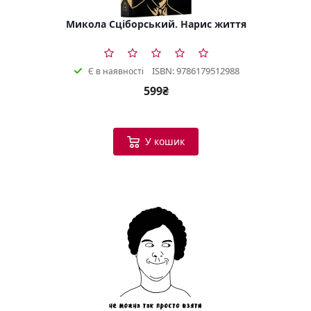
Микола Сціборський. Нарис життя
ISBN: 9786179512988
Є в наявності
599₴
У кошик