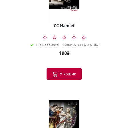
CC Hamlet
ISBN: 9780007902347
Є в наявності
190₴
У кошик