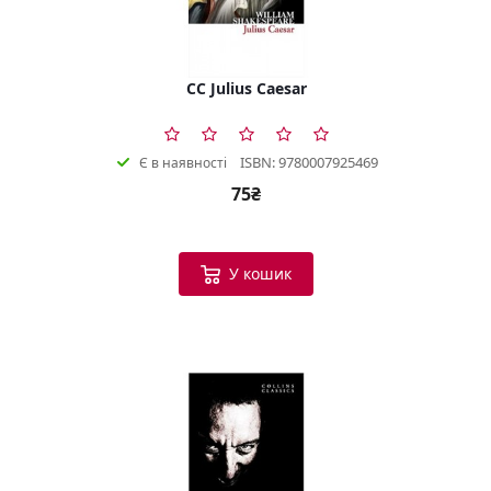
CC Julius Caesar
ISBN: 9780007925469
Є в наявності
75₴
У кошик