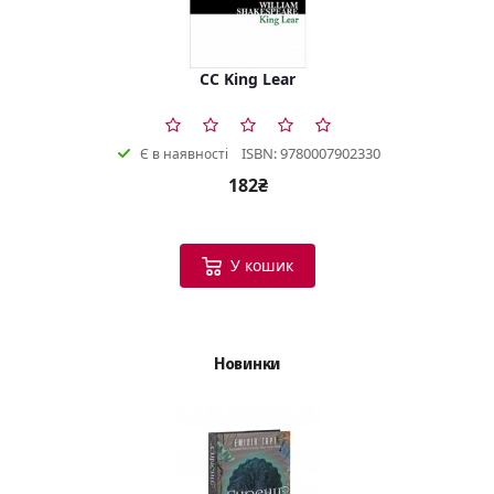
CC King Lear
ISBN: 9780007902330
Є в наявності
182₴
У кошик
Новинки