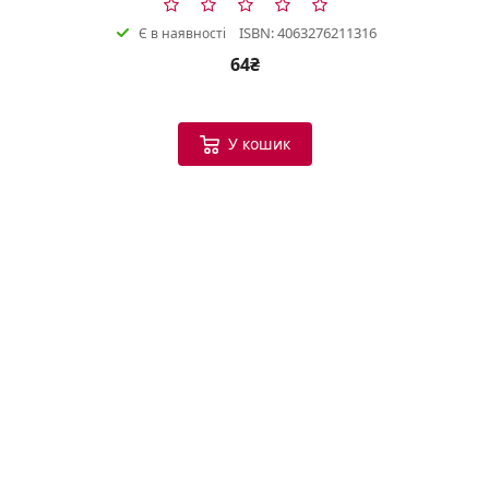
ISBN: 4063276211316
Є в наявності
64₴
У кошик