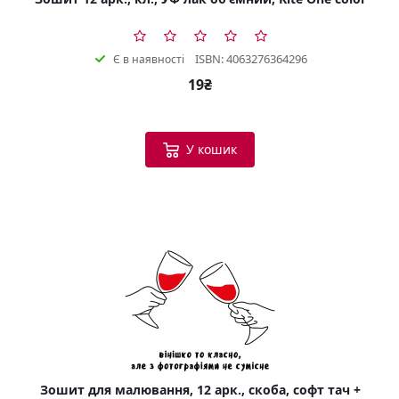
ISBN: 4063276364296
Є в наявності
19₴
У кошик
Зошит для малювання, 12 арк., скоба, софт тач +