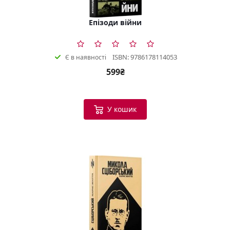
Епізоди війни
ISBN: 9786178114053
Є в наявності
599₴
У кошик