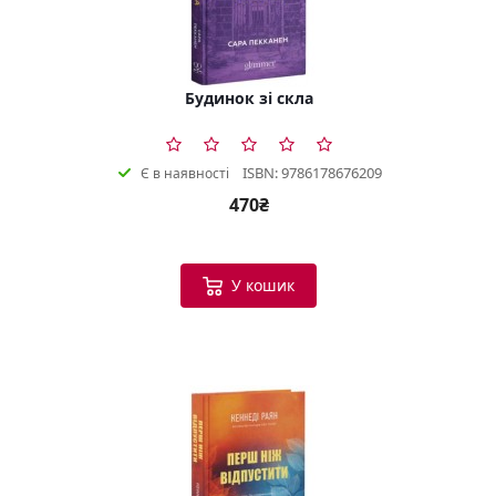
Будинок зі скла
ISBN: 9786178676209
Є в наявності
470₴
У кошик