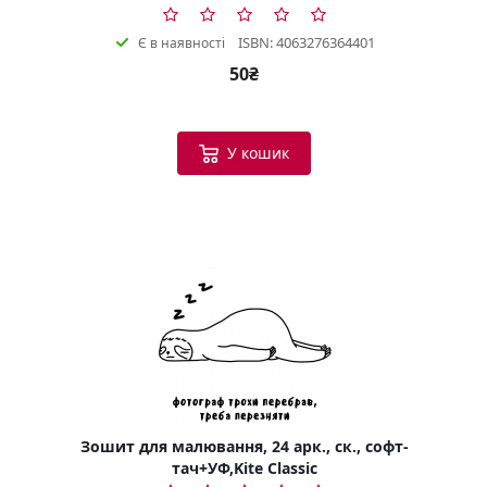
ISBN: 4063276364401
Є в наявності
50₴
У кошик
Зошит для малювання, 24 арк., ск., софт-
тач+УФ,Kite Classic