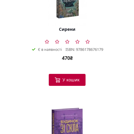
Сирени
ISBN: 9786178676179
Є в наявності
470₴
У кошик