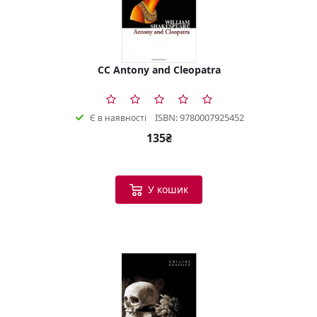
CC Antony and Cleopatra
ISBN: 9780007925452
Є в наявності
135₴
У кошик