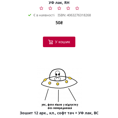
УФ лак, RH
ISBN: 4063276318268
Є в наявності
50₴
У кошик
Зошит 12 арк., кл., софт тач + УФ лак, BC