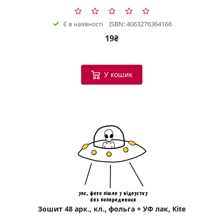
ISBN: 4063276364166
Є в наявності
19₴
У кошик
Зошит 48 арк., кл., фольга + УФ лак, Kite