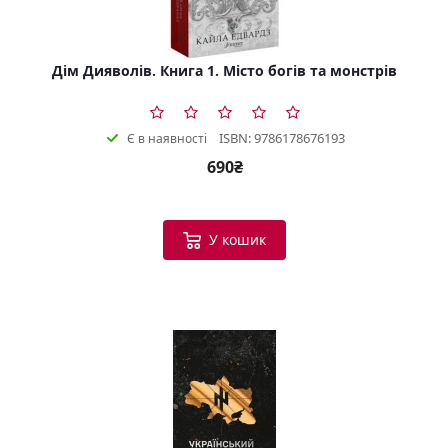
Дім Дияволів. Книга 1. Місто богів та монстрів
ISBN: 9786178676193
Є в наявності
690₴
У кошик