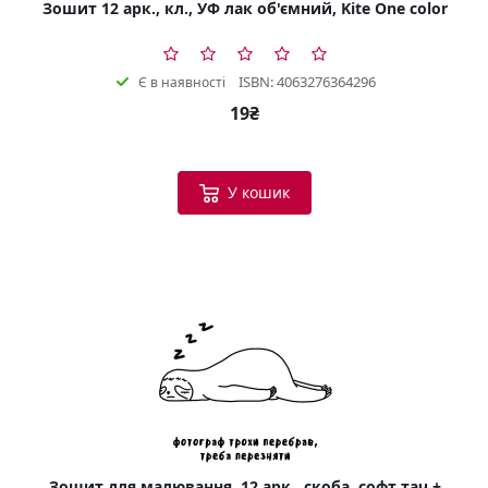
Зошит 12 арк., кл., УФ лак об'ємний, Kite One color
ISBN: 4063276364296
Є в наявності
19₴
У кошик
Зошит для малювання, 12 арк., скоба, софт тач +