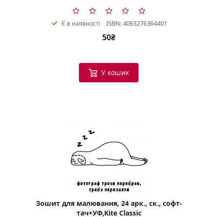
ISBN: 4063276364401
Є в наявності
50₴
У кошик
Зошит для малювання, 24 арк., ск., софт-
тач+УФ,Kite Classic