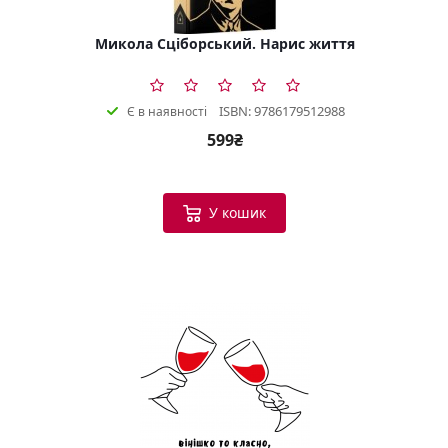
Микола Сціборський. Нарис життя
ISBN: 9786179512988
Є в наявності
599₴
У кошик