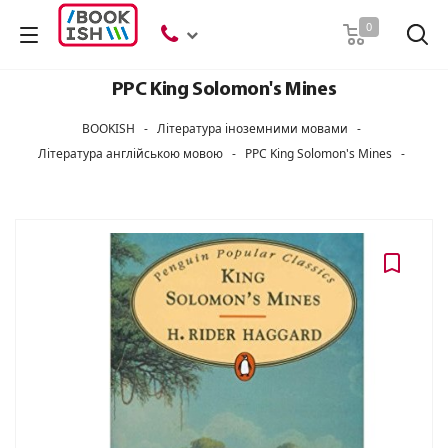
Пошук
0
PPC King Solomon's Mines
BOOKISH
-
Література іноземними мовами
-
Література англійською мовою
-
PPC King Solomon's Mines
-