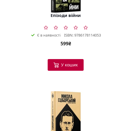
Епізоди війни
ISBN: 9786178114053
Є в наявності
599₴
У кошик