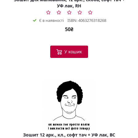
УФ лак, RH
ISBN: 4063276318268
Є в наявності
50₴
У кошик
Зошит 12 арк., кл., софт тач + УФ лак, BC