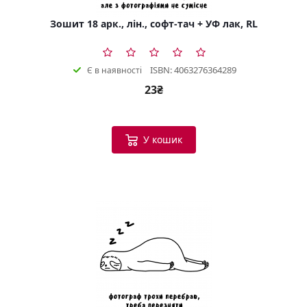
Зошит 18 арк., лін., софт-тач + УФ лак, RL
ISBN: 4063276364289
Є в наявності
23₴
У кошик