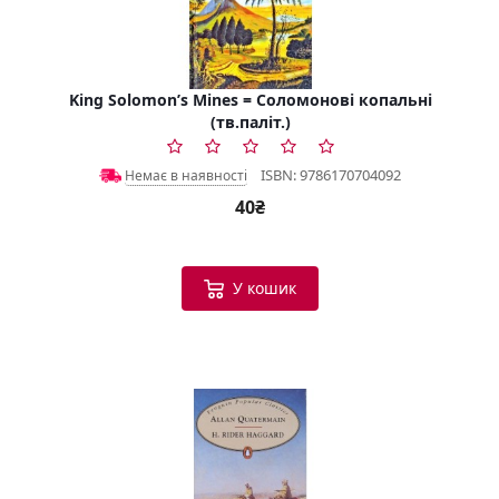
King Solomon’s Mines = Соломонові копальні
(тв.паліт.)
ISBN: 9786170704092
Немає в наявності
40₴
У кошик