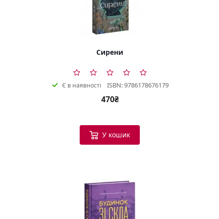
Сирени
ISBN: 9786178676179
Є в наявності
470₴
У кошик