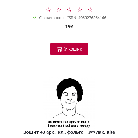
ISBN: 4063276364166
Є в наявності
19₴
У кошик
Зошит 48 арк., кл., фольга + УФ лак, Kite