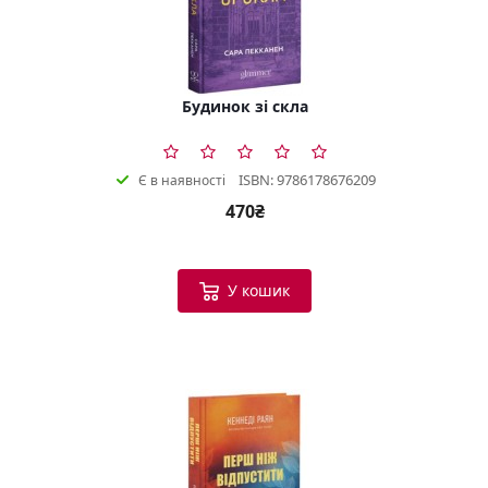
Будинок зі скла
ISBN: 9786178676209
Є в наявності
470₴
У кошик