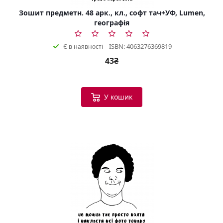
Зошит предметн. 48 арк., кл., софт тач+УФ, Lumen,
географія
ISBN: 4063276369819
Є в наявності
43₴
У кошик