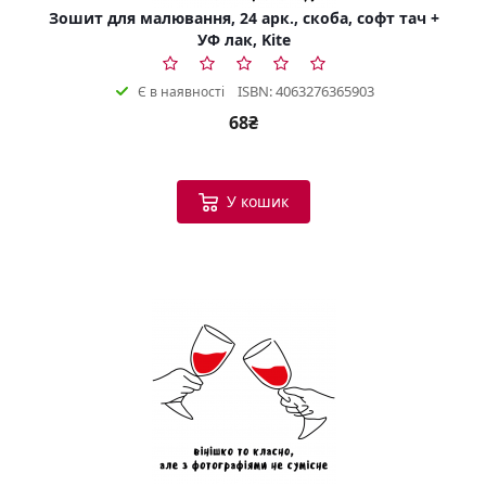
Зошит для малювання, 24 арк., скоба, софт тач +
УФ лак, Kite
ISBN: 4063276365903
Є в наявності
68₴
У кошик