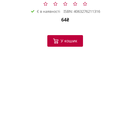
ISBN: 4063276211316
Є в наявності
64₴
У кошик