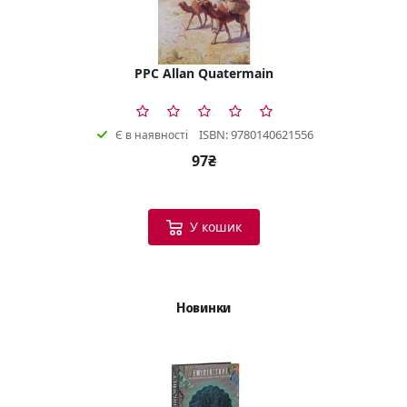
PPC Allan Quatermain
ISBN: 9780140621556
Є в наявності
97₴
У кошик
Новинки