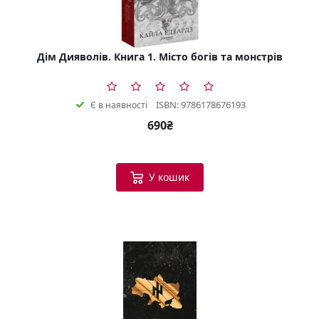
Дім Дияволів. Книга 1. Місто богів та монстрів
ISBN: 9786178676193
Є в наявності
690₴
У кошик