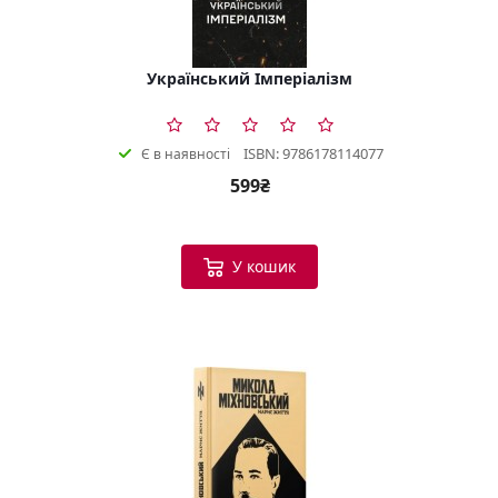
Український Імперіалізм
ISBN: 9786178114077
Є в наявності
599₴
У кошик