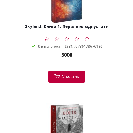
Skyland. Книга 1. Перш ніж відпустити
ISBN: 9786178676186
Є в наявності
500₴
У кошик