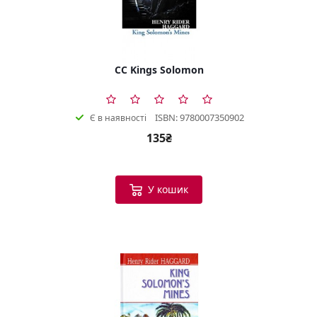
CC Kings Solomon
ISBN: 9780007350902
Є в наявності
135₴
У кошик