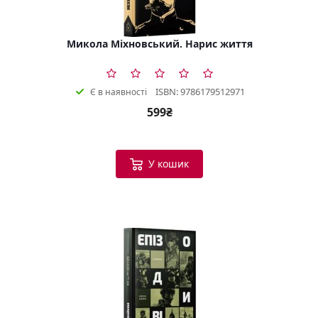
Микола Міхновський. Нарис життя
ISBN: 9786179512971
Є в наявності
599₴
У кошик