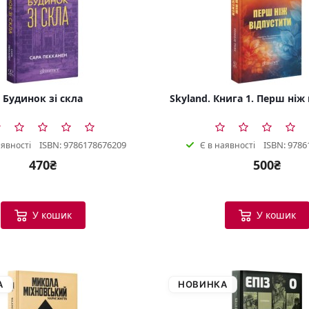
Будинок зі скла
Skyland. Книга 1. Перш ніж
ISBN: 9786178676209
ISBN: 9786
аявності
Є в наявності
470₴
500₴
У кошик
У кошик
А
НОВИНКА