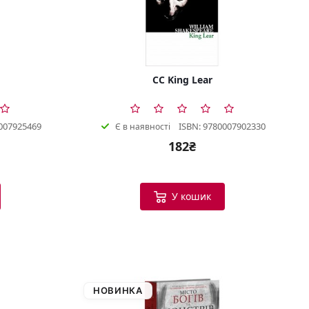
CC King Lear
007925469
ISBN: 9780007902330
Є в наявності
182₴
У кошик
НОВИНКА