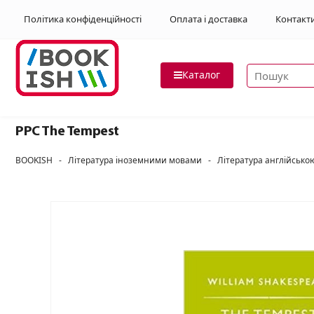
Політика конфіденційності
Оплата і доставка
Контакт
Пошук товар
Каталог
PPC The Tempest
BOOKISH
-
Література іноземними мовами
-
Література англійськ