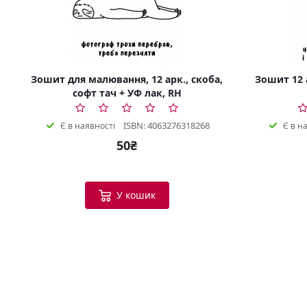
Зошит для малювання, 12 арк., скоба,
Зошит 12 а
софт тач + УФ лак, RH
ISBN: 4063276318268
Є в наявності
Є в н
50₴
У кошик