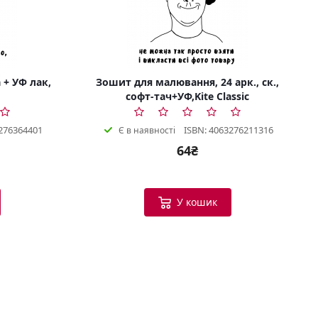
 + УФ лак,
Зошит для малювання, 24 арк., ск.,
софт-тач+УФ,Kite Classic
276364401
ISBN: 4063276211316
Є в наявності
64₴
Bookish Консультант
Готовий допомогти
У кошик
B
Вітаю! Я ваш помічник у виборі
книг.
Можу допомогти:
Підібрати книгу за настроєм
або темою
Порекомендувати схожі