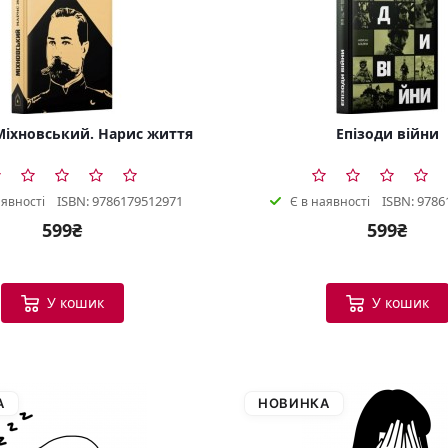
іхновський. Нарис життя
Епізоди війни
ISBN: 9786179512971
ISBN: 9786
аявності
Є в наявності
599₴
599₴
У кошик
У кошик
А
НОВИНКА