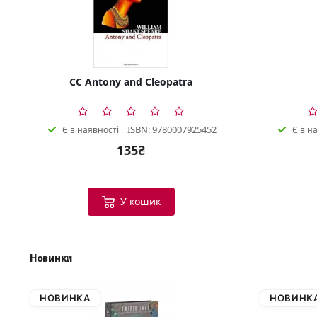
CC Antony and Cleopatra
ISBN: 9780007925452
Є в наявності
Є в н
135₴
У кошик
Новинки
НОВИНКА
НОВИНК