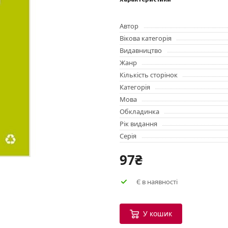
Характеристики
Автор
Вікова категорія
Видавництво
Жанр
Кількість сторінок
Категорія
Мова
Обкладинка
Рік видання
Серія
97₴
Є в наявності
У кошик