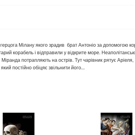
о герцога Мілану якого зрадив брат Антоніо за допомогою к
 старий корабель і відправили у відкрите море. Неаполітанс
і Міранда потрапляють на острів. Тут чарівник рятує Аріеля, 
який постійно обіцяє звільнити його...