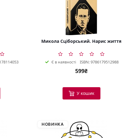
Микола Сціборський. Нарис життя
178114053
ISBN: 9786179512988
Є в наявності
599₴
У кошик
НОВИНКА