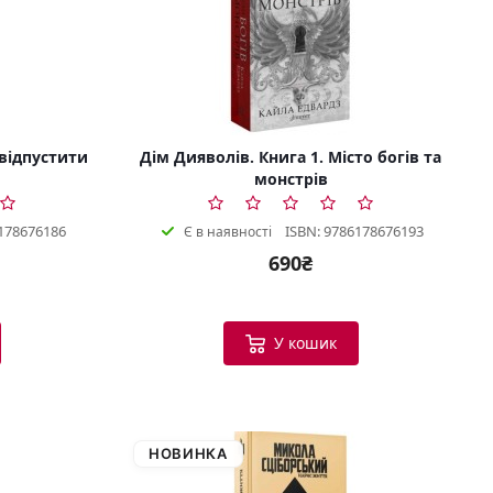
 відпустити
Дім Дияволів. Книга 1. Місто богів та
монстрів
178676186
ISBN: 9786178676193
Є в наявності
690₴
У кошик
НОВИНКА