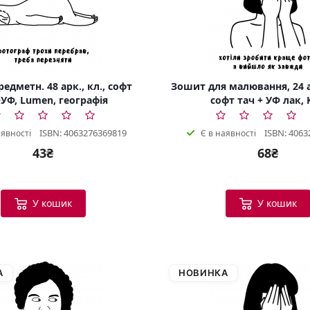
едметн. 48 арк., кл., софт
Зошит для малювання, 24 а
УФ, Lumen, географія
софт тач + УФ лак, 
ISBN: 4063276369819
ISBN: 4063
аявності
Є в наявності
43₴
68₴
У кошик
У кошик
А
НОВИНКА