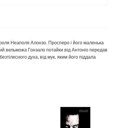
ороля Неаполя Алонзо. Просперо і його маленька
ький вельможа Гонзало потайки від Антоніо передав
безтілесного духа, від мук, яким його піддала