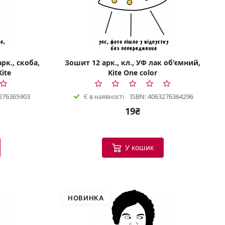
рк., скоба,
Зошит 12 арк., кл., УФ лак об'ємний,
Kite
Kite One color
276365903
ISBN: 4063276364296
Є в наявності
19₴
У кошик
НОВИНКА