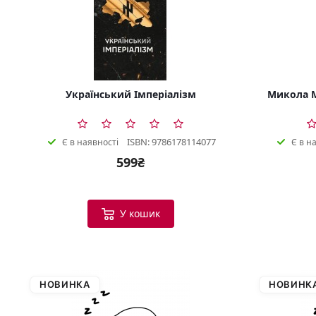
Український Імперіалізм
Микола М
ISBN: 9786178114077
Є в наявності
Є в н
599₴
У кошик
НОВИНКА
НОВИНК