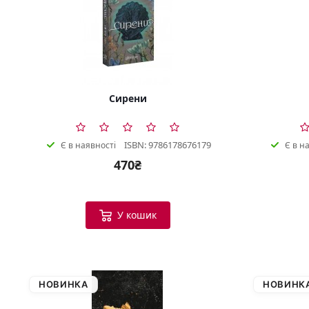
Сирени
ISBN: 9786178676179
Є в наявності
Є в н
470₴
У кошик
НОВИНКА
НОВИНК