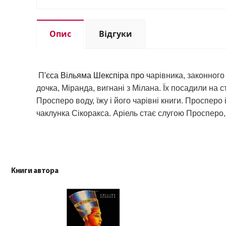
Опис
Відгуки
П
'єса Вільяма Шекспіра про ч
арівника, законног
дочка, Міранда, вигнані з Мілана. Їх посадили на
Просперо воду, їжу і його чарівні книги. Просперо 
чаклунка Сікоракса. Аріель стає слугою Просперо, 
Книги автора