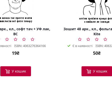
рк., кл., софт тач + УФ лак,
Зошит 48 арк., кл., фольга
BC
Kite
ISBN: 4063276364166
ISBN: 4063
аявності
Є в наявності
19₴
50₴
У кошик
У кошик