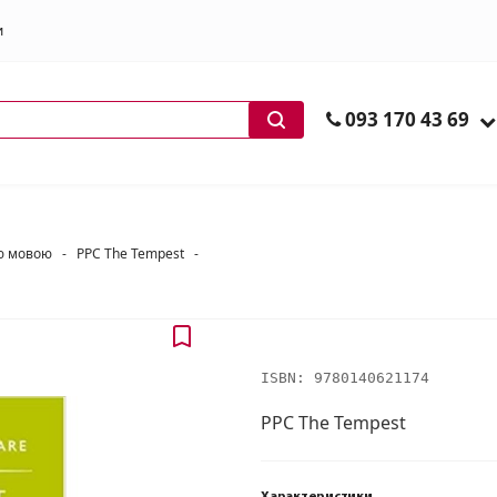
и
ів
093 170 43 69
ою мовою
-
PPC The Tempest
-
ISBN:
9780140621174
PPC The Tempest