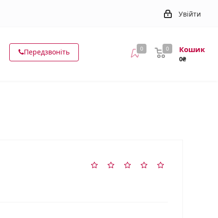
Увійти
Кошик
0
0
Передзвоніть
0₴