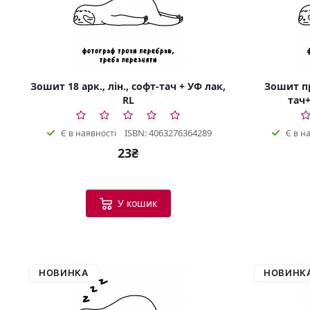
Зошит 18 арк., лін., софт-тач + УФ лак,
Зошит пр
RL
тач+
ISBN: 4063276364289
Є в наявності
Є в н
23₴
У кошик
НОВИНКА
НОВИНК