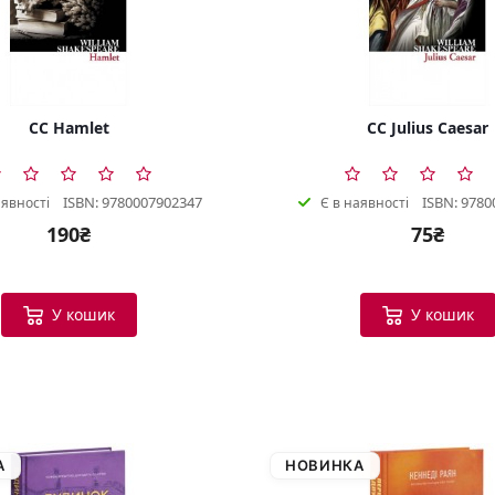
CC Hamlet
CC Julius Caesar
ISBN: 9780007902347
ISBN: 9780
аявності
Є в наявності
190₴
75₴
У кошик
У кошик
А
НОВИНКА