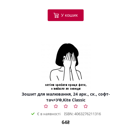
У кошик
Зошит для малювання, 24 арк., ск., софт-
тач+УФ,Kite Classic
ISBN: 4063276211316
Є в наявності
64₴