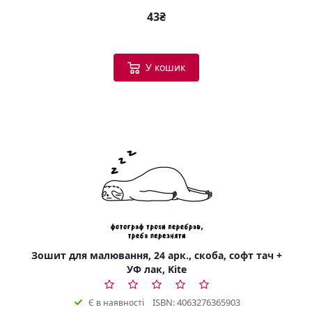
43₴
У кошик
Зошит для малювання, 24 арк., скоба, софт тач +
УФ лак, Kite
ISBN: 4063276365903
Є в наявності