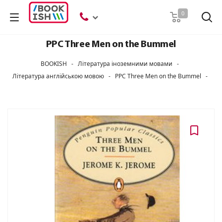
Пошук
0
PPC Three Men on the Bummel
BOOKISH
-
Література іноземними мовами
-
Література англійською мовою
-
PPC Three Men on the Bummel
-