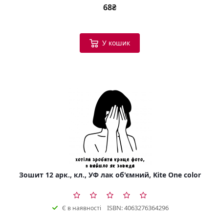
68₴
У кошик
Зошит 12 арк., кл., УФ лак об'ємний, Kite One color
ISBN: 4063276364296
Є в наявності