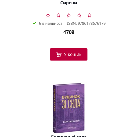
Сирени
ISBN: 9786178676179
Є в наявності
470₴
У кошик
Будинок зі скла