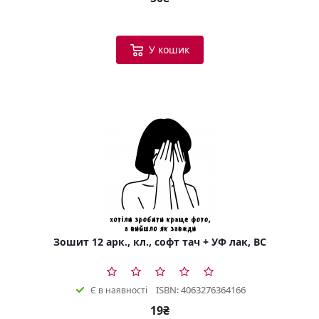
У кошик
Зошит 12 арк., кл., софт тач + УФ лак, BC
ISBN: 4063276364166
Є в наявності
19₴