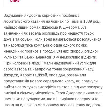
Опис
Задуманий як досить серйозний посібник з
любительского катання на човнах по Темзі в 1889 році,
найвідоміший роман Джерома К. Джерома був
закінчений як весела розповідь про нещастя трьох
друзів та собаки, коли вони намагаються розслабитися
та насолодитись компанією один одного поміж
ненадійних прогнозів погоди, уявних хвороб, огидної
кулінарії та банки ананасів, яку неможливо відкрити.
"Три чоловіки в лодці" мали надзвичайний успіх для
свого автора та навпрочуд точне зображення часу.
Джордж, Харріс та Джей, оповідач, розважали
представників нового середнього класу, які прагнули
вийти з світу тужливих офісів та столів під час поїздок у
вихідні в сільську місцевість. Герої Джерома виявилися
настільки популярними, що він вирішив повернути їх
назад на однаково мальовничу веслосипедну подорож