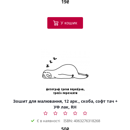
19₴
У кошик
Зошит для малювання, 12 арк., скоба, софт тач +
УФ лак, RH
ISBN: 4063276318268
Є в наявності
50₴