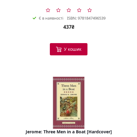
ISBN: 9781847496539
Є в наявності
437₴
У кошик
Jerome: Three Men in a Boat [Hardcover]