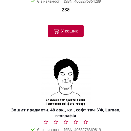
ISBN: 4063276364289
Є в наявності
23₴
У кошик
Зошит предметн. 48 арк., кл., софт тач+УФ, Lumen,
географія
ISBN: 4063276369819
Є в наявності