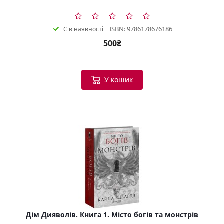
ISBN: 9786178676186
Є в наявності
500₴
У кошик
Дім Дияволів. Книга 1. Місто богів та монстрів