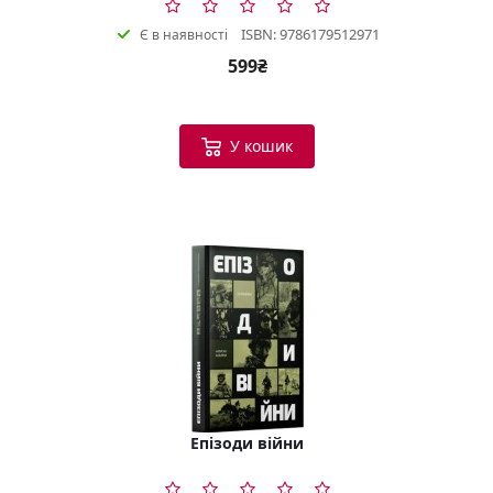
ISBN: 9786179512971
Є в наявності
599₴
У кошик
Епізоди війни