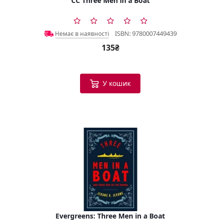
CC Three Men in a Boat
ISBN: 9780007449439
Немає в наявності
135₴
У кошик
Evergreens: Three Men in a Boat