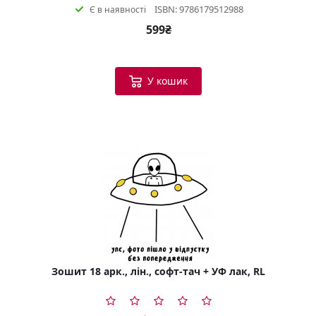
ISBN: 9786179512988
Є в наявності
599₴
У кошик
Зошит 18 арк., лін., софт-тач + УФ лак, RL