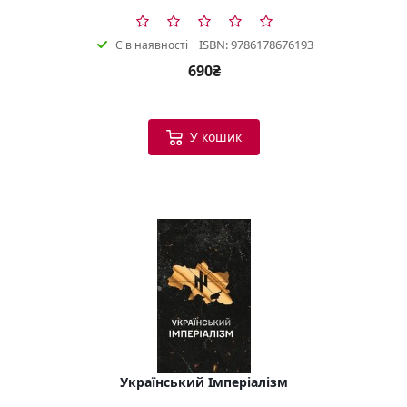
ISBN: 9786178676193
Є в наявності
690₴
У кошик
Український Імперіалізм