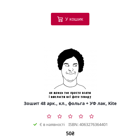
У кошик
Зошит 48 арк., кл., фольга + УФ лак, Kite
ISBN: 4063276364401
Є в наявності
50₴