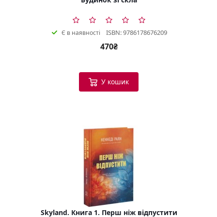
ISBN: 9786178676209
Є в наявності
470₴
У кошик
Skyland. Книга 1. Перш ніж відпустити