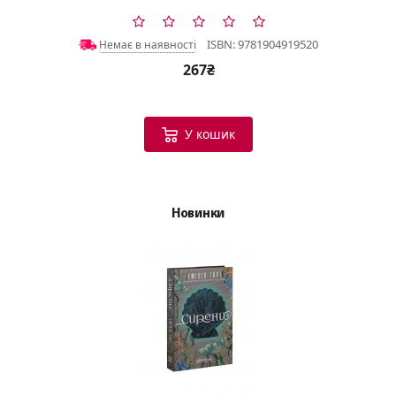
ISBN: 9781904919520
Немає в наявності
267₴
У кошик
Новинки