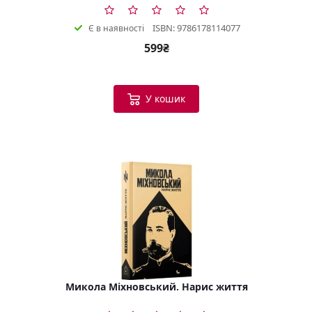
ISBN: 9786178114077
Є в наявності
599₴
У кошик
Микола Міхновський. Нарис життя