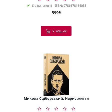
ISBN: 9786178114053
Є в наявності
599₴
У кошик
Микола Сціборський. Нарис життя