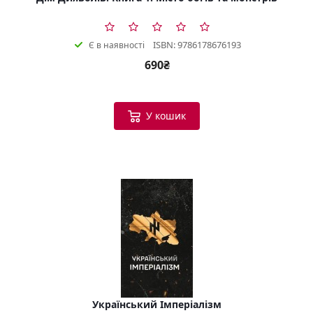
ISBN: 9786178676193
Є в наявності
690₴
У кошик
Український Імперіалізм