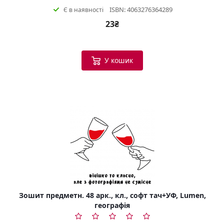
ISBN: 4063276364289
Є в наявності
23₴
У кошик
Зошит предметн. 48 арк., кл., софт тач+УФ, Lumen,
географія