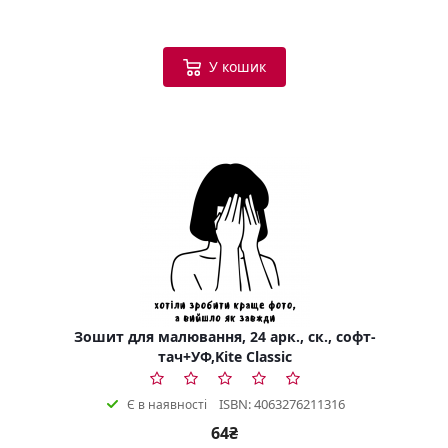
У кошик
Зошит для малювання, 24 арк., ск., софт-
тач+УФ,Kite Classic
ISBN: 4063276211316
Є в наявності
64₴