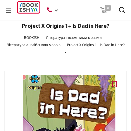
Пошук
0
Project X Origins 1+ Is Dad in Here?
BOOKISH
-
Література іноземними мовами
-
Література англійською мовою
-
Project X Origins 1+ Is Dad in Here?
-