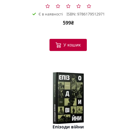
ISBN: 9786179512971
Є в наявності
599₴
У кошик
Епізоди війни