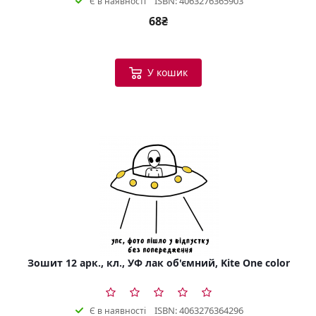
ISBN: 4063276365903
Є в наявності
68₴
У кошик
Зошит 12 арк., кл., УФ лак об'ємний, Kite One color
ISBN: 4063276364296
Є в наявності