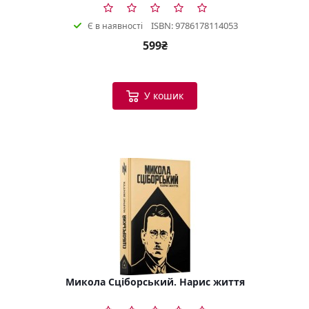
ISBN: 9786178114053
Є в наявності
599₴
У кошик
Микола Сціборський. Нарис життя