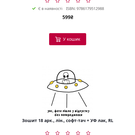
ISBN: 9786179512988
Є в наявності
599₴
У кошик
Зошит 18 арк., лін., софт-тач + УФ лак, RL