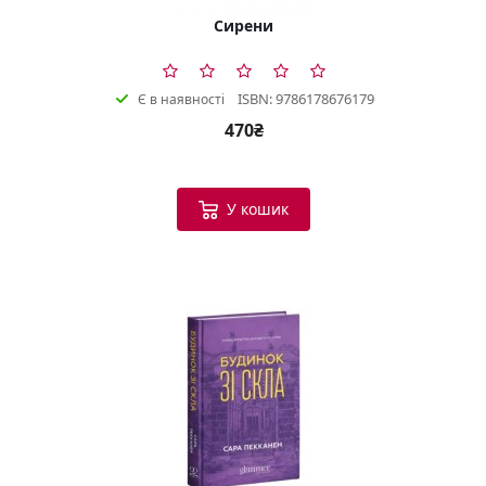
Сирени
ISBN: 9786178676179
Є в наявності
470₴
У кошик