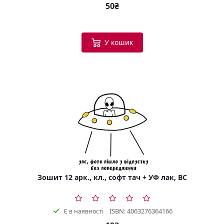
50₴
У кошик
Зошит 12 арк., кл., софт тач + УФ лак, BC
ISBN: 4063276364166
Є в наявності