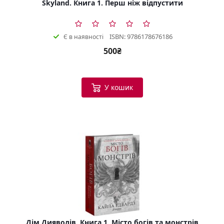
Skyland. Книга 1. Перш ніж відпустити
ISBN: 9786178676186
Є в наявності
500₴
У кошик
Дім Дияволів. Книга 1. Місто богів та монстрів