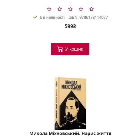
ISBN: 9786178114077
Є в наявності
599₴
У кошик
Микола Міхновський. Нарис життя