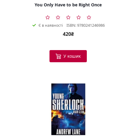
You Only Have to be Right Once
ISBN: 9780241246986
Є в наявності
420₴
У кошик