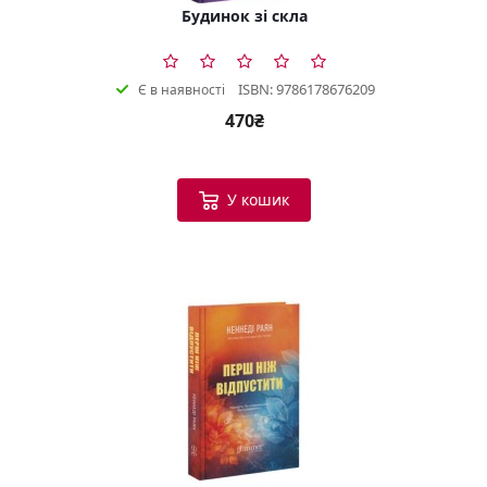
Будинок зі скла
ISBN: 9786178676209
Є в наявності
470₴
У кошик