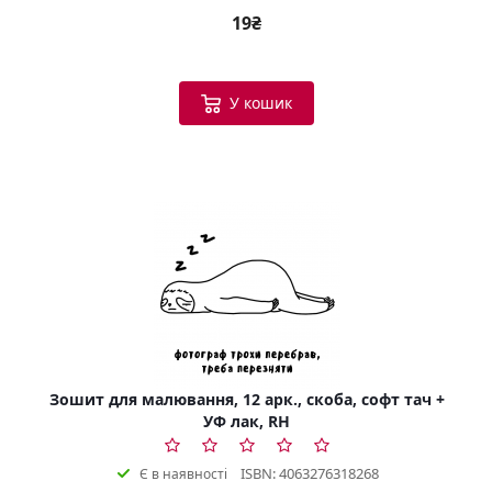
19₴
У кошик
Зошит для малювання, 12 арк., скоба, софт тач +
УФ лак, RH
ISBN: 4063276318268
Є в наявності