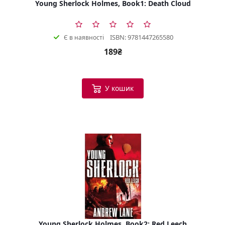
Young Sherlock Holmes, Book1: Death Cloud
ISBN: 9781447265580
Є в наявності
189₴
У кошик
Young Sherlock Holmes, Book2: Red Leech