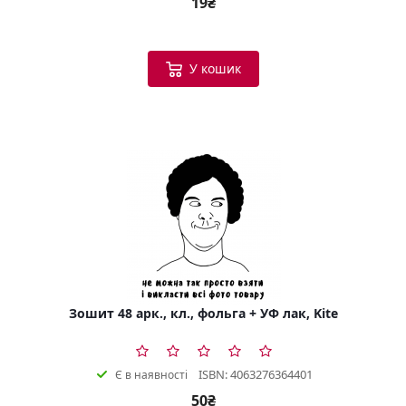
19₴
У кошик
Зошит 48 арк., кл., фольга + УФ лак, Kite
ISBN: 4063276364401
Є в наявності
50₴