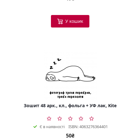
У кошик
Зошит 48 арк., кл., фольга + УФ лак, Kite
ISBN: 4063276364401
Є в наявності
50₴