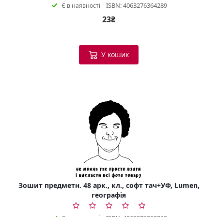
ISBN: 4063276364289
Є в наявності
23₴
У кошик
Зошит предметн. 48 арк., кл., софт тач+УФ, Lumen,
географія