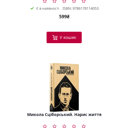
ISBN: 9786178114053
Є в наявності
599₴
У кошик
Микола Сціборський. Нарис життя