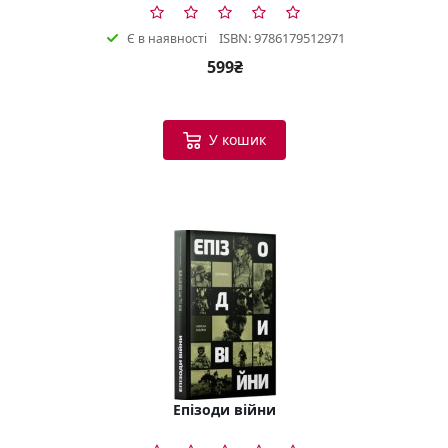
ISBN: 9786179512971
Є в наявності
599₴
У кошик
Епізоди війни