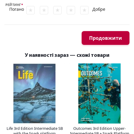
РЕЙТИНГ
Погано
Добре
Продовжити
У наявності зараз — схожі товари
Life 3rd Edition Intermediate SB
Outcomes 3rd Edition Upper-
with the Spark platform
Intermediate SB + Spark Platform