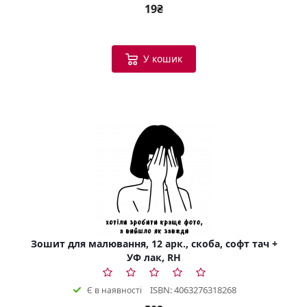
19₴
У кошик
Зошит для малювання, 12 арк., скоба, софт тач +
УФ лак, RH
ISBN: 4063276318268
Є в наявності