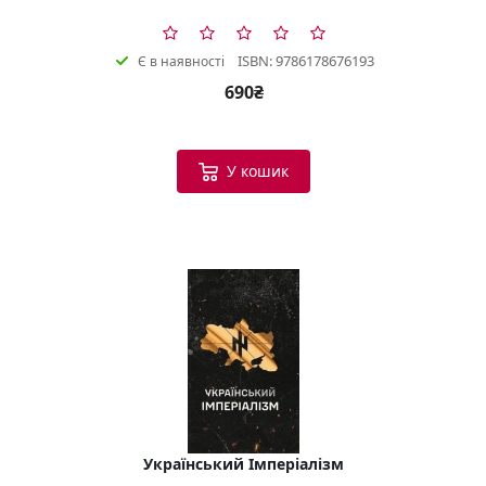
ISBN: 9786178676193
Є в наявності
690₴
У кошик
Український Імперіалізм