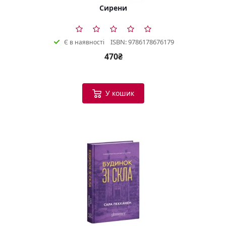
Сирени
ISBN: 9786178676179
Є в наявності
470₴
У кошик