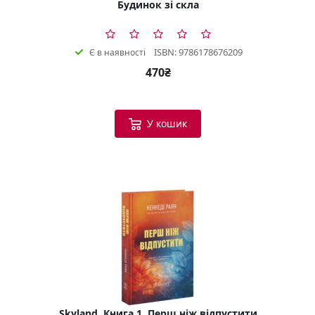
Будинок зі скла
ISBN: 9786178676209
Є в наявності
470₴
У кошик
Skyland. Книга 1. Перш ніж відпустити