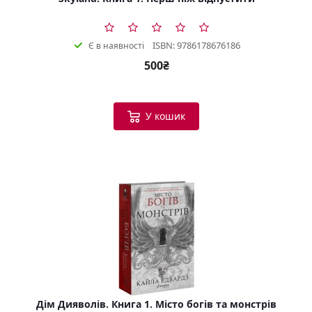
ISBN: 9786178676186
Є в наявності
500₴
У кошик
Дім Дияволів. Книга 1. Місто богів та монстрів