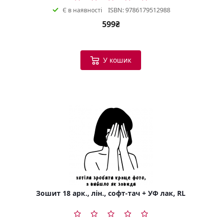
ISBN: 9786179512988
Є в наявності
599₴
У кошик
Зошит 18 арк., лін., софт-тач + УФ лак, RL