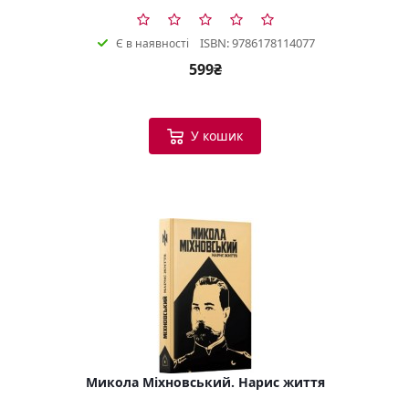
ISBN: 9786178114077
Є в наявності
599₴
У кошик
Микола Міхновський. Нарис життя