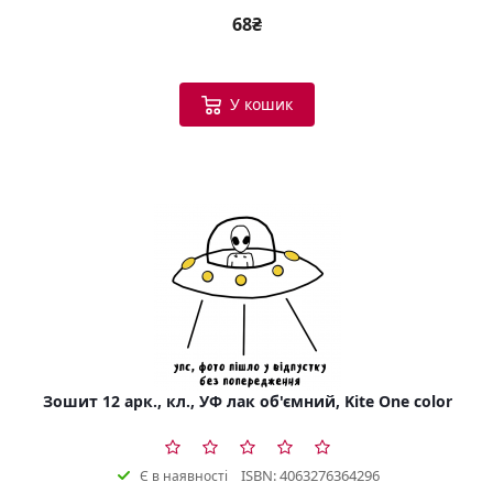
68₴
У кошик
Зошит 12 арк., кл., УФ лак об'ємний, Kite One color
ISBN: 4063276364296
Є в наявності