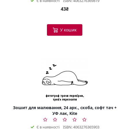
ISBN: 4063276369819
Є в наявності
43₴
У кошик
Зошит для малювання, 24 арк., скоба, софт тач +
УФ лак, Kite
ISBN: 4063276365903
Є в наявності