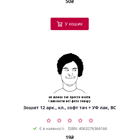
50₴
У кошик
Зошит 12 арк., кл., софт тач + УФ лак, BC
ISBN: 4063276364166
Є в наявності
19₴