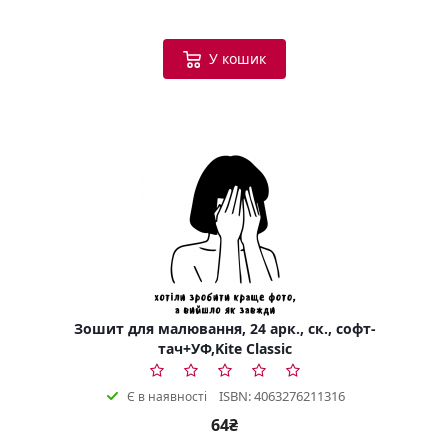
У кошик
Зошит для малювання, 24 арк., ск., софт-
тач+УФ,Kite Classic
ISBN: 4063276211316
Є в наявності
64₴