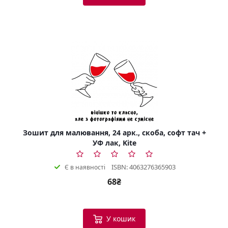
Зошит для малювання, 24 арк., скоба, софт тач +
УФ лак, Kite
ISBN: 4063276365903
Є в наявності
68₴
У кошик