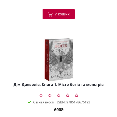
У кошик
Дім Дияволів. Книга 1. Місто богів та монстрів
ISBN: 9786178676193
Є в наявності
690₴