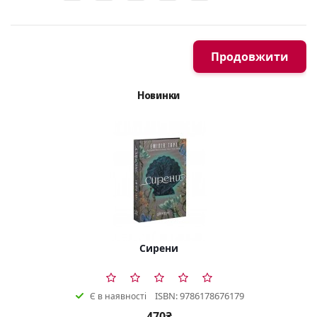
Продовжити
Новинки
Сирени
ISBN: 9786178676179
Є в наявності
470₴