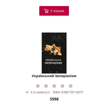
У кошик
Український Імперіалізм
ISBN: 9786178114077
Є в наявності
599₴