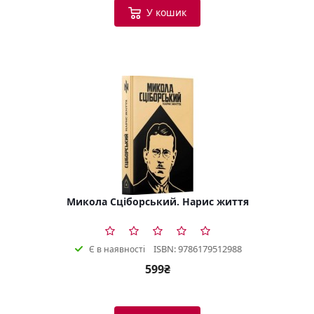
У кошик
Микола Сціборський. Нарис життя
ISBN: 9786179512988
Є в наявності
599₴