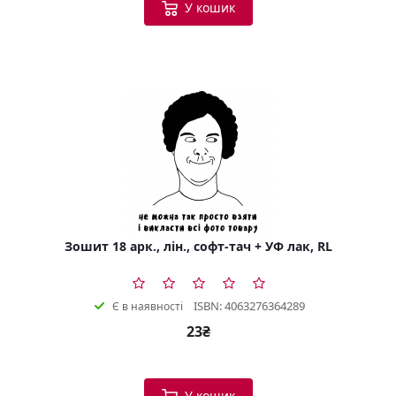
У кошик
Зошит 18 арк., лін., софт-тач + УФ лак, RL
ISBN: 4063276364289
Є в наявності
23₴
У кошик