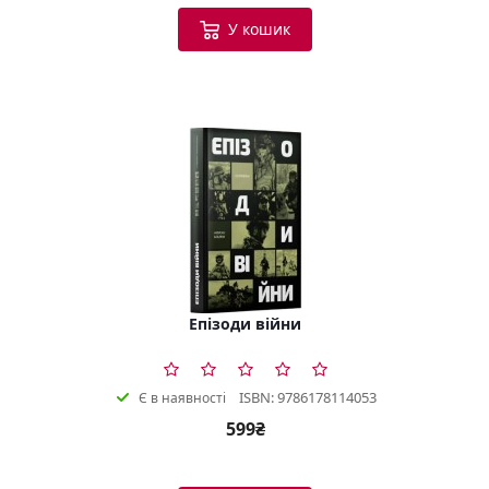
У кошик
Епізоди війни
ISBN: 9786178114053
Є в наявності
599₴