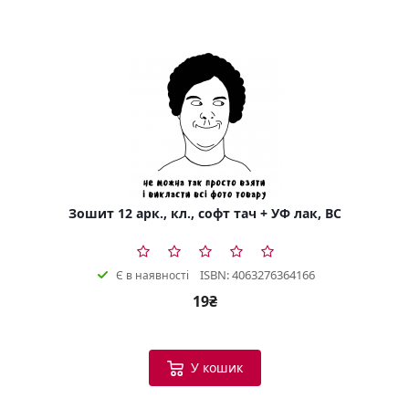
Зошит 12 арк., кл., софт тач + УФ лак, BC
ISBN: 4063276364166
Є в наявності
19₴
У кошик