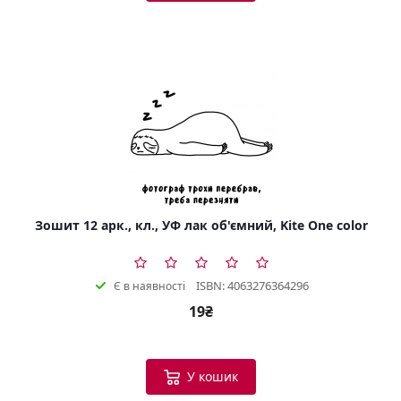
Зошит 12 арк., кл., УФ лак об'ємний, Kite One color
ISBN: 4063276364296
Є в наявності
19₴
У кошик