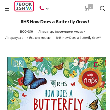
Пошук
0
RHS How Does a Butterfly Grow?
BOOKISH
-
Література іноземними мовами
-
Література англійською мовою
-
RHS How Does a Butterfly Grow?
-