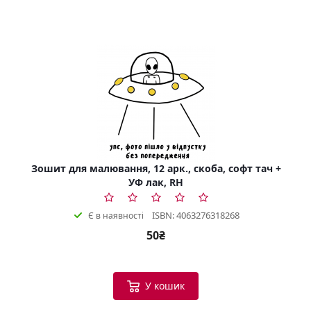
Зошит для малювання, 12 арк., скоба, софт тач +
УФ лак, RH
ISBN: 4063276318268
Є в наявності
50₴
У кошик