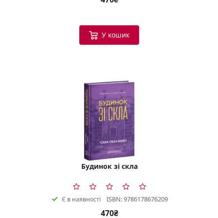
У кошик
Будинок зі скла
ISBN: 9786178676209
Є в наявності
470₴