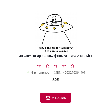
Зошит 48 арк., кл., фольга + УФ лак, Kite
ISBN: 4063276364401
Є в наявності
50₴
У кошик