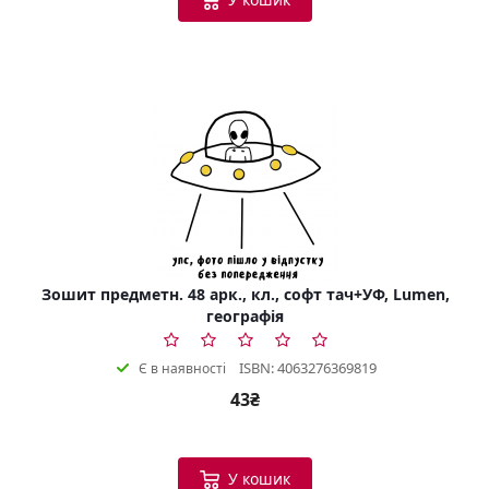
Зошит предметн. 48 арк., кл., софт тач+УФ, Lumen,
географія
ISBN: 4063276369819
Є в наявності
43₴
У кошик