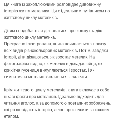
Ця книга із захоплюючими розповідає дивовижну
історію життя метелика. Ця є ідеальним путівником по
життєвому циклу метеликів.
Дітям сподобається дізнаватися про кожну стадію
життєвого циклу метелика.
Прекрасно ілюстрована, книга починається з показу
всіх видів різнокольорових метеликів. Потім, завдяки
історії, діти дізнаються, як зростає метелик. На
фотографіях видно, як метелик відкладає яйця, як
крихітна гусениця вилуплюється і зростає, і як
симпатична метелик з'являється з лялечки.
Крім життєвого циклу метеликів, книга включає в себе
цікаві факти про метеликів. Ідеально підходить для
читання вголос, а за допомогою поетапних зображень,
які розповідають історію, легко простежити за кожним
етапом.