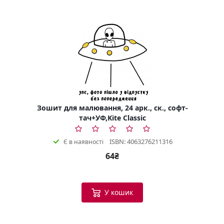
Зошит для малювання, 24 арк., ск., софт-
тач+УФ,Kite Classic
ISBN: 4063276211316
Є в наявності
64₴
У кошик