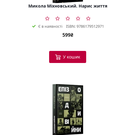
Микола Міхновський. Нарис життя
ISBN: 9786179512971
Є в наявності
599₴
У кошик