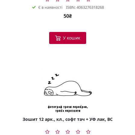
ISBN: 4063276318268
Є в наявності
50₴
У кошик
Зошит 12 арк., кл., софт тач + УФ лак, BC