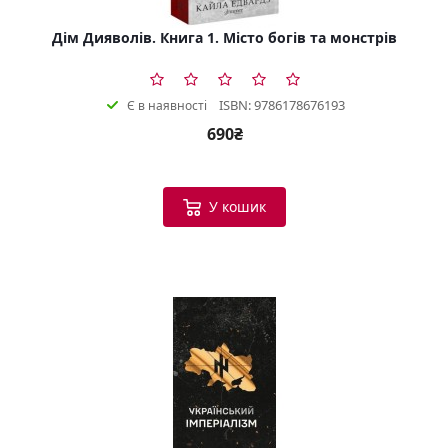
Дім Дияволів. Книга 1. Місто богів та монстрів
ISBN: 9786178676193
Є в наявності
690₴
У кошик