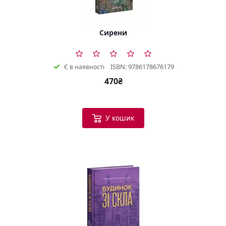
Сирени
ISBN: 9786178676179
Є в наявності
470₴
У кошик