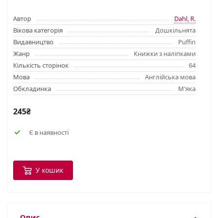
Автор
Dahl, R.
Вікова категорія
Дошкільнята
Видавництво
Puffin
Жанр
Книжки з наліпками
Кількість сторінок
64
Мова
Англійська мова
Обкладинка
М'яка
245₴
Є в наявності
У кошик
Опис