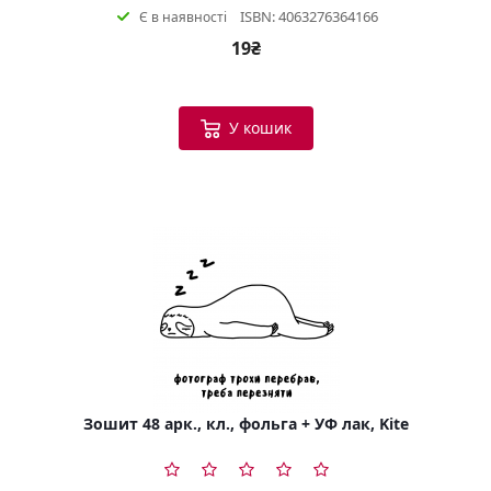
ISBN: 4063276364166
Є в наявності
19₴
У кошик
Зошит 48 арк., кл., фольга + УФ лак, Kite