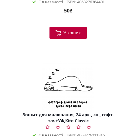
ISBN: 4063276364401
Є в наявності
50₴
У кошик
Зошит для малювання, 24 арк., ск., софт-
тач+УФ,Kite Classic
ISBN: 4063276211316
Є в наявності