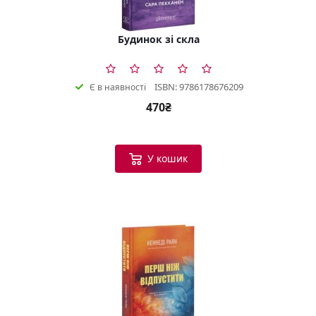
Будинок зі скла
ISBN: 9786178676209
Є в наявності
470₴
У кошик