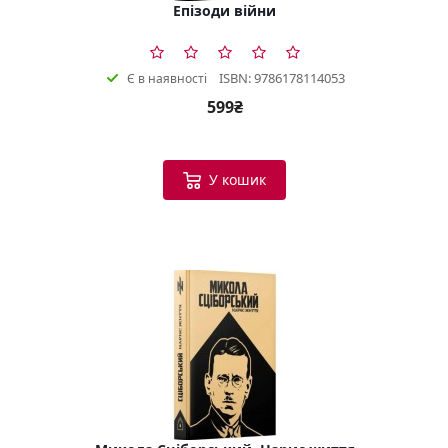
Епізоди війни
ISBN: 9786178114053
Є в наявності
599₴
У кошик