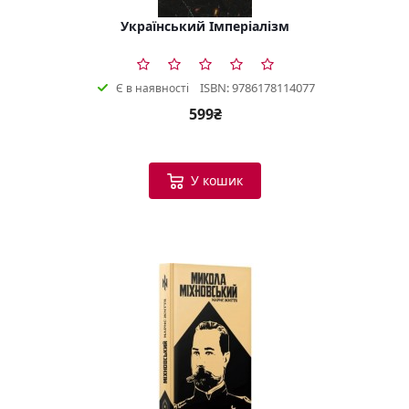
Український Імперіалізм
ISBN: 9786178114077
Є в наявності
599₴
У кошик