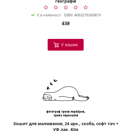
географія
ISBN: 4063276369819
Є в наявності
43₴
У кошик
Зошит для малювання, 24 арк., скоба, софт тач +
УФ лак, Kite