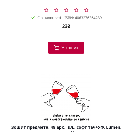
ISBN: 4063276364289
Є в наявності
23₴
У кошик
Зошит предметн. 48 арк., кл., софт тач+УФ, Lumen,