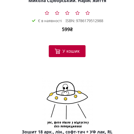
Микола Сціборський. Нарис життя
ISBN: 9786179512988
Є в наявності
599₴
У кошик
Зошит 18 арк., лін., софт-тач + УФ лак, RL