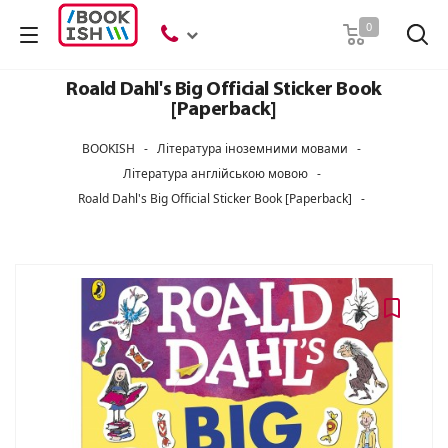
Пошук
0
Roald Dahl's Big Official Sticker Book
[Paperback]
BOOKISH
-
Література іноземними мовами
-
Література англійською мовою
-
Roald Dahl's Big Official Sticker Book [Paperback]
-