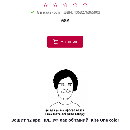
ISBN: 4063276365903
Є в наявності
68₴
У кошик
Зошит 12 арк., кл., УФ лак об'ємний, Kite One color