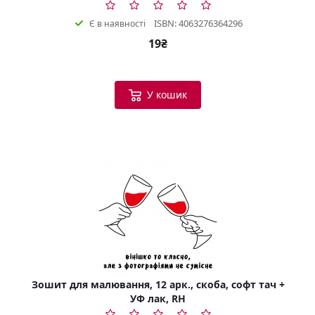
ISBN: 4063276364296
Є в наявності
19₴
У кошик
Зошит для малювання, 12 арк., скоба, софт тач +
УФ лак, RH