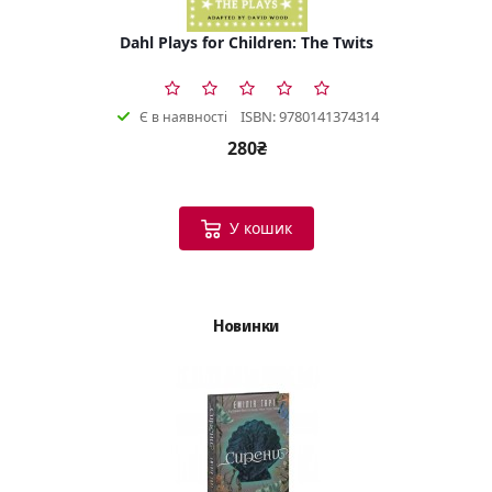
Dahl Plays for Children: The Twits
ISBN: 9780141374314
Є в наявності
280₴
У кошик
Новинки