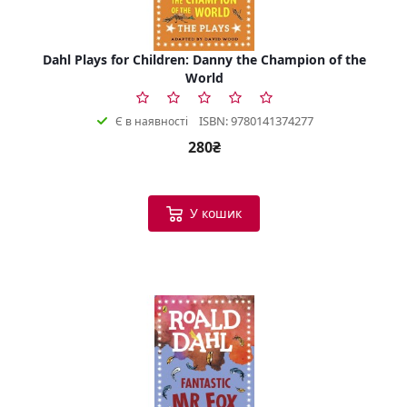
Dahl Plays for Children: Danny the Champion of the
World
ISBN: 9780141374277
Є в наявності
280₴
У кошик