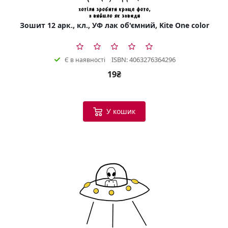
Зошит 12 арк., кл., УФ лак об'ємний, Kite One color
ISBN: 4063276364296
Є в наявності
19₴
У кошик