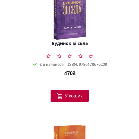
Будинок зі скла
ISBN: 9786178676209
Є в наявності
470₴
У кошик