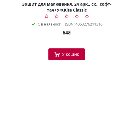
Зошит для малювання, 24 арк., ск., софт-
тач+УФ,Kite Classic
ISBN: 4063276211316
Є в наявності
64₴
У кошик