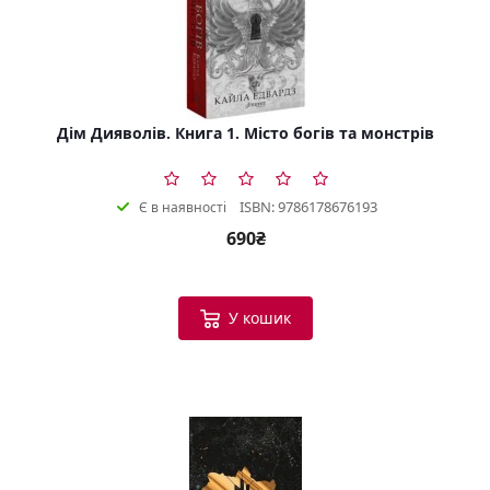
Дім Дияволів. Книга 1. Місто богів та монстрів
ISBN: 9786178676193
Є в наявності
690₴
У кошик