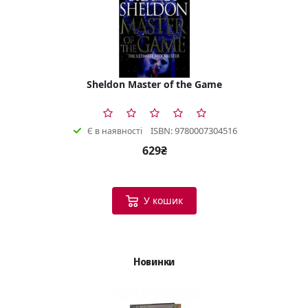
Sheldon Master of the Game
ISBN: 9780007304516
Є в наявності
629₴
У кошик
Новинки