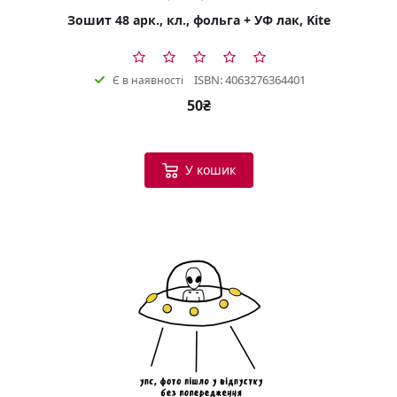
Зошит 48 арк., кл., фольга + УФ лак, Kite
ISBN: 4063276364401
Є в наявності
50₴
У кошик