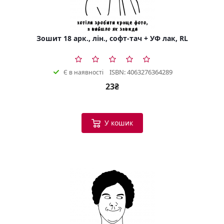
Зошит 18 арк., лін., софт-тач + УФ лак, RL
ISBN: 4063276364289
Є в наявності
23₴
У кошик