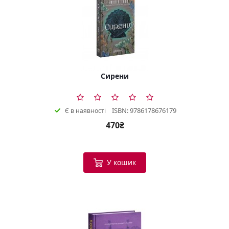
Сирени
ISBN: 9786178676179
Є в наявності
470₴
У кошик