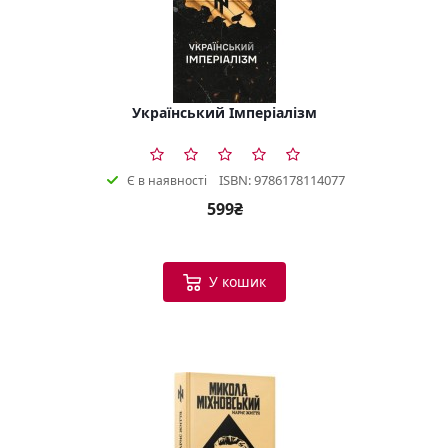
Український Імперіалізм
ISBN: 9786178114077
Є в наявності
599₴
У кошик