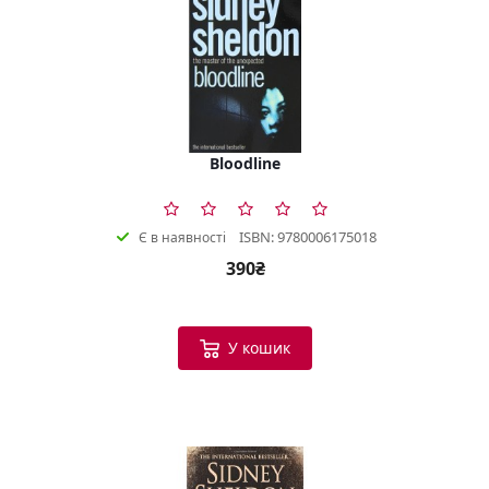
Bloodline
ISBN: 9780006175018
Є в наявності
390₴
У кошик