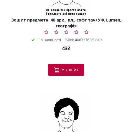
Зошит предметн. 48 арк., кл., софт тач+УФ, Lumen,
географія
ISBN: 4063276369819
Є в наявності
43₴
У кошик