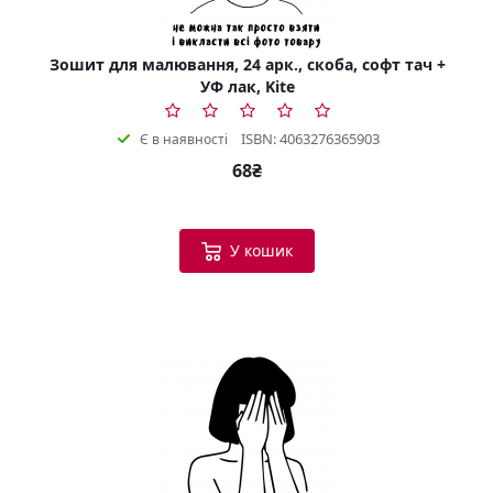
Зошит для малювання, 24 арк., скоба, софт тач +
УФ лак, Kite
ISBN: 4063276365903
Є в наявності
68₴
У кошик