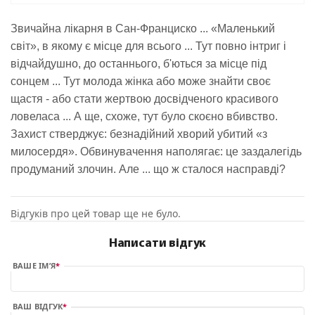
Звичайна лікарня в Сан-Франциско ... «Маленький
світ», в якому є місце для всього ... Тут повно інтриг і
відчайдушно, до останнього, б'ються за місце під
сонцем ... Тут молода жінка або може знайти своє
щастя - або стати жертвою досвідченого красивого
ловеласа ... А ще, схоже, тут було скоєно вбивство.
Захист стверджує: безнадійний хворий убитий «з
милосердя». Обвинувачення наполягає: це заздалегідь
продуманий злочин. Але ... що ж сталося насправді?
Відгуків про цей товар ще не було.
Написати відгук
ВАШЕ ІМ’Я
ВАШ ВІДГУК