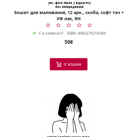
Зошит для малювання, 12 арк., скоба, софт тач +
УФ лак, RH
ISBN: 4063276318268
Є в наявності
50₴
У кошик