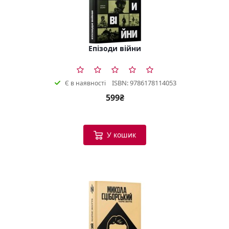
Епізоди війни
ISBN: 9786178114053
Є в наявності
599₴
У кошик