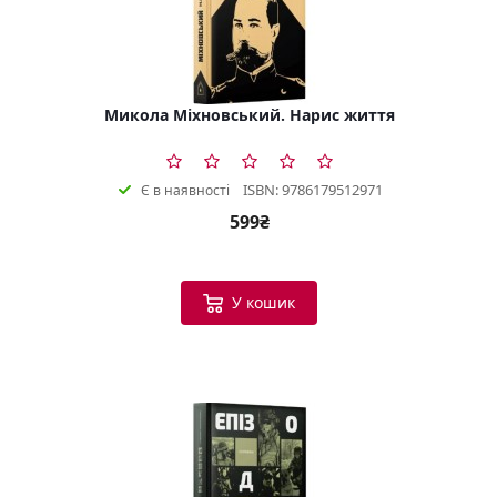
Микола Міхновський. Нарис життя
ISBN: 9786179512971
Є в наявності
599₴
У кошик