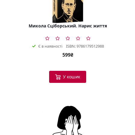
Микола Сціборський. Нарис життя
ISBN: 9786179512988
Є в наявності
599₴
У кошик