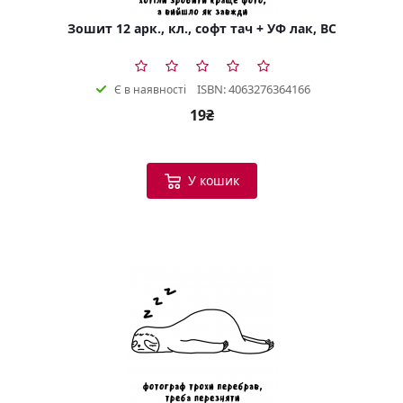
Зошит 12 арк., кл., софт тач + УФ лак, BC
ISBN: 4063276364166
Є в наявності
19₴
У кошик