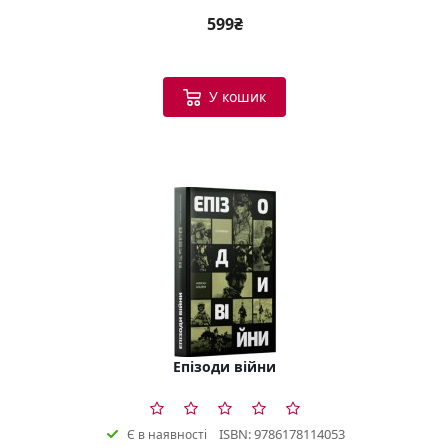
599₴
У кошик
Епізоди війни
ISBN: 9786178114053
Є в наявності