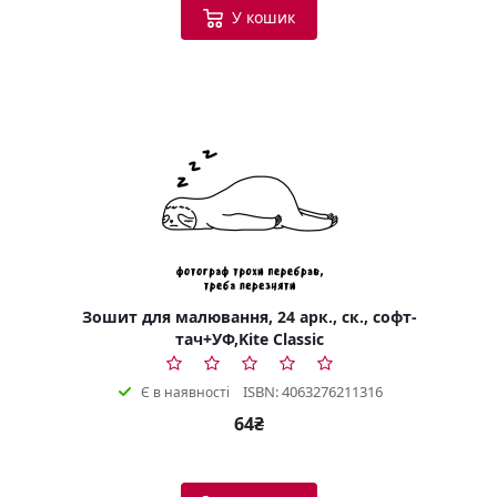
У кошик
Зошит для малювання, 24 арк., ск., софт-
тач+УФ,Kite Classic
ISBN: 4063276211316
Є в наявності
64₴