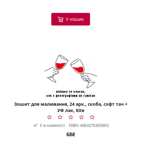
У кошик
Зошит для малювання, 24 арк., скоба, софт тач +
УФ лак, Kite
ISBN: 4063276365903
Є в наявності
68₴