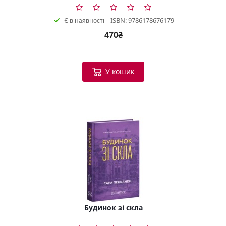
ISBN: 9786178676179
Є в наявності
470₴
У кошик
Будинок зі скла