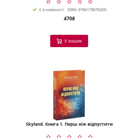
ISBN: 9786178676209
Є в наявності
470₴
У кошик
Skyland. Книга 1. Перш ніж відпустити