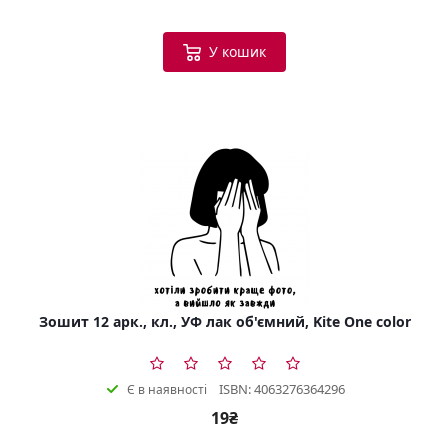
У кошик
Зошит 12 арк., кл., УФ лак об'ємний, Kite One color
ISBN: 4063276364296
Є в наявності
19₴