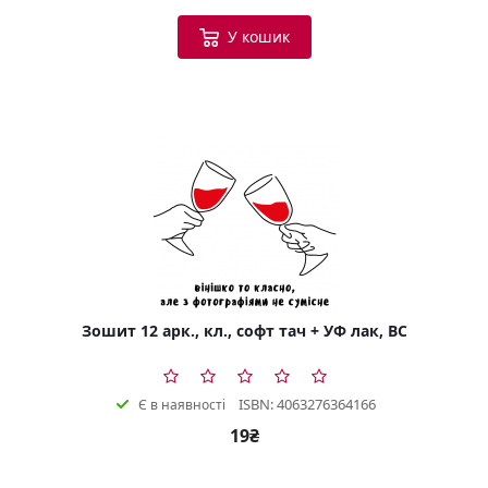
У кошик
Зошит 12 арк., кл., софт тач + УФ лак, BC
ISBN: 4063276364166
Є в наявності
19₴