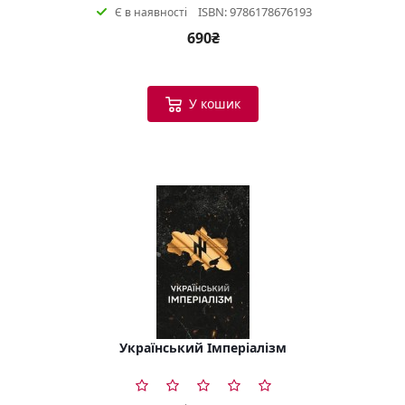
ISBN: 9786178676193
Є в наявності
690₴
У кошик
Український Імперіалізм