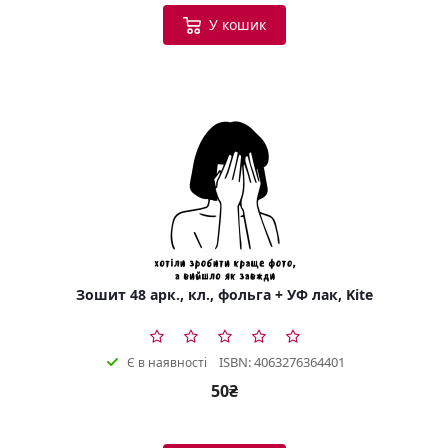
У кошик
Зошит 48 арк., кл., фольга + УФ лак, Kite
ISBN: 4063276364401
Є в наявності
50₴