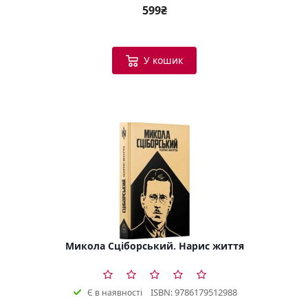
599₴
У кошик
Микола Сціборський. Нарис життя
ISBN: 9786179512988
Є в наявності