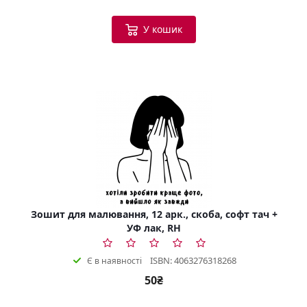
У кошик
Зошит для малювання, 12 арк., скоба, софт тач +
УФ лак, RH
ISBN: 4063276318268
Є в наявності
50₴