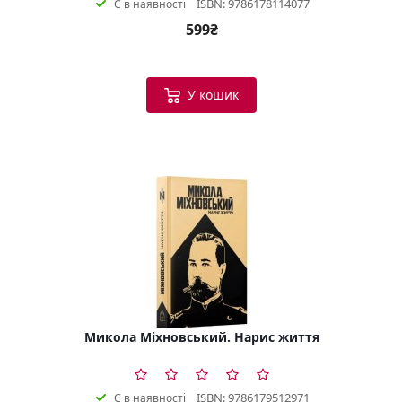
ISBN: 9786178114077
Є в наявності
599₴
У кошик
Микола Міхновський. Нарис життя
ISBN: 9786179512971
Є в наявності