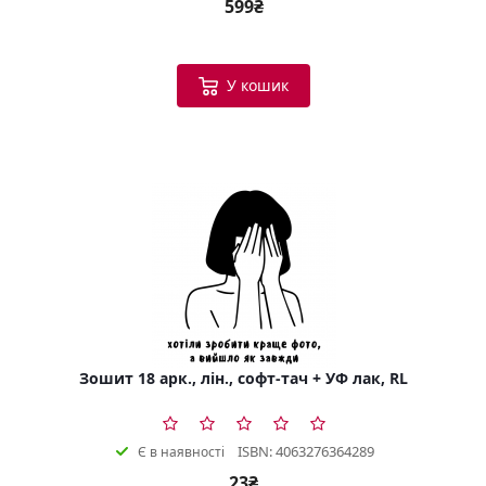
599₴
У кошик
Зошит 18 арк., лін., софт-тач + УФ лак, RL
ISBN: 4063276364289
Є в наявності
23₴