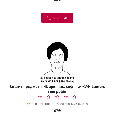
У кошик
Зошит предметн. 48 арк., кл., софт тач+УФ, Lumen,
географія
ISBN: 4063276369819
Є в наявності
43₴