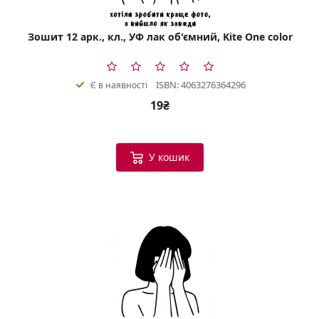
Зошит 12 арк., кл., УФ лак об'ємний, Kite One color
ISBN: 4063276364296
Є в наявності
19₴
У кошик