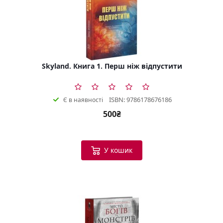
Skyland. Книга 1. Перш ніж відпустити
ISBN: 9786178676186
Є в наявності
500₴
У кошик