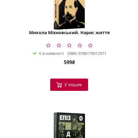
Микола Міхновський. Нарис життя
ISBN: 9786179512971
Є в наявності
599₴
У кошик