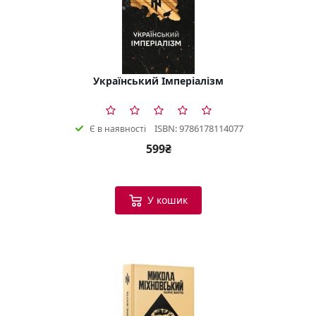
Український Імперіалізм
ISBN: 9786178114077
Є в наявності
599₴
У кошик