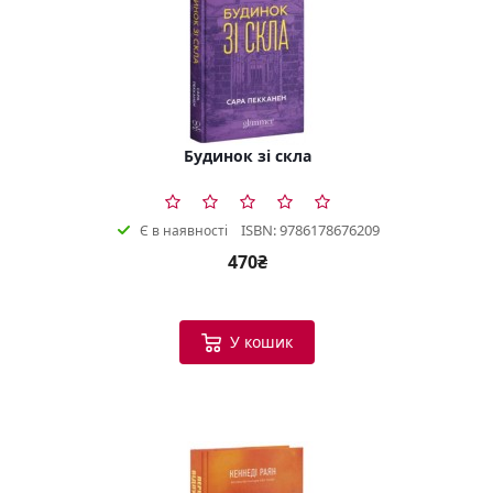
Будинок зі скла
ISBN: 9786178676209
Є в наявності
470₴
У кошик