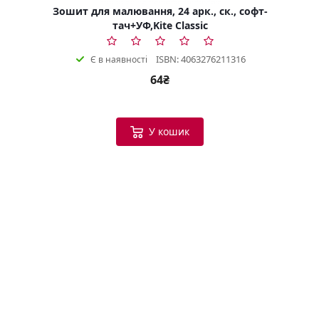
Зошит для малювання, 24 арк., ск., софт-
тач+УФ,Kite Classic
ISBN: 4063276211316
Є в наявності
64₴
У кошик