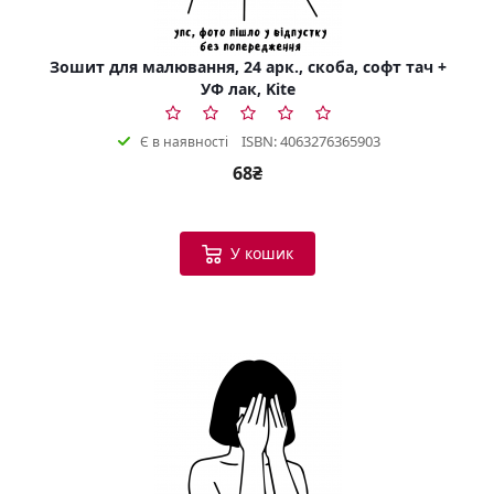
Зошит для малювання, 24 арк., скоба, софт тач +
УФ лак, Kite
ISBN: 4063276365903
Є в наявності
68₴
У кошик