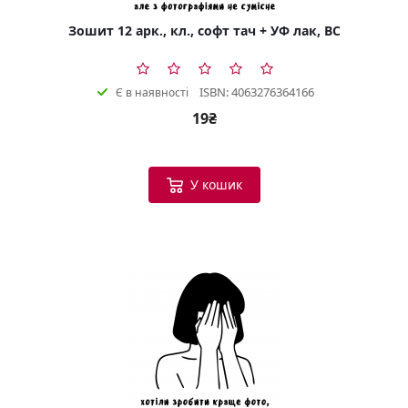
Зошит 12 арк., кл., софт тач + УФ лак, BC
ISBN: 4063276364166
Є в наявності
19₴
У кошик