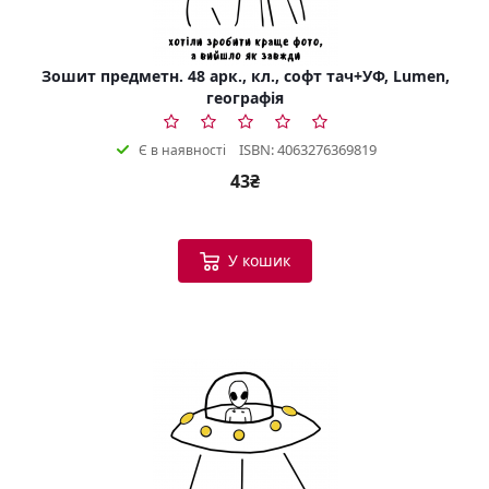
Зошит предметн. 48 арк., кл., софт тач+УФ, Lumen,
географія
ISBN: 4063276369819
Є в наявності
43₴
У кошик