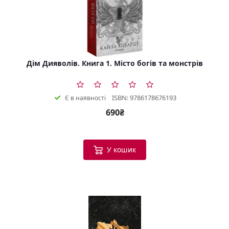
Дім Дияволів. Книга 1. Місто богів та монстрів
ISBN: 9786178676193
Є в наявності
690₴
У кошик