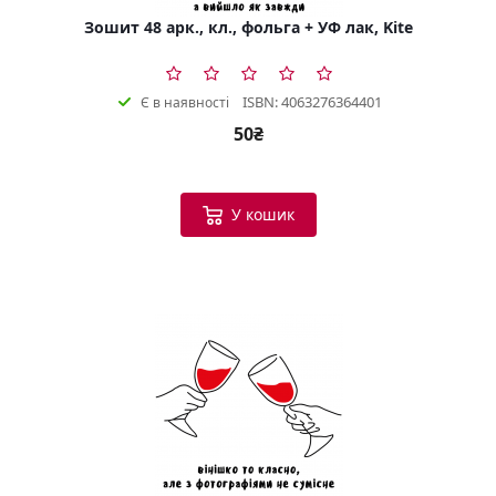
Зошит 48 арк., кл., фольга + УФ лак, Kite
ISBN: 4063276364401
Є в наявності
50₴
У кошик