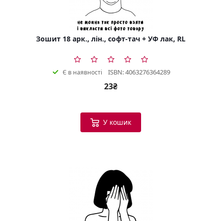
Зошит 18 арк., лін., софт-тач + УФ лак, RL
ISBN: 4063276364289
Є в наявності
23₴
У кошик