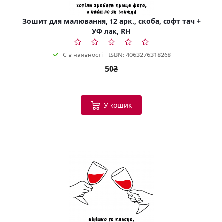
Зошит для малювання, 12 арк., скоба, софт тач +
УФ лак, RH
ISBN: 4063276318268
Є в наявності
50₴
У кошик