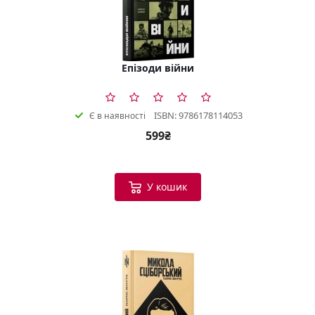
Епізоди війни
ISBN: 9786178114053
Є в наявності
599₴
У кошик