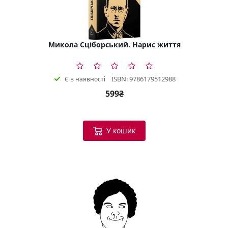
Микола Сціборський. Нарис життя
ISBN: 9786179512988
Є в наявності
599₴
У кошик