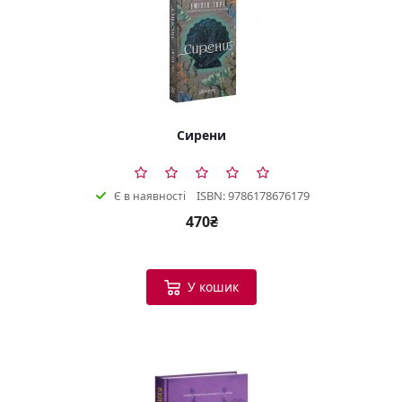
Сирени
ISBN: 9786178676179
Є в наявності
470₴
У кошик