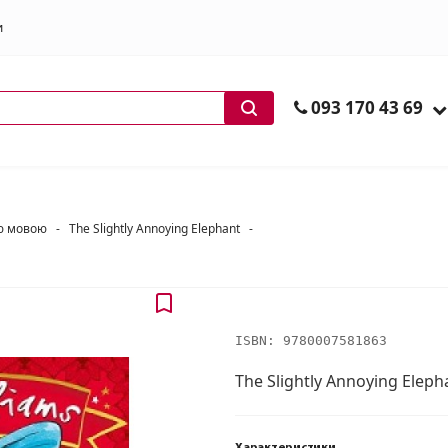
и
ів
093 170 43 69
ою мовою
-
The Slightly Annoying Elephant
-
ISBN:
9780007581863
The Slightly Annoying Eleph