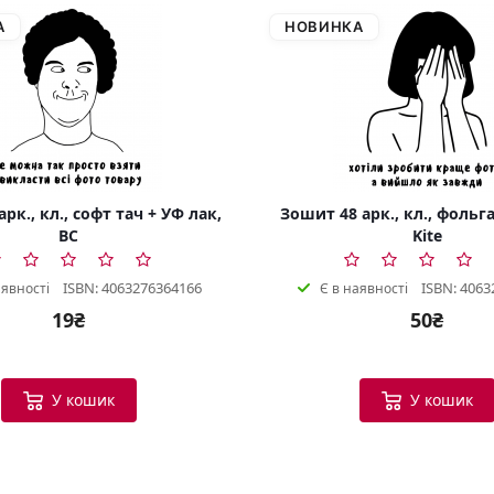
А
НОВИНКА
рк., кл., софт тач + УФ лак,
Зошит 48 арк., кл., фольга
BC
Kite
ISBN: 4063276364166
ISBN: 4063
аявності
Є в наявності
19₴
50₴
У кошик
У кошик