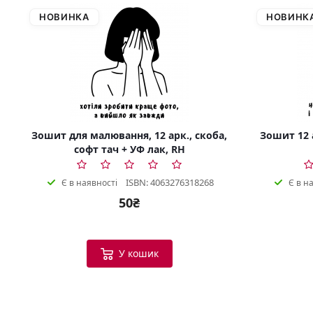
НОВИНКА
НОВИНК
Зошит для малювання, 12 арк., скоба,
Зошит 12 а
софт тач + УФ лак, RH
ISBN: 4063276318268
Є в наявності
Є в н
50₴
У кошик