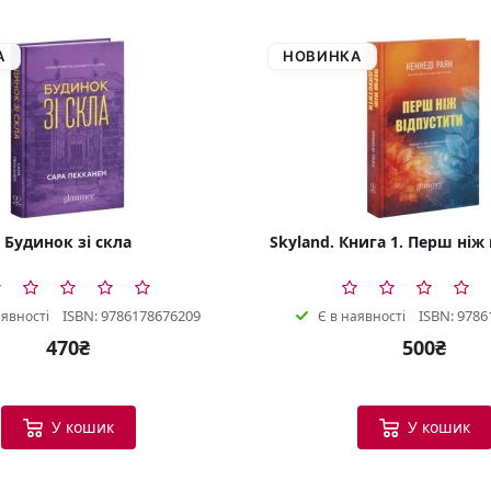
А
НОВИНКА
Будинок зі скла
Skyland. Книга 1. Перш ніж
ISBN: 9786178676209
ISBN: 9786
аявності
Є в наявності
470₴
500₴
У кошик
У кошик