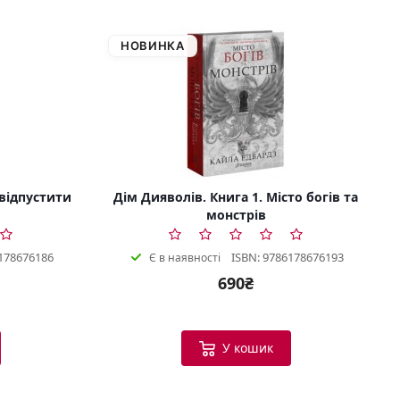
НОВИНКА
 відпустити
Дім Дияволів. Книга 1. Місто богів та
монстрів
178676186
ISBN: 9786178676193
Є в наявності
690₴
У кошик