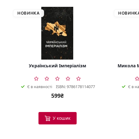
НОВИНКА
НОВИНК
Український Імперіалізм
Микола М
ISBN: 9786178114077
Є в наявності
Є в н
599₴
У кошик