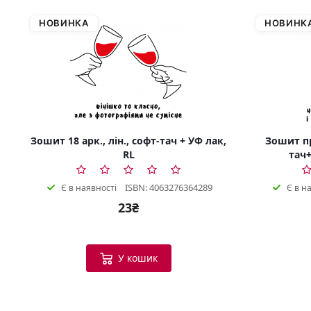
НОВИНКА
НОВИНК
Зошит 18 арк., лін., софт-тач + УФ лак,
Зошит пр
RL
тач+
ISBN: 4063276364289
Є в наявності
Є в н
23₴
У кошик