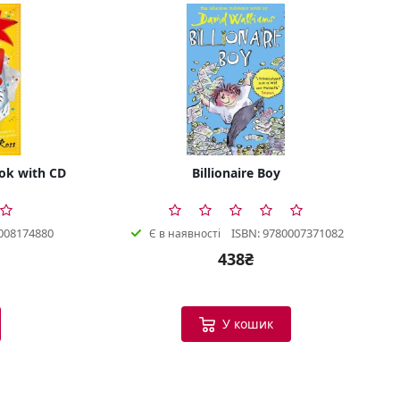
ok with CD
Billionaire Boy
008174880
ISBN: 9780007371082
Є в наявності
438₴
У кошик