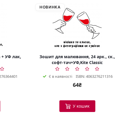
НОВИНКА
 + УФ лак,
Зошит для малювання, 24 арк., ск.,
софт-тач+УФ,Kite Classic
276364401
ISBN: 4063276211316
Є в наявності
64₴
Bookish Консультант
Готовий допомогти
У кошик
B
Вітаю! Я ваш помічник у виборі
книг.
Можу допомогти: