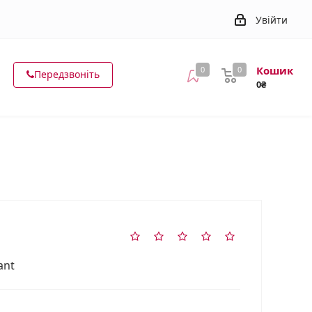
Увійти
Кошик
0
0
Передзвоніть
0₴
ant