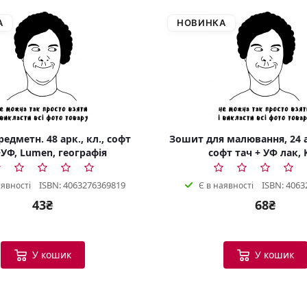
А
НОВИНКА
едметн. 48 арк., кл., софт
Зошит для малювання, 24 а
УФ, Lumen, географія
софт тач + УФ лак, 
ISBN: 4063276369819
ISBN: 4063
аявності
Є в наявності
43₴
68₴
У кошик
У кошик