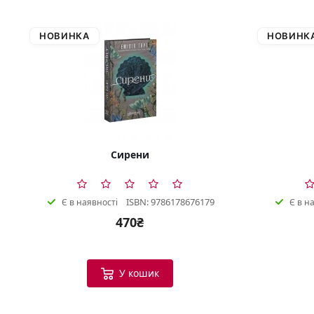
НОВИНКА
НОВИНК
Сирени
ISBN: 9786178676179
Є в наявності
Є в н
470₴
У кошик