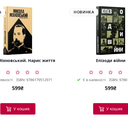
А
НОВИНКА
іхновський. Нарис життя
Епізоди війни
ISBN: 9786179512971
ISBN: 9786
аявності
Є в наявності
599₴
599₴
У кошик
У кошик