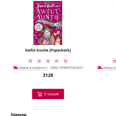
Awful Auntie [Paperback]
ISBN: 9780007453627
Немає в наявності
Немає в
312₴
У кошик
Новинки