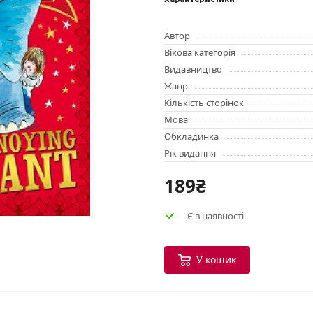
Характеристики
Автор
Вікова категорія
Видавництво
Жанр
Кількість сторінок
Мова
Обкладинка
Рік видання
189₴
Є в наявності
У кошик