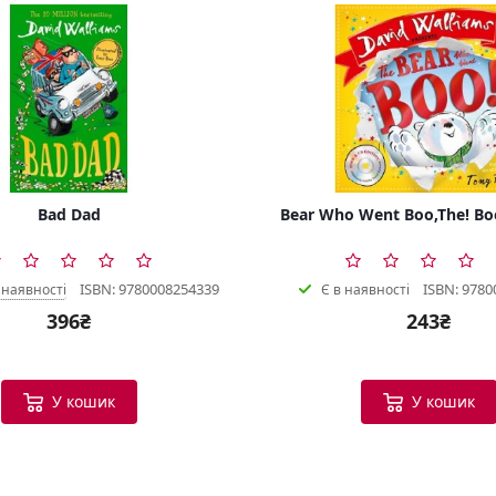
Bad Dad
Bear Who Went Boo,The! Bo
ISBN: 9780008254339
ISBN: 9780
 наявності
Є в наявності
396₴
243₴
У кошик
У кошик