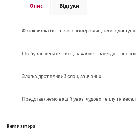
Опис
Відгуки
Фотокнижка
бестселер
номер один, тепер доступна 
Що буває велике, синє, нахабне і завжди є непр
Злегка дратівливий слон, звичайно!
Представляємо вашій увазі чудово теплу та веселу
Книги автора