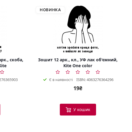
НОВИНКА
рк., скоба,
Зошит 12 арк., кл., УФ лак об'ємний,
Kite
Kite One color
276365903
ISBN: 4063276364296
Є в наявності
19₴
У кошик