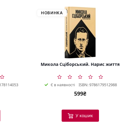
НОВИНКА
Микола Сціборський. Нарис життя
178114053
ISBN: 9786179512988
Є в наявності
599₴
У кошик