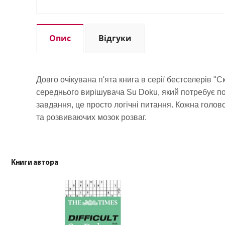
Опис
Відгуки
Довго очікувана п'ята книга в серії бестселерів "С
середнього вирішувача Su Doku, який потребує по
завдання, це просто логічні питання. Кожна голов
та розвиваючих мозок розваг.
Книги автора