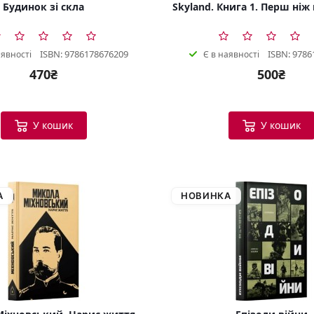
Будинок зі скла
Skyland. Книга 1. Перш ніж
ISBN: 9786178676209
ISBN: 9786
аявності
Є в наявності
470₴
500₴
У кошик
У кошик
А
НОВИНКА