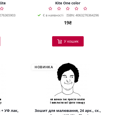
Kite
Kite One color
276365903
ISBN: 4063276364296
Є в наявності
19₴
У кошик
НОВИНКА
 + УФ лак,
Зошит для малювання, 24 арк., ск.,