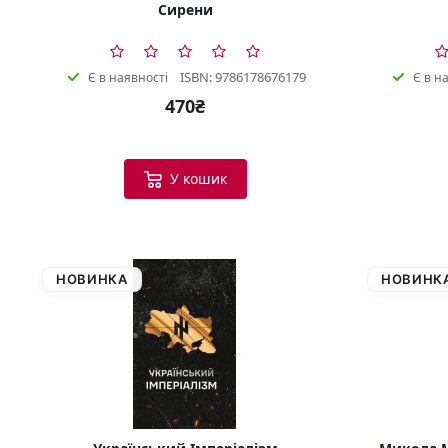
Сирени
ISBN: 9786178676179
Є в наявності
Є в н
470₴
У кошик
НОВИНКА
НОВИНК