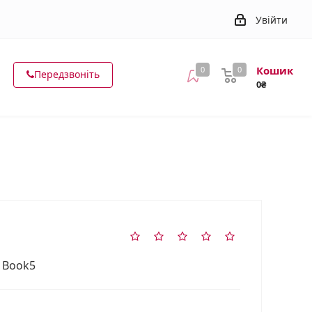
Увійти
Кошик
0
0
Передзвоніть
0₴
. Book5