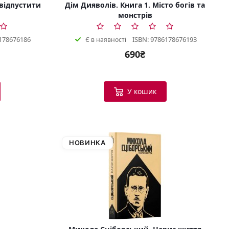
 відпустити
Дім Дияволів. Книга 1. Місто богів та
монстрів
178676186
ISBN: 9786178676193
Є в наявності
690₴
У кошик
НОВИНКА