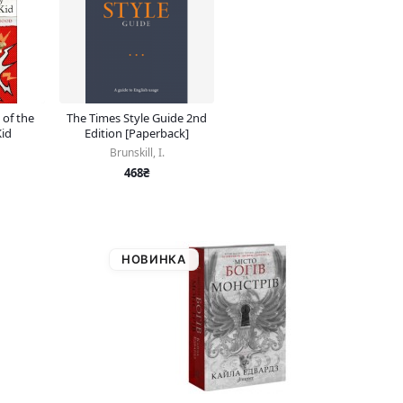
 of the
The Times Style Guide 2nd
id
Edition [Paperback]
Brunskill, I.
468₴
НОВИНКА