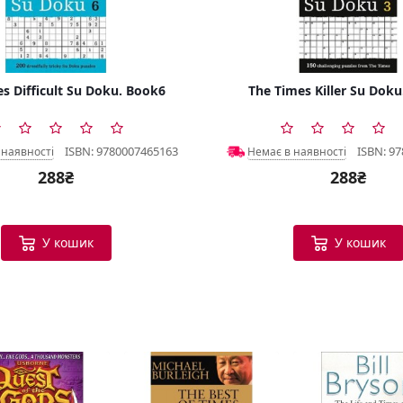
s Difficult Su Doku. Book6
The Times Killer Su Dok
ISBN: 9780007465163
ISBN: 9
 наявності
Немає в наявності
288₴
288₴
У кошик
У кошик