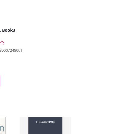
u. Book3
780007248001