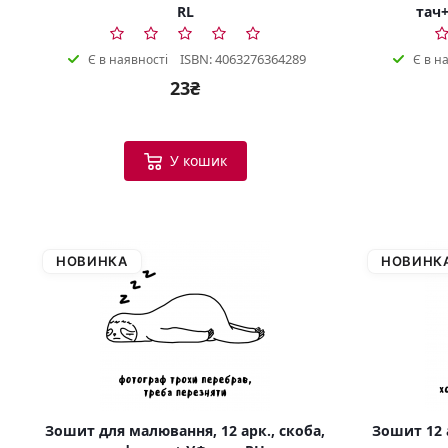
RL
тач+
ISBN: 4063276364289
Є в наявності
Є в н
23₴
У кошик
НОВИНКА
НОВИНК
Зошит для малювання, 12 арк., скоба,
Зошит 12 а