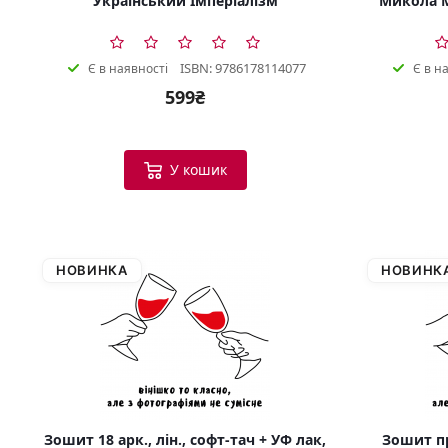
Український Імперіалізм
Микола М
ISBN: 9786178114077
Є в наявності
Є в н
599₴
У кошик
НОВИНКА
НОВИНК
Зошит 18 арк., лін., софт-тач + УФ лак,
Зошит пр