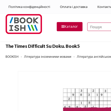
Політика конфіденційності
Оплата і доставка
Контакт
Пошук товар
Каталог
The Times Difficult Su Doku. Book5
BOOKISH
-
Література іноземними мовами
-
Література англійськ