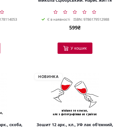
Микола Сціборський. Нарис життя
178114053
ISBN: 9786179512988
Є в наявності
599₴
У кошик
НОВИНКА
рк., скоба,
Зошит 12 арк., кл., УФ лак об'ємний,