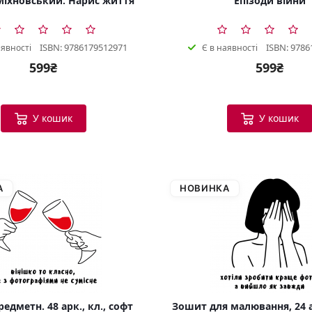
іхновський. Нарис життя
Епізоди війни
ISBN: 9786179512971
ISBN: 9786
аявності
Є в наявності
599₴
599₴
У кошик
У кошик
А
НОВИНКА
едметн. 48 арк., кл., софт
Зошит для малювання, 24 а