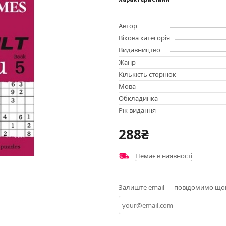
Характеристики
Автор
Вікова категорія
Видавництво
Жанр
Кількість сторінок
Мова
Обкладинка
Рік видання
288₴
Немає в наявності
Залиште email — повідомимо щойн