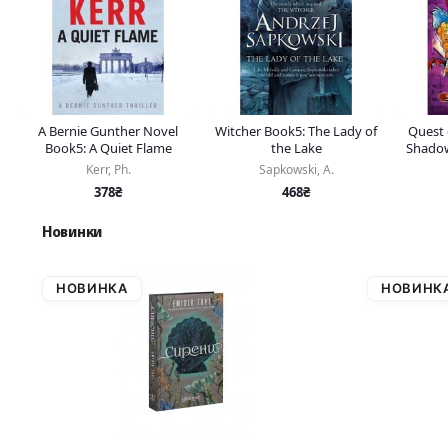
A Bernie Gunther Novel
Witcher Book5: The Lady of
Quest 
Book5: A Quiet Flame
the Lake
Shadow
Kerr, Ph.
Sapkowski, A.
378₴
468₴
Новинки
НОВИНКА
НОВИНК