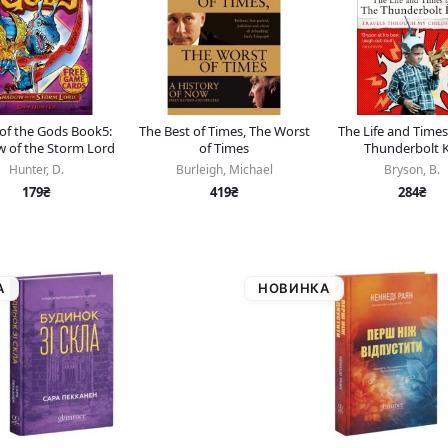
of the Gods Book5:
The Best of Times, The Worst
The Life and Times
 of the Storm Lord
of Times
Thunderbolt K
Hunter, D.
Burleigh, Michael
Bryson, B.
179₴
419₴
284₴
А
НОВИНКА