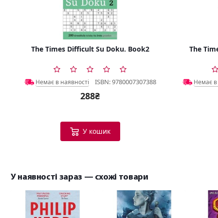
The Times Difficult Su Doku. Book2
The Time
ISBN: 9780007307388
Немає в наявності
Немає в
288₴
У кошик
У наявності зараз — схожі товари