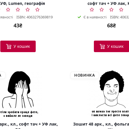
УФ, Lumen, географія
софт тач + УФ лак, 
ISBN: 4063276369819
ISBN: 4063
аявності
Є в наявності
43₴
68₴
У кошик
У кошик
А
НОВИНКА
рк., кл., софт тач + УФ лак,
Зошит 48 арк., кл., фольга