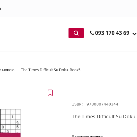
и
ів
093 170 43 69
ою мовою
-
The Times Difficult Su Doku. Book5
-
ISBN:
9780007440344
The Times Difficult Su Doku