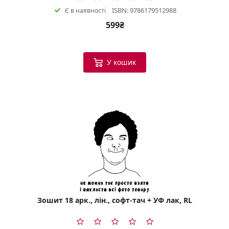
ISBN: 9786179512988
Є в наявності
599₴
У кошик
Зошит 18 арк., лін., софт-тач + УФ лак, RL