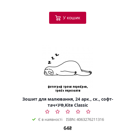
У кошик
Зошит для малювання, 24 арк., ск., софт-
тач+УФ,Kite Classic
ISBN: 4063276211316
Є в наявності
64₴