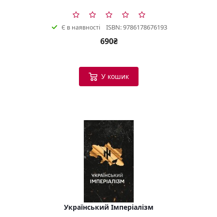
ISBN: 9786178676193
Є в наявності
690₴
У кошик
Український Імперіалізм