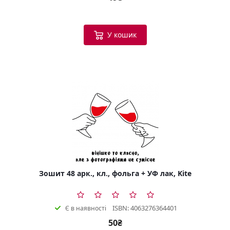
У кошик
Зошит 48 арк., кл., фольга + УФ лак, Kite
ISBN: 4063276364401
Є в наявності
50₴