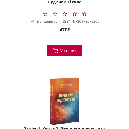
Будинок зі скла
ISBN: 9786178676209
Є в наявності
470₴
У кошик
Skyland. Книга 1. Перш ніж відпустити