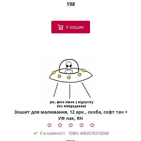
19₴
У кошик
Зошит для малювання, 12 арк., скоба, софт тач +
УФ лак, RH
ISBN: 4063276318268
Є в наявності