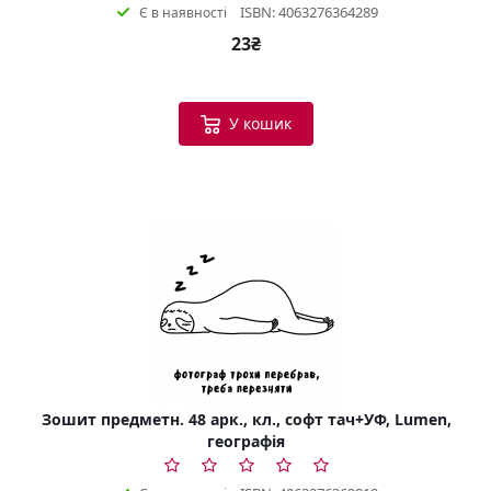
ISBN: 4063276364289
Є в наявності
23₴
У кошик
Зошит предметн. 48 арк., кл., софт тач+УФ, Lumen,
географія