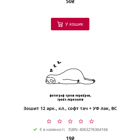
50₴
У кошик
Зошит 12 арк., кл., софт тач + УФ лак, BC
ISBN: 4063276364166
Є в наявності
19₴