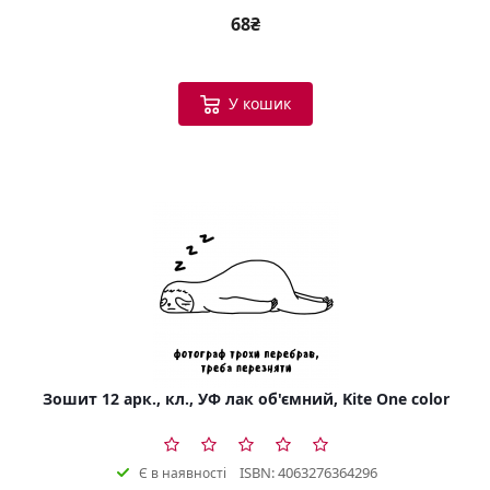
68₴
У кошик
Зошит 12 арк., кл., УФ лак об'ємний, Kite One color
ISBN: 4063276364296
Є в наявності