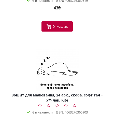
ISBN: 4063276369819
Є в наявності
43₴
У кошик
Зошит для малювання, 24 арк., скоба, софт тач +
УФ лак, Kite
ISBN: 4063276365903
Є в наявності