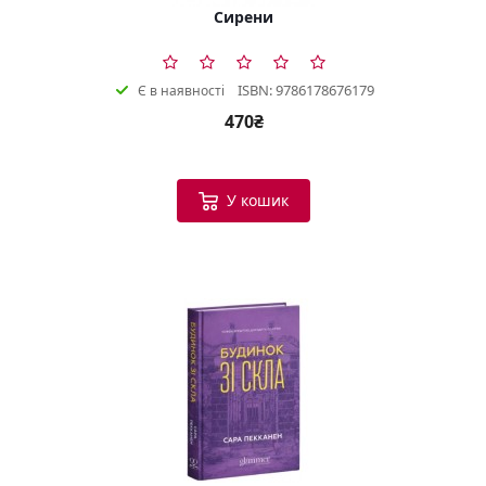
Сирени
ISBN: 9786178676179
Є в наявності
470₴
У кошик