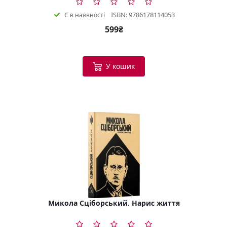
ISBN: 9786178114053
Є в наявності
599₴
У кошик
Микола Сціборський. Нарис життя