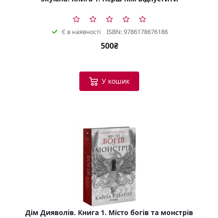
ISBN: 9786178676186
Є в наявності
500₴
У кошик
Дім Дияволів. Книга 1. Місто богів та монстрів