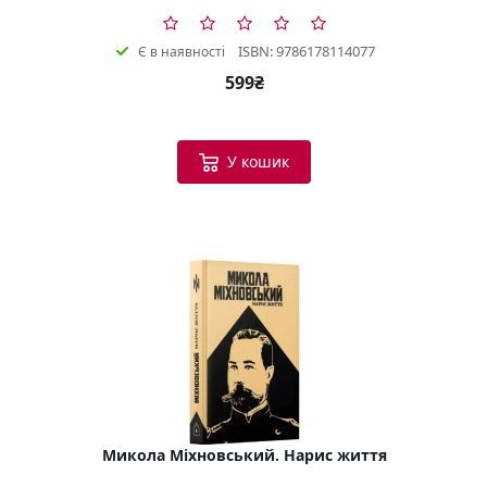
ISBN: 9786178114077
Є в наявності
599₴
У кошик
Микола Міхновський. Нарис життя