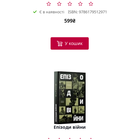
ISBN: 9786179512971
Є в наявності
599₴
У кошик
Епізоди війни