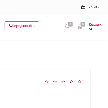
Увійти
Кошик
0
0
Передзвоніть
0₴