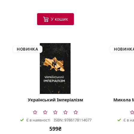
У кошик
НОВИНКА
НОВИНК
Український Імперіалізм
Микола М
ISBN: 9786178114077
Є в наявності
Є в н
599₴