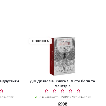
НОВИНКА
 відпустити
Дім Дияволів. Книга 1. Місто богів та
монстрів
178676186
ISBN: 9786178676193
Є в наявності
690₴