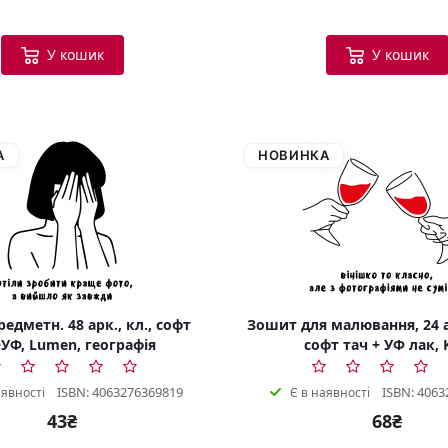
У кошик
У кошик
А
НОВИНКА
едметн. 48 арк., кл., софт
Зошит для малювання, 24 а
УФ, Lumen, географія
софт тач + УФ лак, 
ISBN: 4063276369819
ISBN: 4063
аявності
Є в наявності
43₴
68₴