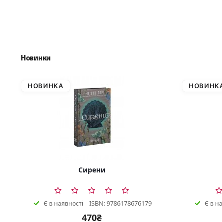
Новинки
НОВИНКА
НОВИНК
Сирени
ISBN: 9786178676179
Є в наявності
Є в н
470₴