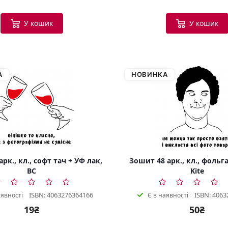
У кошик
У кошик
А
НОВИНКА
рк., кл., софт тач + УФ лак,
Зошит 48 арк., кл., фольга
BC
Kite
ISBN: 4063276364166
ISBN: 4063
аявності
Є в наявності
19₴
50₴