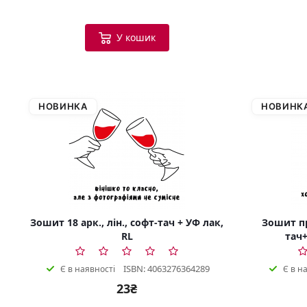
У кошик
НОВИНКА
НОВИНК
Зошит 18 арк., лін., софт-тач + УФ лак,
Зошит пр
RL
тач+
ISBN: 4063276364289
Є в наявності
Є в н
23₴