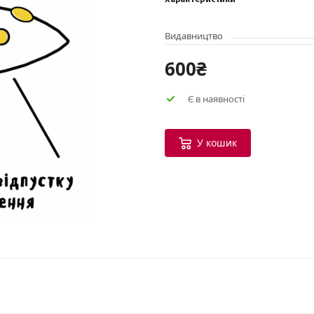
Характеристики
Видавництво
600₴
Є в наявності
У кошик