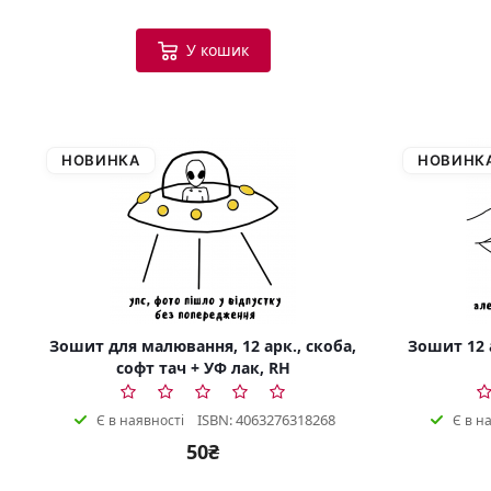
У кошик
НОВИНКА
НОВИНК
Зошит для малювання, 12 арк., скоба,
Зошит 12 а
софт тач + УФ лак, RH
ISBN: 4063276318268
Є в наявності
Є в н
50₴