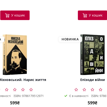
У кошик
У кошик
А
НОВИНКА
іхновський. Нарис життя
Епізоди війни
ISBN: 9786179512971
ISBN: 9786
аявності
Є в наявності
599₴
599₴