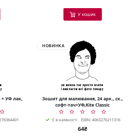
У кошик
НОВИНКА
 + УФ лак,
Зошит для малювання, 24 арк., ск.,
софт-тач+УФ,Kite Classic
276364401
ISBN: 4063276211316
Є в наявності
64₴
Bookish Консультант