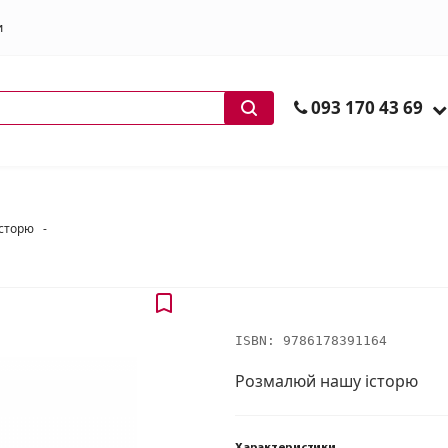
и
ів
093 170 43 69
сторю
-
ISBN:
9786178391164
Розмалюй нашу історю