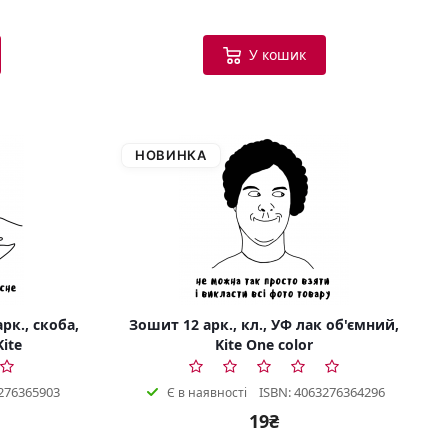
У кошик
НОВИНКА
рк., скоба,
Зошит 12 арк., кл., УФ лак об'ємний,
Kite
Kite One color
276365903
ISBN: 4063276364296
Є в наявності
19₴