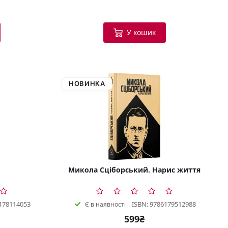
У кошик
НОВИНКА
Микола Сціборський. Нарис життя
178114053
ISBN: 9786179512988
Є в наявності
599₴