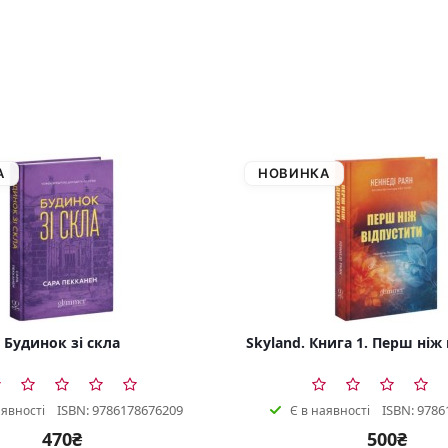
А
НОВИНКА
Будинок зі скла
Skyland. Книга 1. Перш ніж
ISBN: 9786178676209
ISBN: 9786
аявності
Є в наявності
470₴
500₴