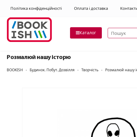
Політика конфіденційності
Оплата і доставка
Контакт
Пошук товар
Каталог
Розмалюй нашу історю
BOOKISH
-
Будинок. Побут. Дозвілля
-
Творчість
-
Розмалюй нашу і