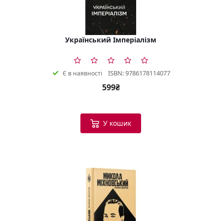
Український Імперіалізм
ISBN: 9786178114077
Є в наявності
599₴
У кошик