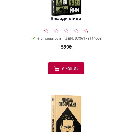
Епізоди війни
ISBN: 9786178114053
Є в наявності
599₴
У кошик