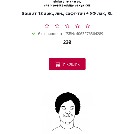
Зошит 18 арк., лін., софт-тач + УФ лак, RL
ISBN: 4063276364289
Є в наявності
23₴
У кошик