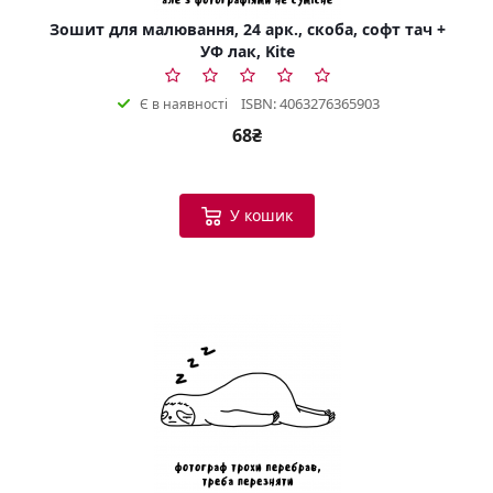
Зошит для малювання, 24 арк., скоба, софт тач +
УФ лак, Kite
ISBN: 4063276365903
Є в наявності
68₴
У кошик