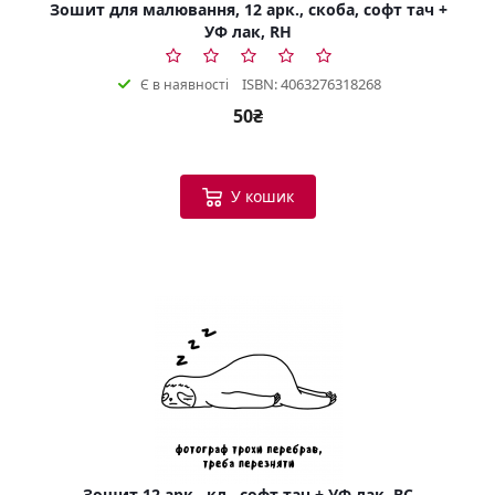
Зошит для малювання, 12 арк., скоба, софт тач +
УФ лак, RH
ISBN: 4063276318268
Є в наявності
50₴
У кошик
Зошит 12 арк., кл., софт тач + УФ лак, BC