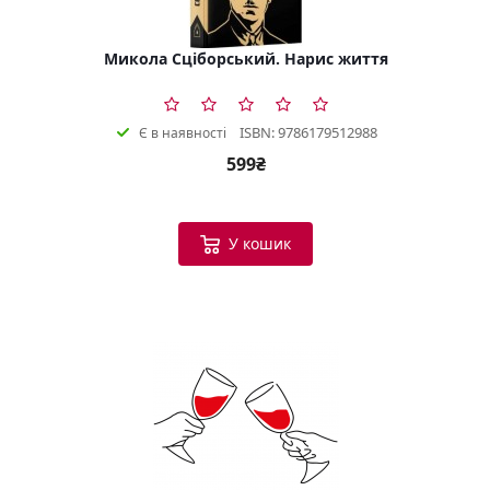
Микола Сціборський. Нарис життя
ISBN: 9786179512988
Є в наявності
599₴
У кошик