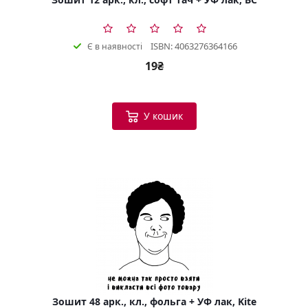
ISBN: 4063276364166
Є в наявності
19₴
У кошик
Зошит 48 арк., кл., фольга + УФ лак, Kite