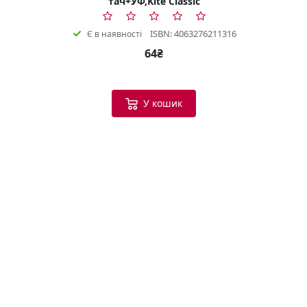
тач+УФ,Kite Classic
ISBN: 4063276211316
Є в наявності
64₴
У кошик