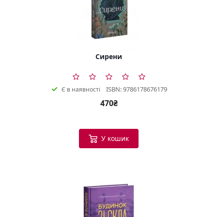
Сирени
ISBN: 9786178676179
Є в наявності
470₴
У кошик