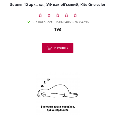
Зошит 12 арк., кл., УФ лак об'ємний, Kite One color
ISBN: 4063276364296
Є в наявності
19₴
У кошик