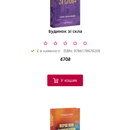
Будинок зі скла
ISBN: 9786178676209
Є в наявності
470₴
У кошик