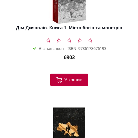
Дім Дияволів. Книга 1. Місто богів та монстрів
ISBN: 9786178676193
Є в наявності
690₴
У кошик