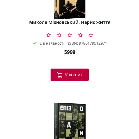
Микола Міхновський. Нарис життя
ISBN: 9786179512971
Є в наявності
599₴
У кошик