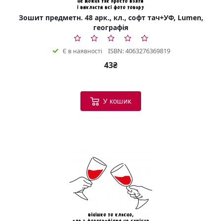
Зошит предметн. 48 арк., кл., софт тач+УФ, Lumen,
географія
ISBN: 4063276369819
Є в наявності
43₴
У кошик