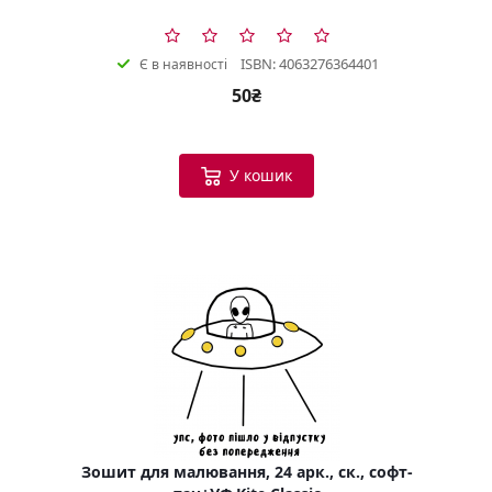
ISBN: 4063276364401
Є в наявності
50₴
У кошик
Зошит для малювання, 24 арк., ск., софт-