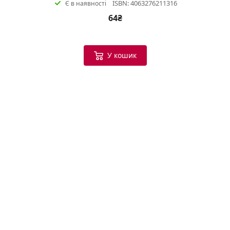
ISBN: 4063276211316
Є в наявності
64₴
У кошик