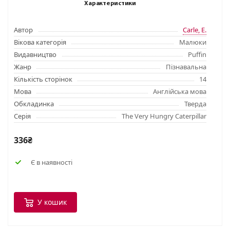
Характеристики
Автор
Carle, E.
Вікова категорія
Малюки
Видавництво
Puffin
Жанр
Пізнавальна
Кількість сторінок
14
Мова
Англійська мова
Обкладинка
Тверда
Серія
The Very Hungry Caterpillar
336₴
Є в наявності
У кошик