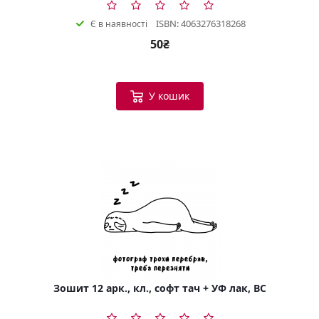
ISBN: 4063276318268
Є в наявності
50₴
У кошик
Зошит 12 арк., кл., софт тач + УФ лак, BC