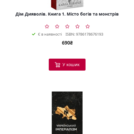
Дім Дияволів. Книга 1. Місто богів та монстрів
ISBN: 9786178676193
Є в наявності
690₴
У кошик