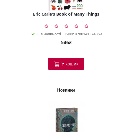
Eric Carle's Book of Many Things
ISBN: 9780141374369
Є в наявності
546₴
У кошик
Новинки