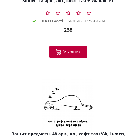
Зошит 18 арк., лін., софт-тач + УФ лак, RL
ISBN: 4063276364289
Є в наявності
23₴
У кошик
Зошит предметн. 48 арк., кл., софт тач+УФ, Lumen,