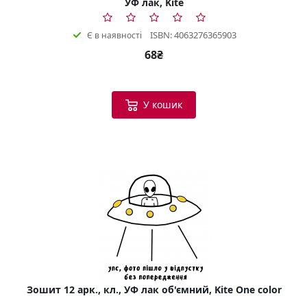
УФ лак, Kite
ISBN: 4063276365903
Є в наявності
68₴
У кошик
Зошит 12 арк., кл., УФ лак об'ємний, Kite One color