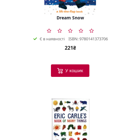
Dream Snow
ISBN: 9780141373706
Є в наявності
221₴
У кошик