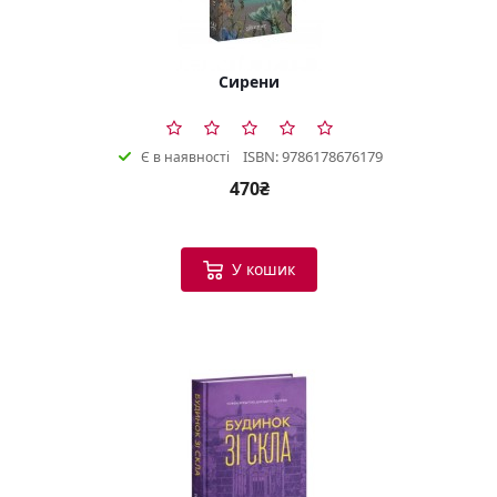
Сирени
ISBN: 9786178676179
Є в наявності
470₴
У кошик