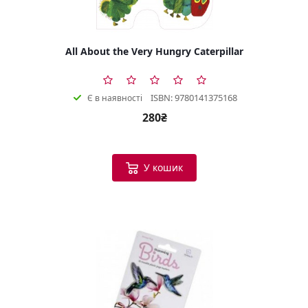
All About the Very Hungry Caterpillar
ISBN: 9780141375168
Є в наявності
280₴
У кошик