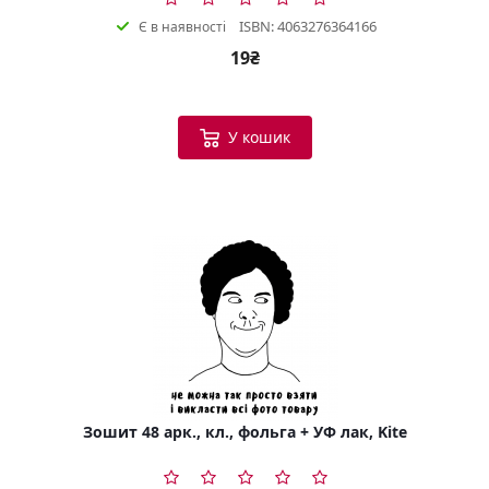
ISBN: 4063276364166
Є в наявності
19₴
У кошик
Зошит 48 арк., кл., фольга + УФ лак, Kite