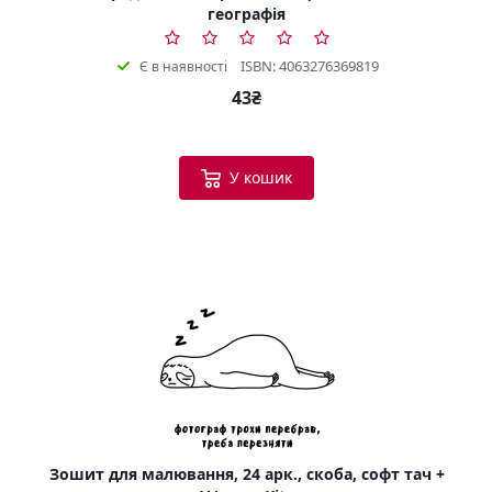
географія
ISBN: 4063276369819
Є в наявності
43₴
У кошик
Зошит для малювання, 24 арк., скоба, софт тач +