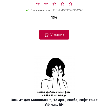
ISBN: 4063276364296
Є в наявності
19₴
У кошик
Зошит для малювання, 12 арк., скоба, софт тач +
УФ лак, RH