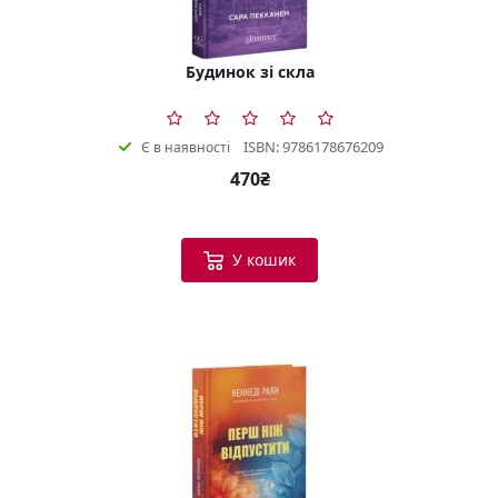
Будинок зі скла
ISBN: 9786178676209
Є в наявності
470₴
У кошик