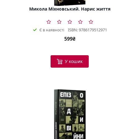
Микола Міхновський. Нарис життя
ISBN: 9786179512971
Є в наявності
599₴
У кошик