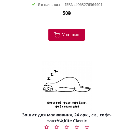
ISBN: 4063276364401
Є в наявності
50₴
У кошик
Зошит для малювання, 24 арк., ск., софт-
тач+УФ,Kite Classic