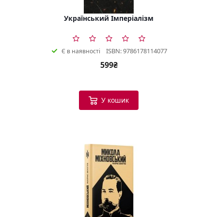
Український Імперіалізм
ISBN: 9786178114077
Є в наявності
599₴
У кошик