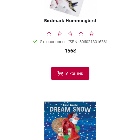
Birdmark Hummingbird
ISBN: 5060213016361
Є в наявності
156₴
У кошик