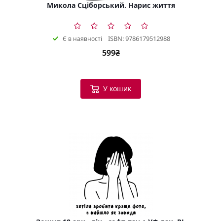
Микола Сціборський. Нарис життя
ISBN: 9786179512988
Є в наявності
599₴
У кошик