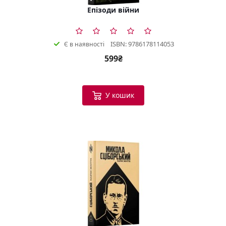
Епізоди війни
ISBN: 9786178114053
Є в наявності
599₴
У кошик