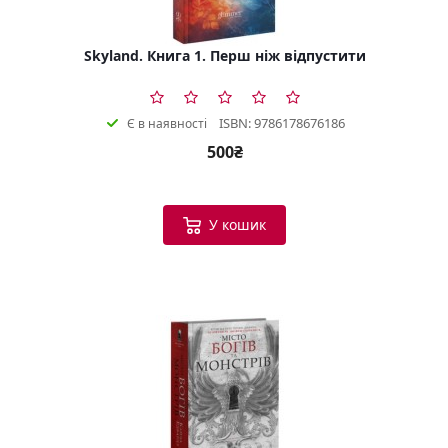
Skyland. Книга 1. Перш ніж відпустити
ISBN: 9786178676186
Є в наявності
500₴
У кошик