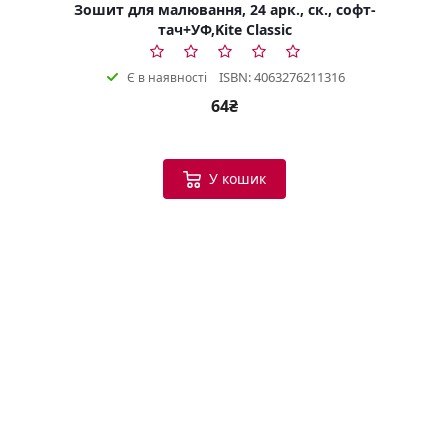
Зошит для малювання, 24 арк., ск., софт-
тач+УФ,Kite Classic
ISBN: 4063276211316
Є в наявності
64₴
У кошик