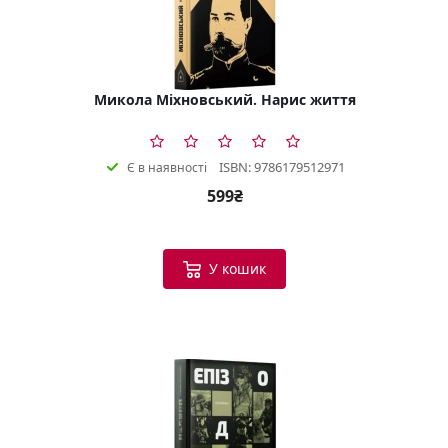
Микола Міхновський. Нарис життя
ISBN: 9786179512971
Є в наявності
599₴
У кошик