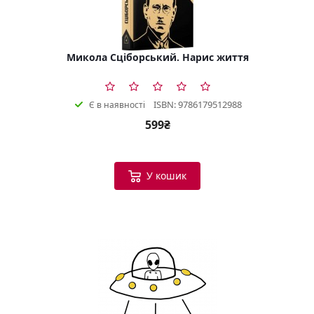
Микола Сціборський. Нарис життя
ISBN: 9786179512988
Є в наявності
599₴
У кошик