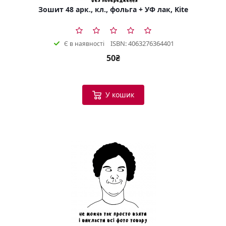
Зошит 48 арк., кл., фольга + УФ лак, Kite
ISBN: 4063276364401
Є в наявності
50₴
У кошик