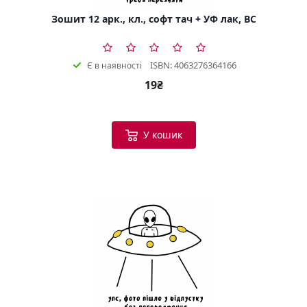
Зошит 12 арк., кл., софт тач + УФ лак, BC
ISBN: 4063276364166
Є в наявності
19₴
У кошик