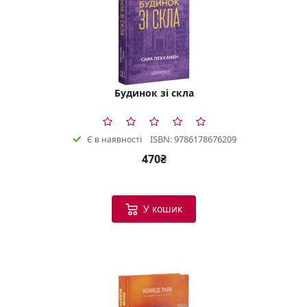
Будинок зі скла
ISBN: 9786178676209
Є в наявності
470₴
У кошик