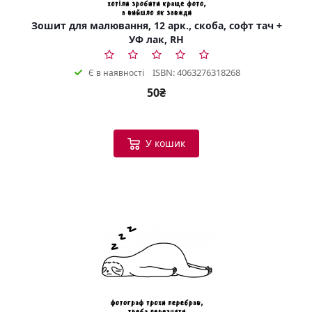
Зошит для малювання, 12 арк., скоба, софт тач +
УФ лак, RH
ISBN: 4063276318268
Є в наявності
50₴
У кошик