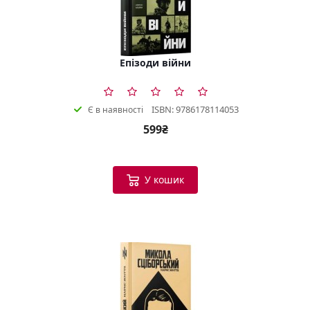
Епізоди війни
ISBN: 9786178114053
Є в наявності
599₴
У кошик