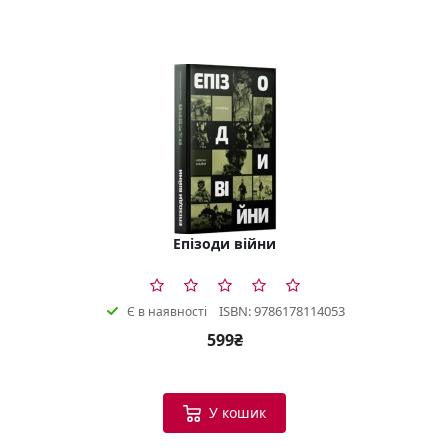
Епізоди війни
ISBN: 9786178114053
Є в наявності
599₴
У кошик