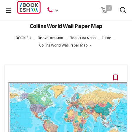
Пошук
0
Collins World Wall Paper Map
BOOKISH
-
Вивчення мов
-
Польська мова
-
Інше
-
Collins World Wall Paper Map
-