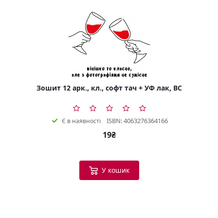
Зошит 12 арк., кл., софт тач + УФ лак, BC
ISBN: 4063276364166
Є в наявності
19₴
У кошик