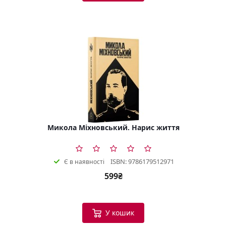
Микола Міхновський. Нарис життя
ISBN: 9786179512971
Є в наявності
599₴
У кошик