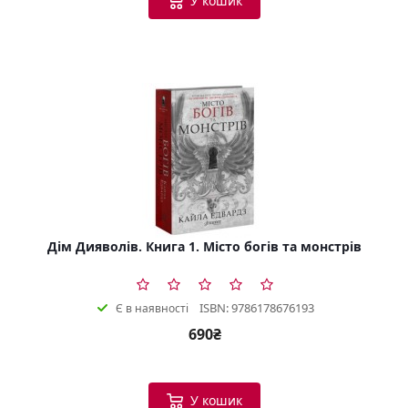
У кошик
Дім Дияволів. Книга 1. Місто богів та монстрів
ISBN: 9786178676193
Є в наявності
690₴
У кошик