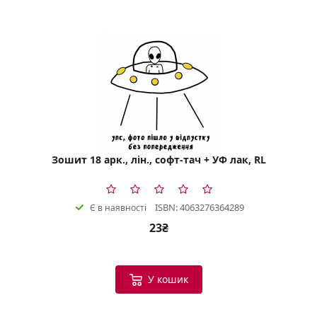
Зошит 18 арк., лін., софт-тач + УФ лак, RL
ISBN: 4063276364289
Є в наявності
23₴
У кошик