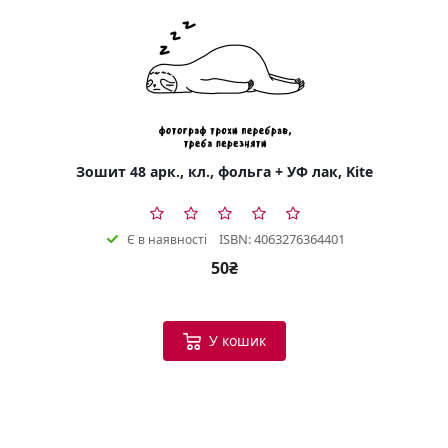
Зошит 48 арк., кл., фольга + УФ лак, Kite
ISBN: 4063276364401
Є в наявності
50₴
У кошик