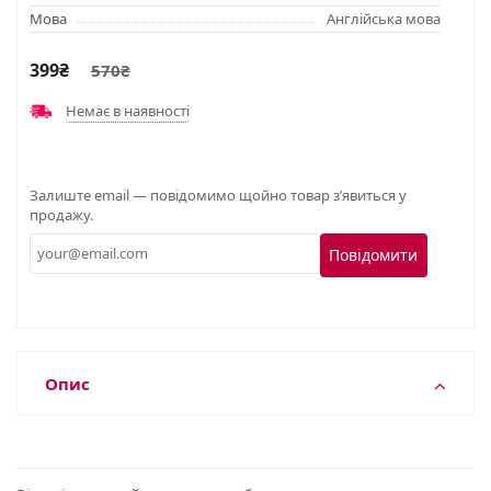
Мова
Англійська мова
399₴
570₴
Немає в наявності
Залиште email — повідомимо щойно товар з’явиться у
продажу.
Повідомити
Опис