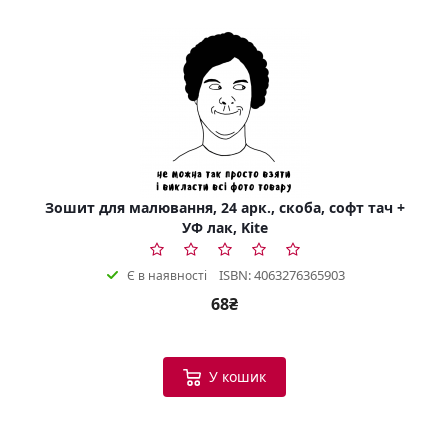
Зошит для малювання, 24 арк., скоба, софт тач +
УФ лак, Kite
ISBN: 4063276365903
Є в наявності
68₴
У кошик