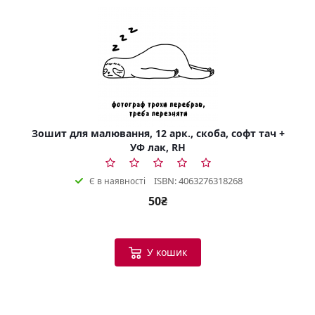
Зошит для малювання, 12 арк., скоба, софт тач +
УФ лак, RH
ISBN: 4063276318268
Є в наявності
50₴
У кошик