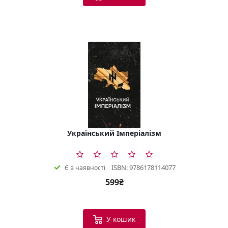
Український Імперіалізм
ISBN: 9786178114077
Є в наявності
599₴
У кошик