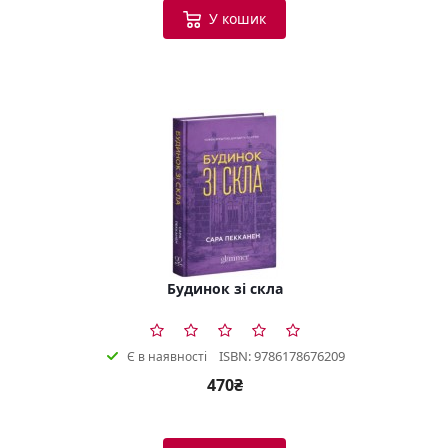
У кошик
Будинок зі скла
ISBN: 9786178676209
Є в наявності
470₴