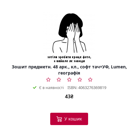
Зошит предметн. 48 арк., кл., софт тач+УФ, Lumen,
географія
ISBN: 4063276369819
Є в наявності
43₴
У кошик