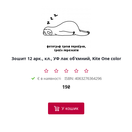
Зошит 12 арк., кл., УФ лак об'ємний, Kite One color
ISBN: 4063276364296
Є в наявності
19₴
У кошик