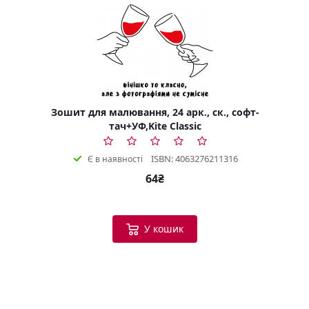
Зошит для малювання, 24 арк., ск., софт-
тач+УФ,Kite Classic
ISBN: 4063276211316
Є в наявності
64₴
У кошик