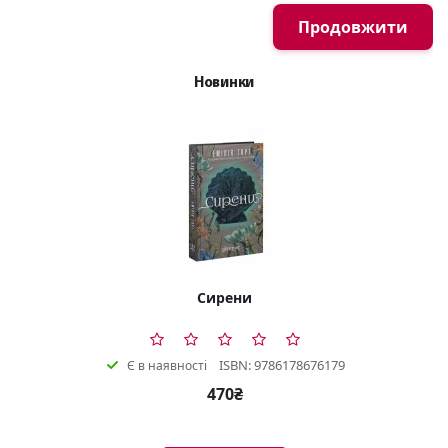
Продовжити
Новинки
Сирени
ISBN: 9786178676179
Є в наявності
470₴