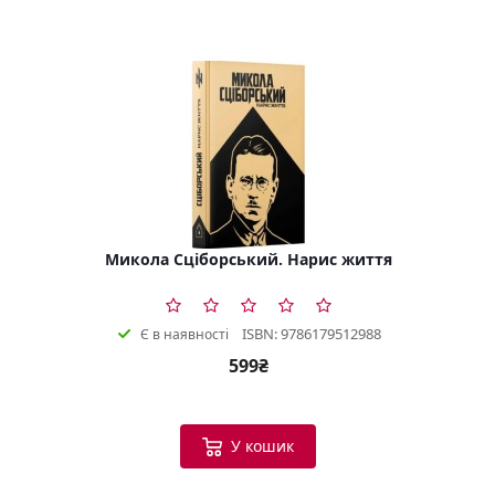
Микола Сціборський. Нарис життя
ISBN: 9786179512988
Є в наявності
599₴
У кошик