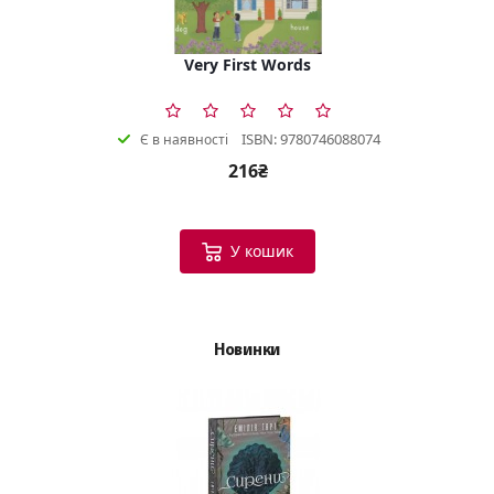
Very First Words
ISBN: 9780746088074
Є в наявності
216₴
У кошик
Новинки