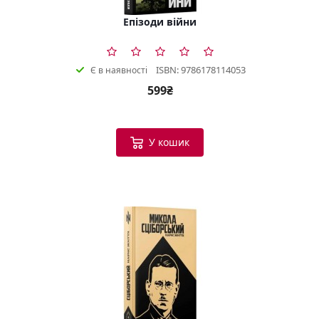
Епізоди війни
ISBN: 9786178114053
Є в наявності
599₴
У кошик