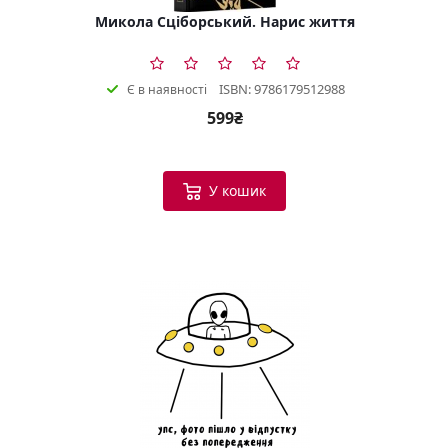
Микола Сціборський. Нарис життя
ISBN: 9786179512988
Є в наявності
599₴
У кошик