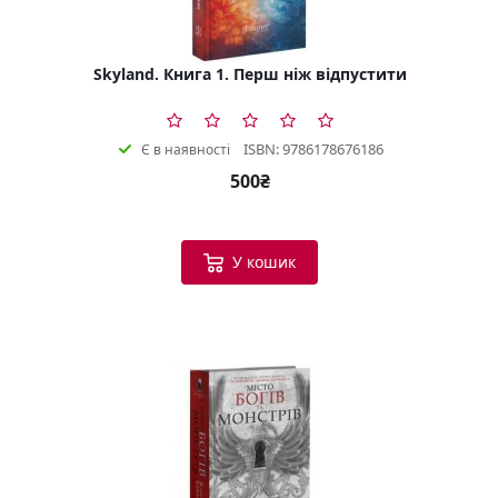
Skyland. Книга 1. Перш ніж відпустити
ISBN: 9786178676186
Є в наявності
500₴
У кошик