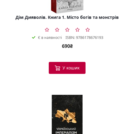
Дім Дияволів. Книга 1. Місто богів та монстрів
ISBN: 9786178676193
Є в наявності
690₴
У кошик