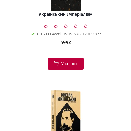
Український Імперіалізм
ISBN: 9786178114077
Є в наявності
599₴
У кошик