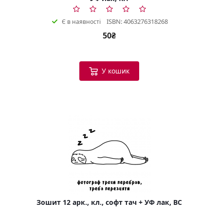
ISBN: 4063276318268
Є в наявності
50₴
У кошик
Зошит 12 арк., кл., софт тач + УФ лак, BC