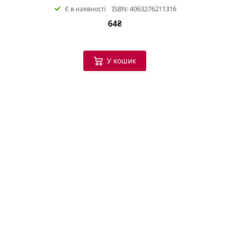
ISBN: 4063276211316
Є в наявності
64₴
У кошик