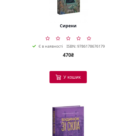
Сирени
ISBN: 9786178676179
Є в наявності
470₴
У кошик