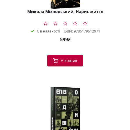
Микола Міхновський. Нарис життя
ISBN: 9786179512971
Є в наявності
599₴
У кошик