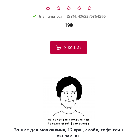
ISBN: 4063276364296
Є в наявності
19₴
У кошик
Зошит для малювання, 12 арк., скоба, софт тач +
УФ лак, RH