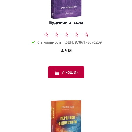
Будинок зі скла
ISBN: 9786178676209
Є в наявності
470₴
У кошик