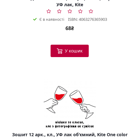
УФ лак, Kite
ISBN: 4063276365903
Є в наявності
68₴
У кошик
Зошит 12 арк., кл., УФ лак об'ємний, Kite One color