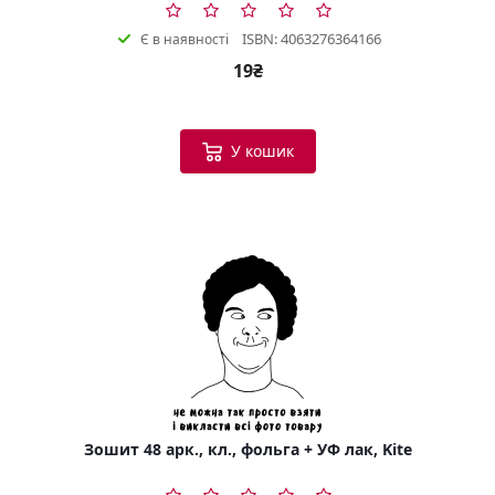
ISBN: 4063276364166
Є в наявності
19₴
У кошик
Зошит 48 арк., кл., фольга + УФ лак, Kite