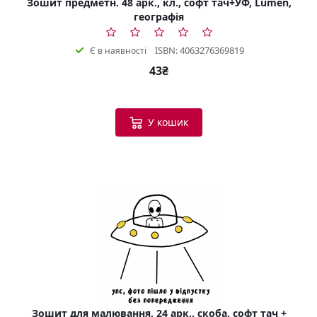
Зошит предметн. 48 арк., кл., софт тач+УФ, Lumen,
географія
ISBN: 4063276369819
Є в наявності
43₴
У кошик
Зошит для малювання, 24 арк., скоба, софт тач +