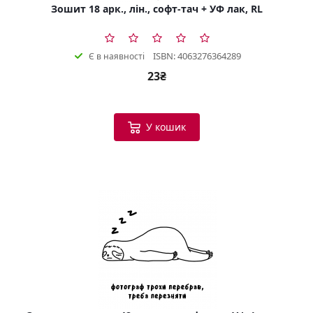
Зошит 18 арк., лін., софт-тач + УФ лак, RL
ISBN: 4063276364289
Є в наявності
23₴
У кошик