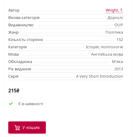
Автор
Wright, T.
Вікова категорія
Дорослі
Видавництво
OUP
Жанр
Політика
Кількість сторінок
152
Категорія
Історія, політологія
Мова
Англійська мова
Обкладинка
М'яка
Рік видання
2013
Серія
A Very Short Introduction
215₴
Є в наявності
У кошик