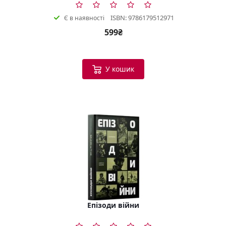
ISBN: 9786179512971
Є в наявності
599₴
У кошик
Епізоди війни