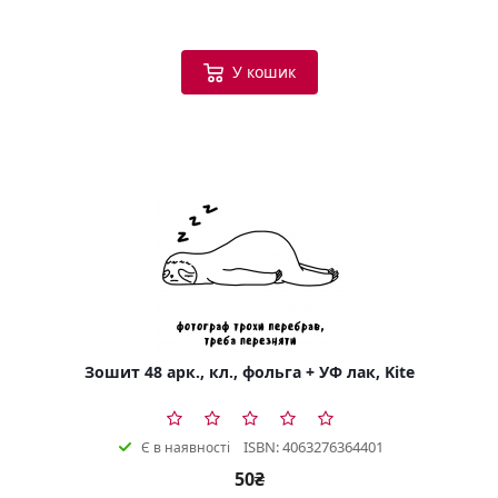
У кошик
Зошит 48 арк., кл., фольга + УФ лак, Kite
ISBN: 4063276364401
Є в наявності
50₴