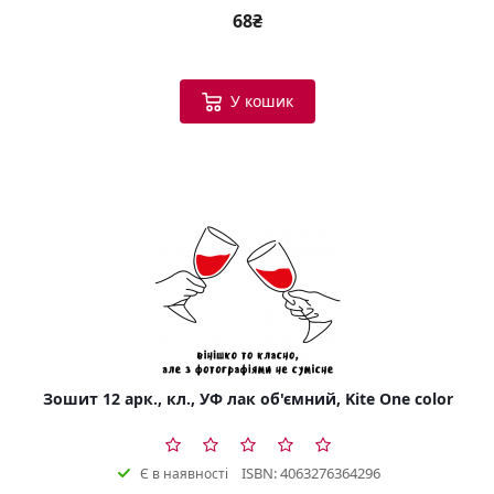
68₴
У кошик
Зошит 12 арк., кл., УФ лак об'ємний, Kite One color
ISBN: 4063276364296
Є в наявності