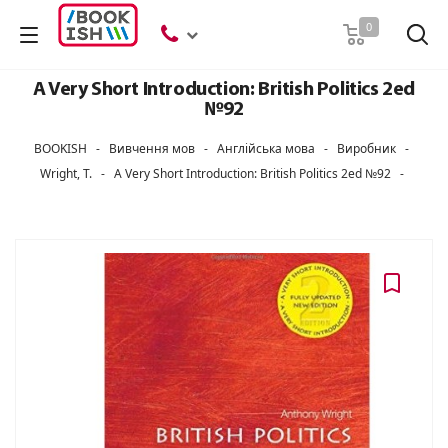
Пошук
0
A Very Short Introduction: British Politics 2ed
№92
BOOKISH
-
Вивчення мов
-
Англійська мова
-
Виробник
-
Wright, T.
-
A Very Short Introduction: British Politics 2ed №92
-