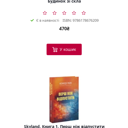
Будинок зі скла
ISBN: 9786178676209
Є в наявності
470₴
У кошик
Skyland. Книга 1. Перш ніж відпустити