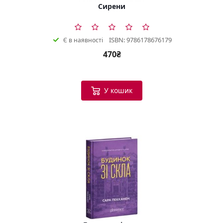
Сирени
ISBN: 9786178676179
Є в наявності
470₴
У кошик