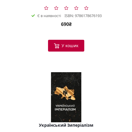
ISBN: 9786178676193
Є в наявності
690₴
У кошик
Український Імперіалізм