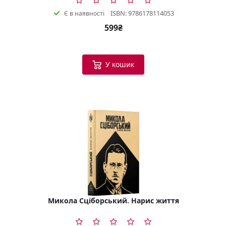
ISBN: 9786178114053
Є в наявності
599₴
У кошик
Микола Сціборський. Нарис життя