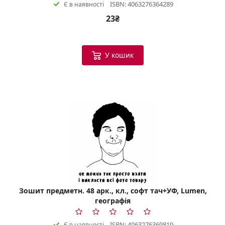
ISBN: 4063276364289
Є в наявності
23₴
У кошик
Зошит предметн. 48 арк., кл., софт тач+УФ, Lumen,
географія
ISBN: 4063276369819
Є в наявності