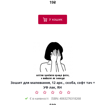
19₴
У кошик
Зошит для малювання, 12 арк., скоба, софт тач +
УФ лак, RH
ISBN: 4063276318268
Є в наявності