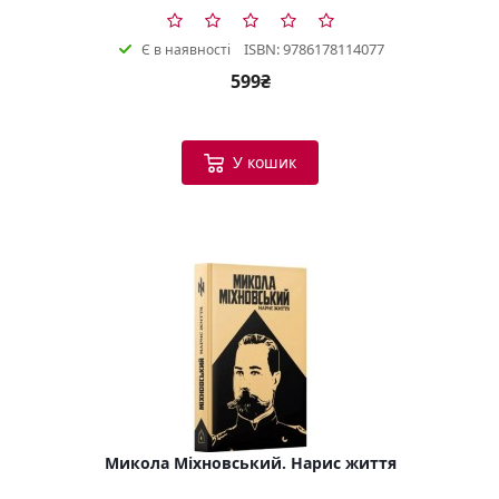
ISBN: 9786178114077
Є в наявності
599₴
У кошик
Микола Міхновський. Нарис життя