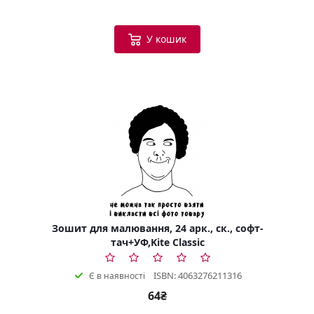
У кошик
Зошит для малювання, 24 арк., ск., софт-
тач+УФ,Kite Classic
ISBN: 4063276211316
Є в наявності
64₴