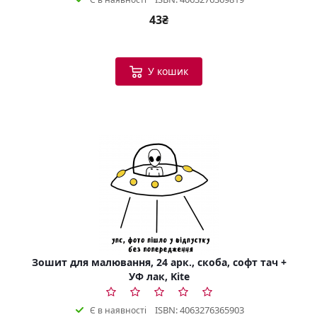
43₴
У кошик
Зошит для малювання, 24 арк., скоба, софт тач +
УФ лак, Kite
ISBN: 4063276365903
Є в наявності