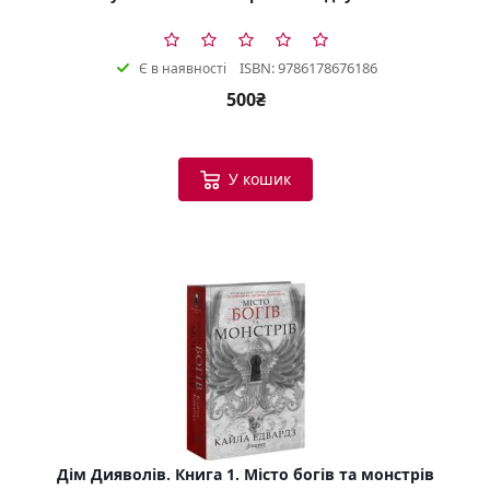
ISBN: 9786178676186
Є в наявності
500₴
У кошик
Дім Дияволів. Книга 1. Місто богів та монстрів