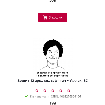
50₴
У кошик
Зошит 12 арк., кл., софт тач + УФ лак, BC
ISBN: 4063276364166
Є в наявності
19₴