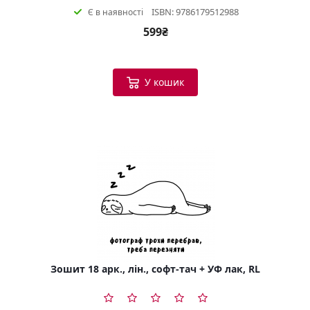
ISBN: 9786179512988
Є в наявності
599₴
У кошик
Зошит 18 арк., лін., софт-тач + УФ лак, RL