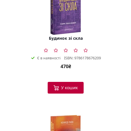
Будинок зі скла
ISBN: 9786178676209
Є в наявності
470₴
У кошик