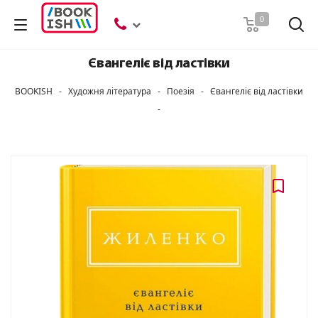
Пошук
0
Євангеліє від ластівки
BOOKISH
-
Художня література
-
Поезія
-
Євангеліє від ластівки
-