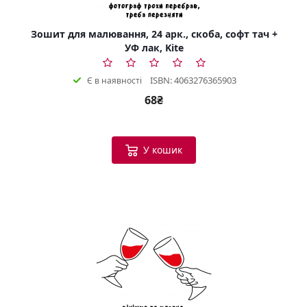
Зошит для малювання, 24 арк., скоба, софт тач +
УФ лак, Kite
ISBN: 4063276365903
Є в наявності
68₴
У кошик