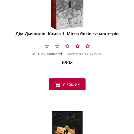
Дім Дияволів. Книга 1. Місто богів та монстрів
ISBN: 9786178676193
Є в наявності
690₴
У кошик