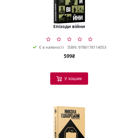
Епізоди війни
ISBN: 9786178114053
Є в наявності
599₴
У кошик