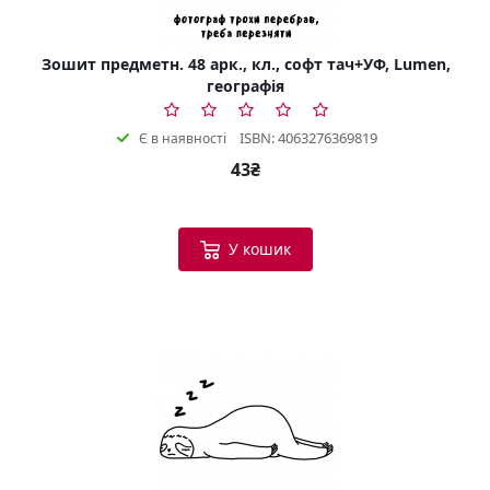
Зошит предметн. 48 арк., кл., софт тач+УФ, Lumen,
географія
ISBN: 4063276369819
Є в наявності
43₴
У кошик