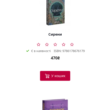
Сирени
ISBN: 9786178676179
Є в наявності
470₴
У кошик