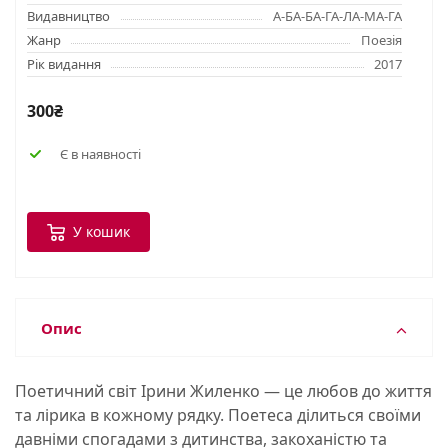
Видавництво
А-БА-БА-ГА-ЛА-МА-ГА
Жанр
Поезія
Рік видання
2017
300₴
Є в наявності
У кошик
Опис
Поетичний світ Ірини Жиленко — це любов до життя
та лірика в кожному рядку. Поетеса ділиться своїми
давніми спогадами з дитинства, закоханістю та