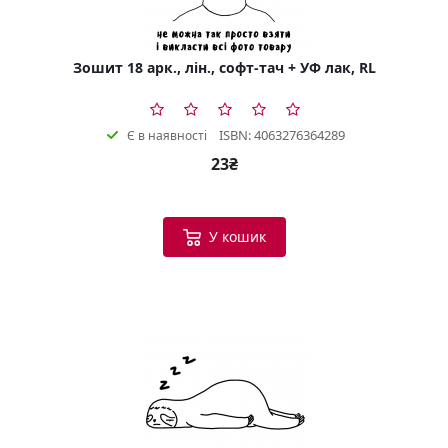
Зошит 18 арк., лін., софт-тач + УФ лак, RL
ISBN: 4063276364289
Є в наявності
23₴
У кошик