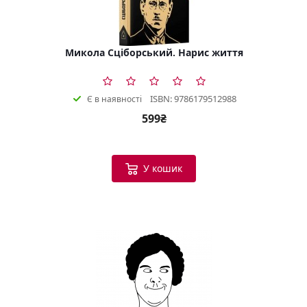
Микола Сціборський. Нарис життя
ISBN: 9786179512988
Є в наявності
599₴
У кошик