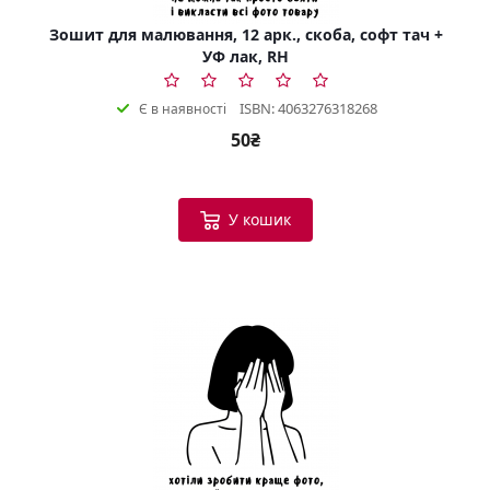
Зошит для малювання, 12 арк., скоба, софт тач +
УФ лак, RH
ISBN: 4063276318268
Є в наявності
50₴
У кошик