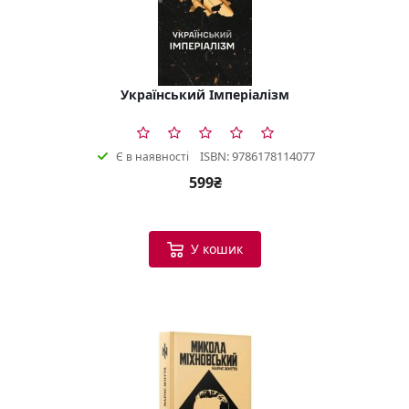
Український Імперіалізм
ISBN: 9786178114077
Є в наявності
599₴
У кошик