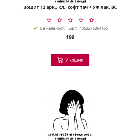
Зошит 12 арк., кл., софт тач + УФ лак, BC
ISBN: 4063276364166
Є в наявності
19₴
У кошик