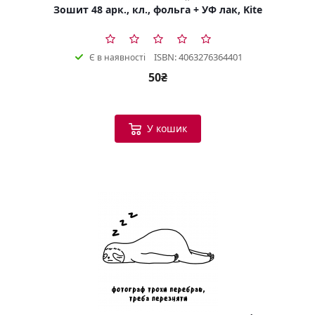
Зошит 48 арк., кл., фольга + УФ лак, Kite
ISBN: 4063276364401
Є в наявності
50₴
У кошик