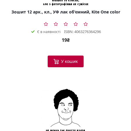
Зошит 12 арк., кл., УФ лак об'ємний, Kite One color
ISBN: 4063276364296
Є в наявності
19₴
У кошик