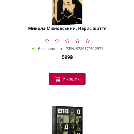
Микола Міхновський. Нарис життя
ISBN: 9786179512971
Є в наявності
599₴
У кошик