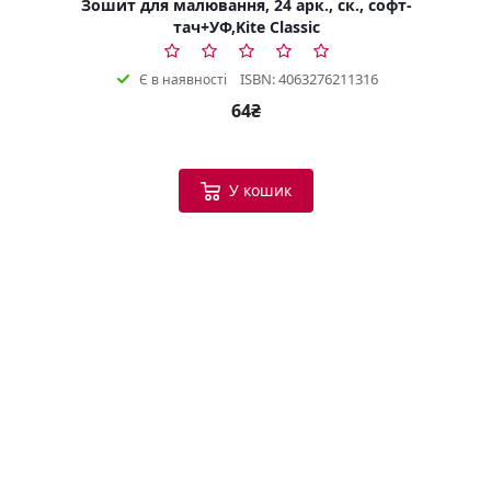
Зошит для малювання, 24 арк., ск., софт-
тач+УФ,Kite Classic
ISBN: 4063276211316
Є в наявності
64₴
У кошик