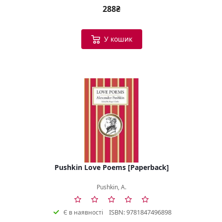
288₴
У кошик
Pushkin Love Poems [Paperback]
Pushkin, A.
ISBN: 9781847496898
Є в наявності