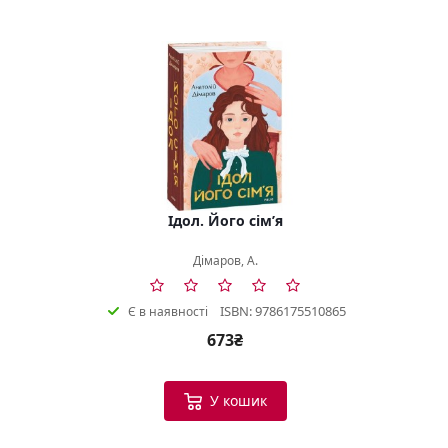
Ідол. Його сім’я
Дімаров, А.
ISBN: 9786175510865
Є в наявності
673₴
У кошик