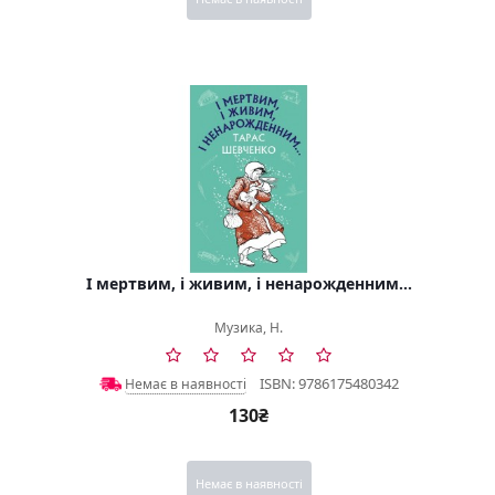
І мертвим, і живим, і ненарожденним…
Музика, Н.
ISBN: 9786175480342
Немає в наявності
130₴
Немає в наявності