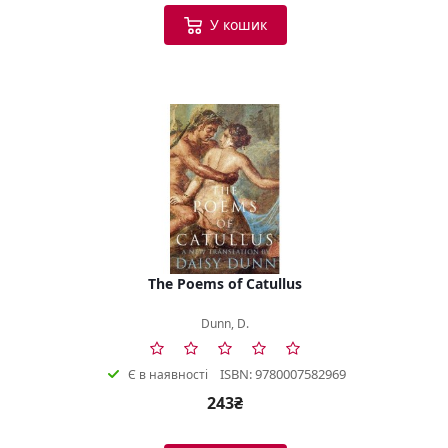
У кошик
The Poems of Catullus
Dunn, D.
ISBN: 9780007582969
Є в наявності
243₴