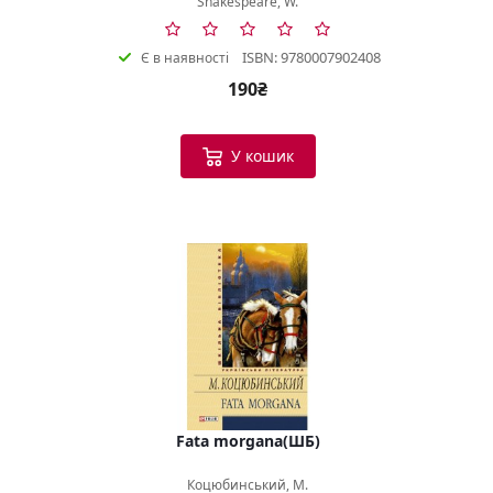
Shakespeare, W.
ISBN: 9780007902408
Є в наявності
190₴
У кошик
Fata morgana(ШБ)
Коцюбинський, М.