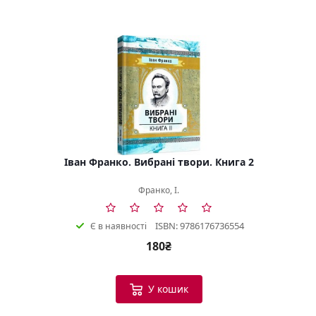
Іван Франко. Вибрані твори. Книга 2
Франко, І.
ISBN: 9786176736554
Є в наявності
180₴
У кошик