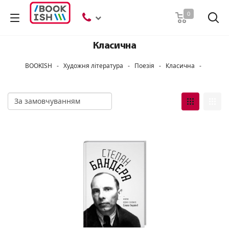
Пошук
0
Класична
BOOKISH
-
Художня література
-
Поезія
-
Класична
-