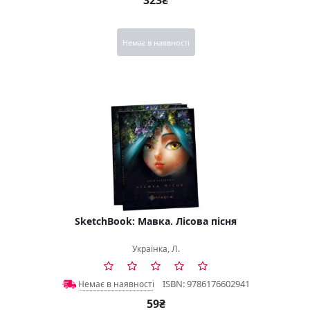
323₴
Немає в наявності
SketchBook: Мавка. Лісова пісня
Українка, Л.
ISBN: 9786176602941
Немає в наявності
59₴