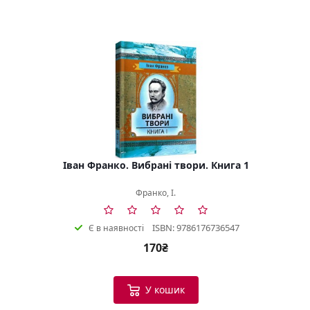
Іван Франко. Вибрані твори. Книга 1
Франко, І.
ISBN: 9786176736547
Є в наявності
170₴
У кошик