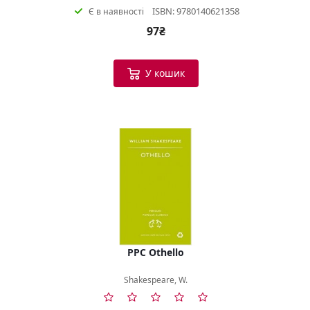
ISBN: 9780140621358
Є в наявності
97₴
У кошик
PPC Othello
Shakespeare, W.