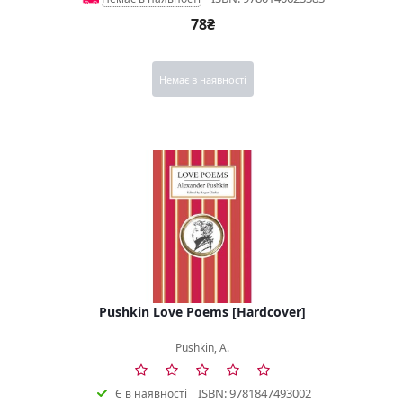
78₴
Немає в наявності
Pushkin Love Poems [Hardcover]
Pushkin, A.
ISBN: 9781847493002
Є в наявності