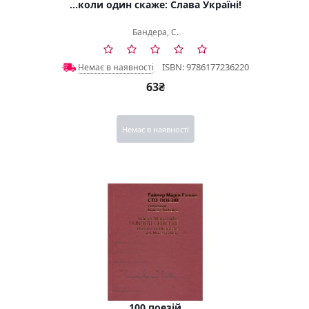
...коли один скаже: Слава Україні!
Бандера, С.
ISBN: 9786177236220
Немає в наявності
63₴
Немає в наявності
100 поезій