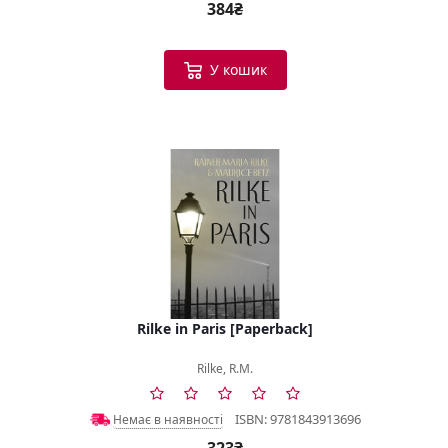
384₴
У кошик
Rilke in Paris [Paperback]
Rilke, R.M.
ISBN: 9781843913696
Немає в наявності