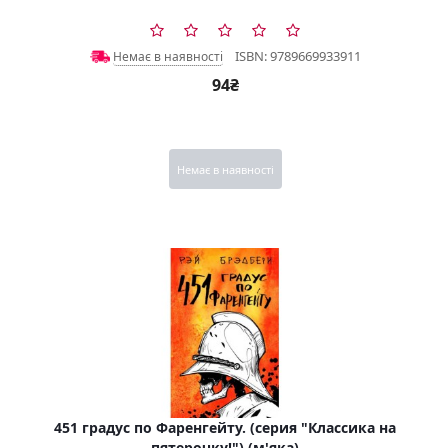
ISBN: 9789669933911
Немає в наявності
94₴
Немає в наявності
451 градус по Фаренгейту. (серия "Классика на
пятерочку!") (м'яка)