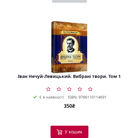
Іван Нечуй-Левицький. Вибрані твори. Том 1
ISBN: 9786110114691
Є в наявності
350₴
У кошик