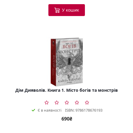
У кошик
Дім Дияволів. Книга 1. Місто богів та монстрів
ISBN: 9786178676193
Є в наявності
690₴