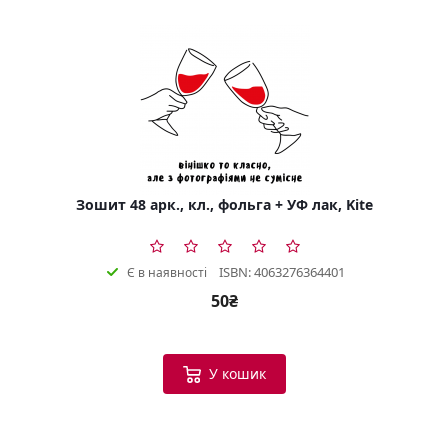
Зошит 48 арк., кл., фольга + УФ лак, Kite
ISBN: 4063276364401
Є в наявності
50₴
У кошик