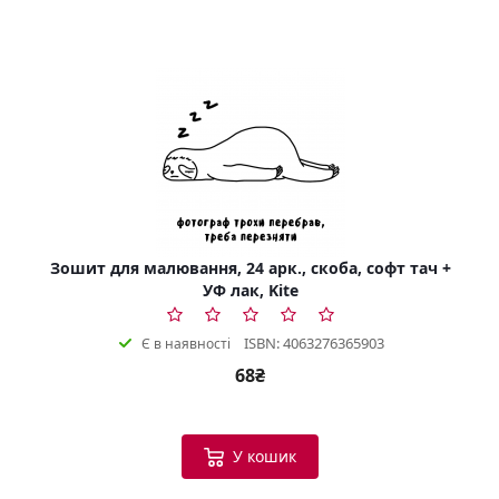
Зошит для малювання, 24 арк., скоба, софт тач +
УФ лак, Kite
ISBN: 4063276365903
Є в наявності
68₴
У кошик