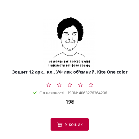
Зошит 12 арк., кл., УФ лак об'ємний, Kite One color
ISBN: 4063276364296
Є в наявності
19₴
У кошик