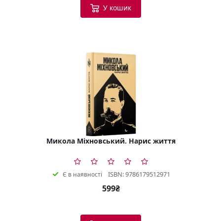
У кошик
Микола Міхновський. Нарис життя
ISBN: 9786179512971
Є в наявності
599₴