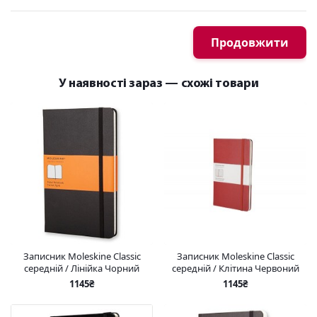
Продовжити
У наявності зараз — схожі товари
Записник Moleskine Classic
Записник Moleskine Classic
середній / Лінійка Чорний
середній / Клітина Червоний
1145₴
1145₴