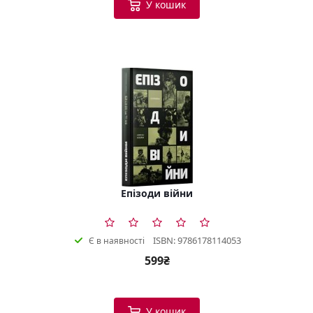
У кошик
Епізоди війни
ISBN: 9786178114053
Є в наявності
599₴
У кошик