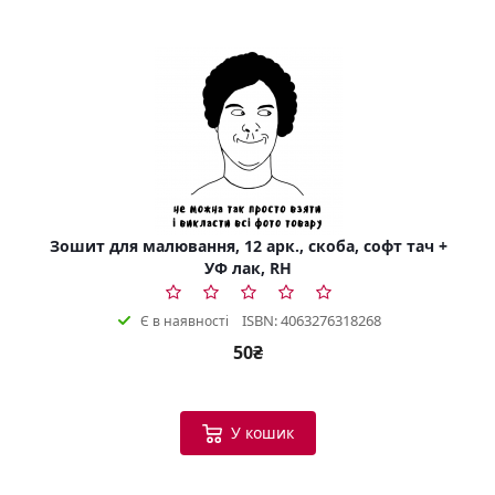
Зошит для малювання, 12 арк., скоба, софт тач +
УФ лак, RH
ISBN: 4063276318268
Є в наявності
50₴
У кошик