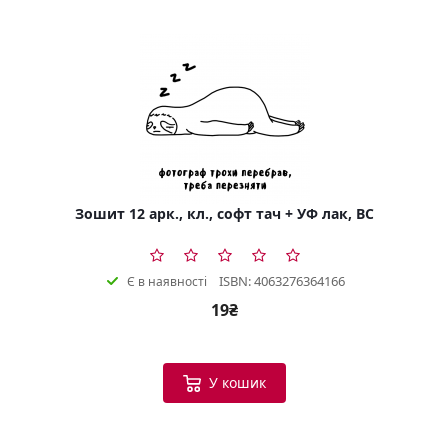
Зошит 12 арк., кл., софт тач + УФ лак, BC
ISBN: 4063276364166
Є в наявності
19₴
У кошик