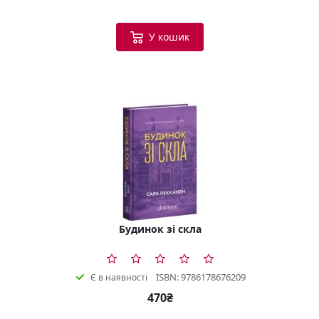
У кошик
Будинок зі скла
ISBN: 9786178676209
Є в наявності
470₴