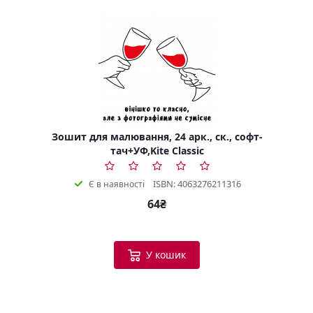
Зошит для малювання, 24 арк., ск., софт-
тач+УФ,Kite Classic
ISBN: 4063276211316
Є в наявності
64₴
У кошик