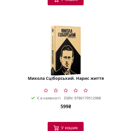
Микола Сціборський. Нарис життя
ISBN: 9786179512988
Є в наявності
599₴
У кошик