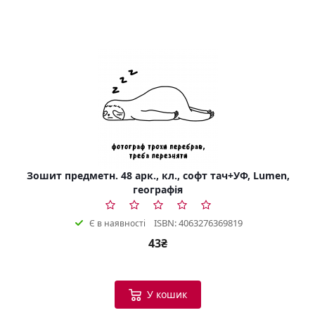
Зошит предметн. 48 арк., кл., софт тач+УФ, Lumen,
географія
ISBN: 4063276369819
Є в наявності
43₴
У кошик