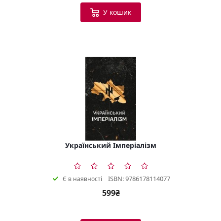
У кошик
Український Імперіалізм
ISBN: 9786178114077
Є в наявності
599₴