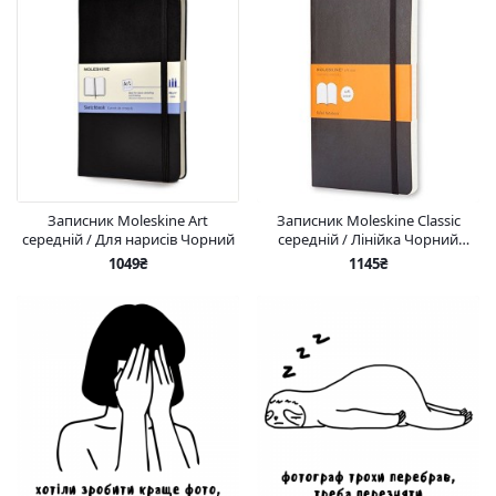
Записник Moleskine Art
Записник Moleskine Classic
середній / Для нарисів Чорний
середній / Лінійка Чорний
М’який
1049₴
1145₴