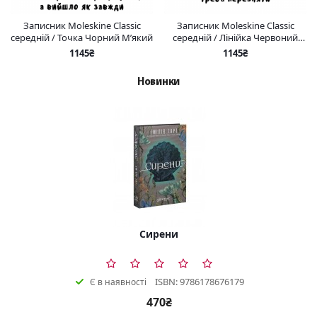
Записник Moleskine Classic
Записник Moleskine Classic
середній / Точка Чорний М’який
середній / Лінійка Червоний
М’який
1145₴
1145₴
Новинки
Сирени
ISBN: 9786178676179
Є в наявності
470₴