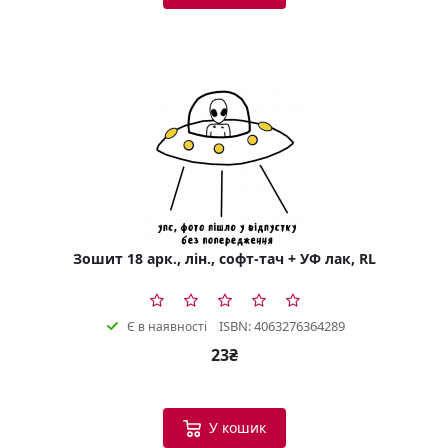
Зошит 18 арк., лін., софт-тач + УФ лак, RL
ISBN: 4063276364289
Є в наявності
23₴
У кошик