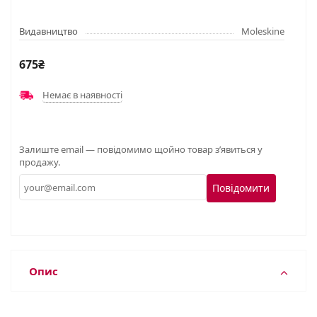
Видавництво
Moleskine
675₴
Немає в наявності
Залиште email — повідомимо щойно товар з’явиться у
продажу.
Повідомити
Опис