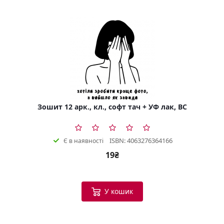
Зошит 12 арк., кл., софт тач + УФ лак, BC
ISBN: 4063276364166
Є в наявності
19₴
У кошик