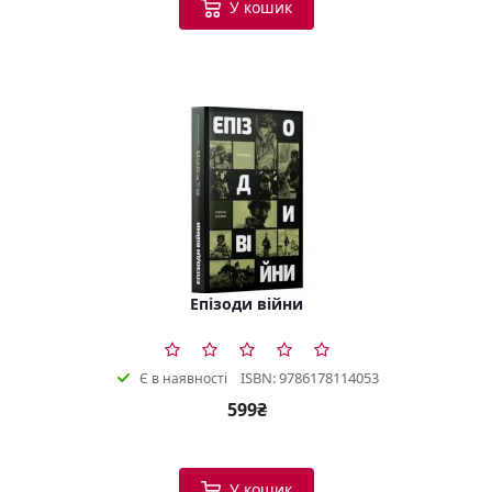
У кошик
Епізоди війни
ISBN: 9786178114053
Є в наявності
599₴
У кошик