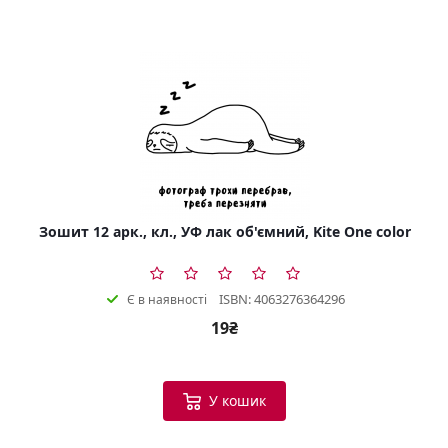
Зошит 12 арк., кл., УФ лак об'ємний, Kite One color
ISBN: 4063276364296
Є в наявності
19₴
У кошик