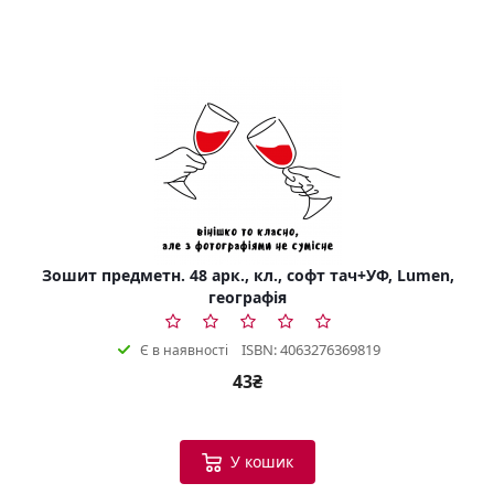
Зошит предметн. 48 арк., кл., софт тач+УФ, Lumen,
географія
ISBN: 4063276369819
Є в наявності
43₴
У кошик