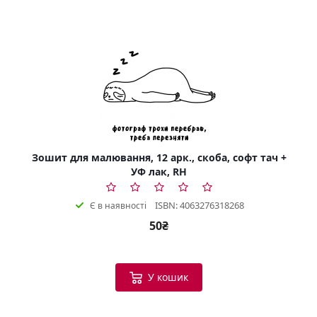
Зошит для малювання, 12 арк., скоба, софт тач +
УФ лак, RH
ISBN: 4063276318268
Є в наявності
50₴
У кошик