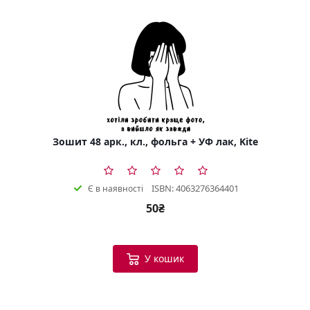
Зошит 48 арк., кл., фольга + УФ лак, Kite
ISBN: 4063276364401
Є в наявності
50₴
У кошик