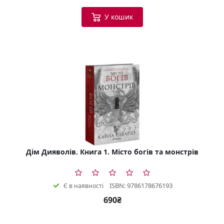
У кошик
Дім Дияволів. Книга 1. Місто богів та монстрів
ISBN: 9786178676193
Є в наявності
690₴