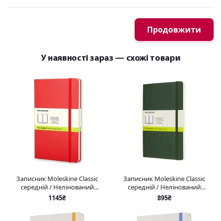
Продовжити
У наявності зараз — схожі товари
Записник Moleskine Classic
Записник Moleskine Classic
середній / Нелінований
середній / Нелінований
Червоний
Миртовий Зелений М’який
1145₴
895₴