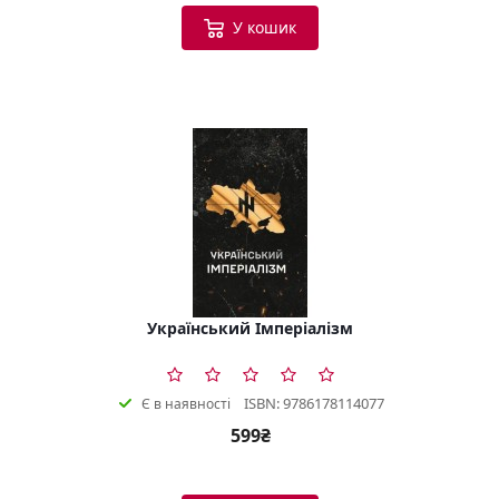
У кошик
Український Імперіалізм
ISBN: 9786178114077
Є в наявності
599₴