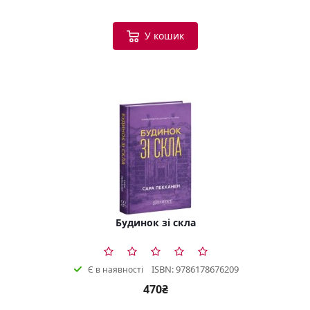
У кошик
Будинок зі скла
ISBN: 9786178676209
Є в наявності
470₴