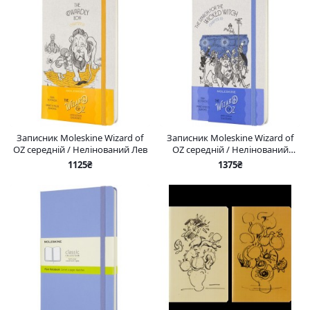
Записник Moleskine Wizard of
Записник Moleskine Wizard of
OZ середній / Нелінований Лев
OZ середній / Нелінований
Відьма
1125₴
1375₴