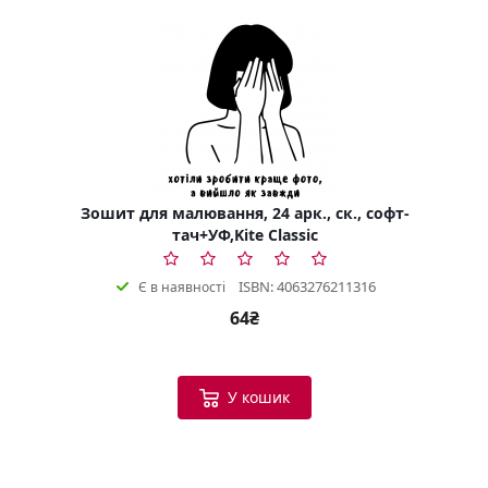
Зошит для малювання, 24 арк., ск., софт-
тач+УФ,Kite Classic
ISBN: 4063276211316
Є в наявності
64₴
У кошик