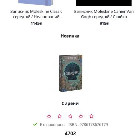
Записник Moleskine Classic
Записник Moleskine Cahier Van
середній / Нелінований
Gogh середній / Лінійка
Блакитна Гортензія
1145₴
915₴
Новинки
Сирени
ISBN: 9786178676179
Є в наявності
470₴