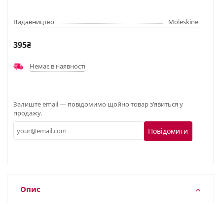
Видавництво
Moleskine
395₴
Немає в наявності
Залиште email — повідомимо щойно товар з’явиться у
продажу.
Повідомити
Опис