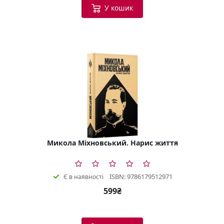
У кошик
Микола Міхновський. Нарис життя
ISBN: 9786179512971
Є в наявності
599₴