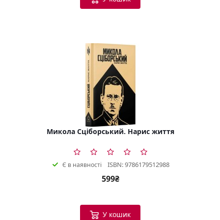
Микола Сціборський. Нарис життя
ISBN: 9786179512988
Є в наявності
599₴
У кошик