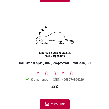
Зошит 18 арк., лін., софт-тач + УФ лак, RL
ISBN: 4063276364289
Є в наявності
23₴
У кошик