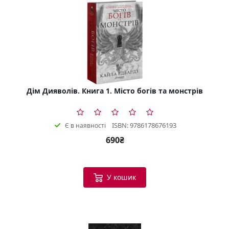
Дім Дияволів. Книга 1. Місто богів та монстрів
ISBN: 9786178676193
Є в наявності
690₴
У кошик