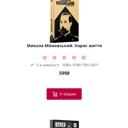
Микола Міхновський. Нарис життя
ISBN: 9786179512971
Є в наявності
599₴
У кошик