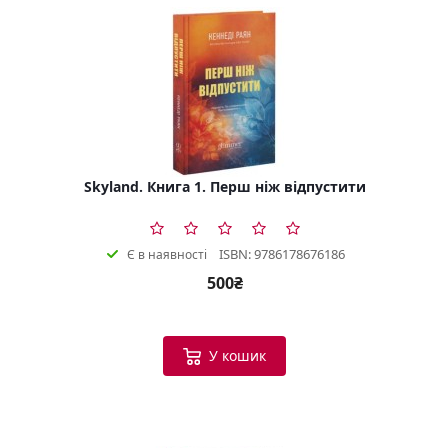
Skyland. Книга 1. Перш ніж відпустити
ISBN: 9786178676186
Є в наявності
500₴
У кошик