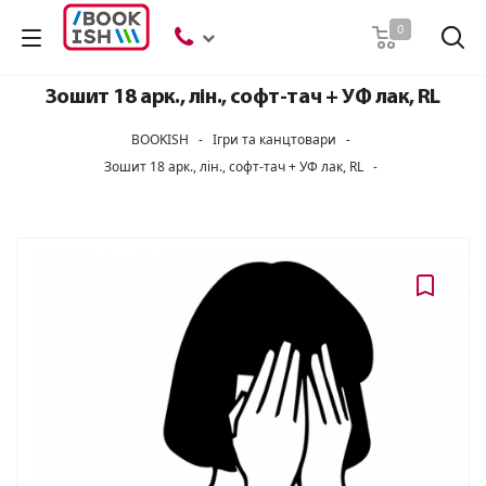
Пошук
0
Зошит 18 арк., лін., софт-тач + УФ лак, RL
BOOKISH
-
Ігри та канцтовари
-
Зошит 18 арк., лін., софт-тач + УФ лак, RL
-