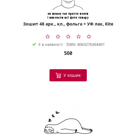
Зошит 48 арк., кл., фольга + УФ лак, Kite
ISBN: 4063276364401
Є в наявності
50₴
У кошик