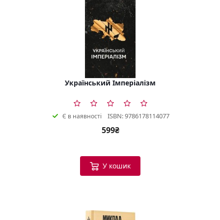
Український Імперіалізм
ISBN: 9786178114077
Є в наявності
599₴
У кошик