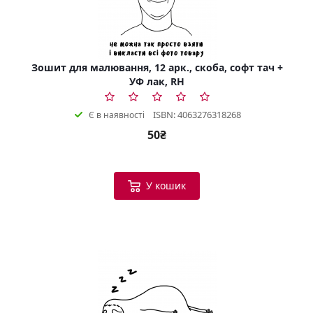
Зошит для малювання, 12 арк., скоба, софт тач +
УФ лак, RH
ISBN: 4063276318268
Є в наявності
50₴
У кошик