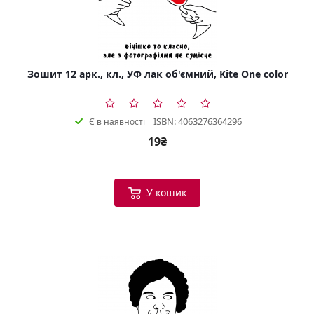
Зошит 12 арк., кл., УФ лак об'ємний, Kite One color
ISBN: 4063276364296
Є в наявності
19₴
У кошик