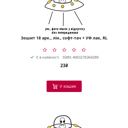
Зошит 18 арк., лін., софт-тач + УФ лак, RL
ISBN: 4063276364289
Є в наявності
23₴
У кошик