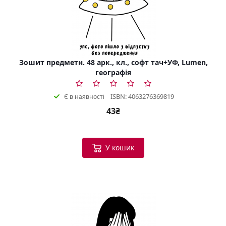
Зошит предметн. 48 арк., кл., софт тач+УФ, Lumen,
географія
ISBN: 4063276369819
Є в наявності
43₴
У кошик