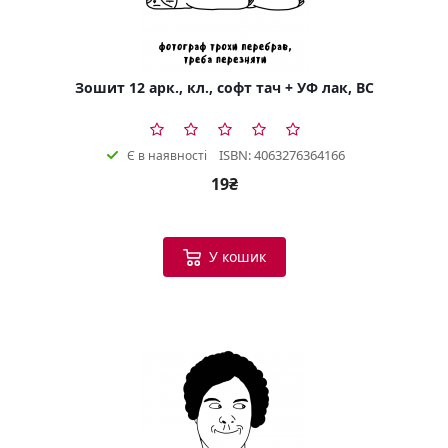
Зошит 12 арк., кл., софт тач + УФ лак, BC
ISBN: 4063276364166
Є в наявності
19₴
У кошик