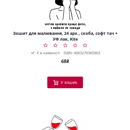
Зошит для малювання, 24 арк., скоба, софт тач +
УФ лак, Kite
ISBN: 4063276365903
Є в наявності
68₴
У кошик