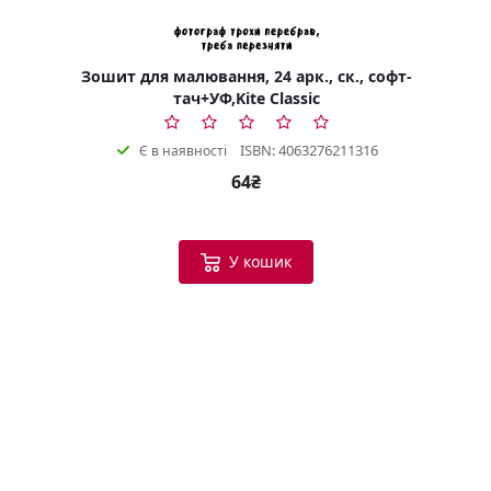
Зошит для малювання, 24 арк., ск., софт-
тач+УФ,Kite Classic
ISBN: 4063276211316
Є в наявності
64₴
У кошик