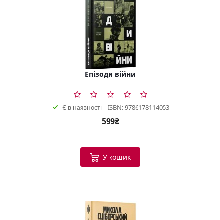
Епізоди війни
ISBN: 9786178114053
Є в наявності
599₴
У кошик