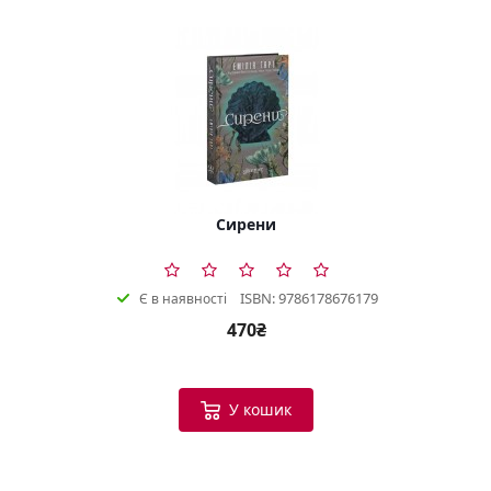
Сирени
ISBN: 9786178676179
Є в наявності
470₴
У кошик