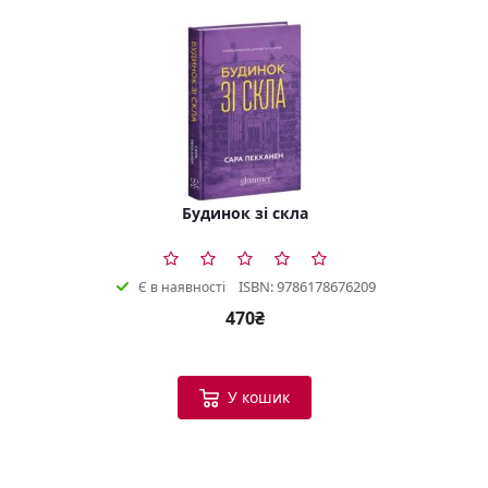
Будинок зі скла
ISBN: 9786178676209
Є в наявності
470₴
У кошик