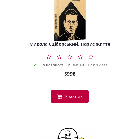
Микола Сціборський. Нарис життя
ISBN: 9786179512988
Є в наявності
599₴
У кошик