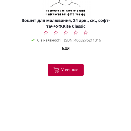
Зошит для малювання, 24 арк., ск., софт-
тач+УФ,Kite Classic
ISBN: 4063276211316
Є в наявності
64₴
У кошик