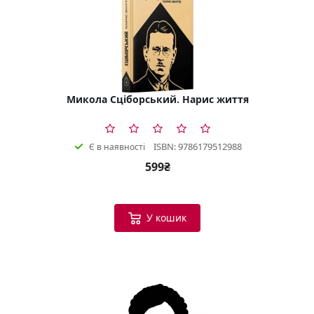
Микола Сціборський. Нарис життя
ISBN: 9786179512988
Є в наявності
599₴
У кошик