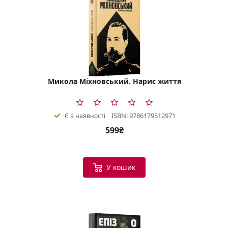
Микола Міхновський. Нарис життя
ISBN: 9786179512971
Є в наявності
599₴
У кошик