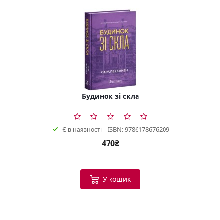
Будинок зі скла
ISBN: 9786178676209
Є в наявності
470₴
У кошик