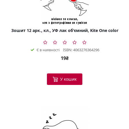
Зошит 12 арк., кл., УФ лак об'ємний, Kite One color
ISBN: 4063276364296
Є в наявності
19₴
У кошик