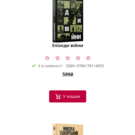
Епізоди війни
ISBN: 9786178114053
Є в наявності
599₴
У кошик