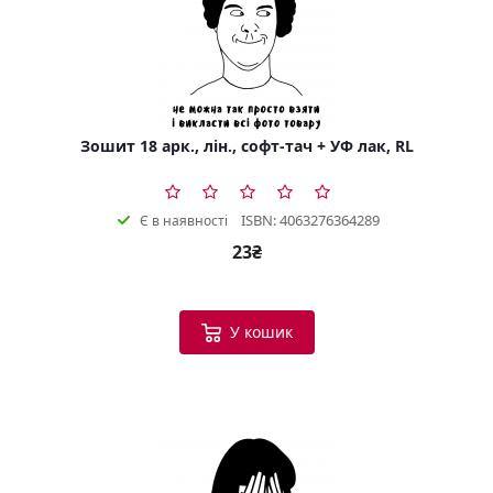
Зошит 18 арк., лін., софт-тач + УФ лак, RL
ISBN: 4063276364289
Є в наявності
23₴
У кошик