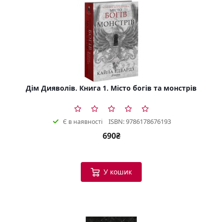
Дім Дияволів. Книга 1. Місто богів та монстрів
ISBN: 9786178676193
Є в наявності
690₴
У кошик