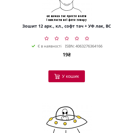
Зошит 12 арк., кл., софт тач + УФ лак, BC
ISBN: 4063276364166
Є в наявності
19₴
У кошик