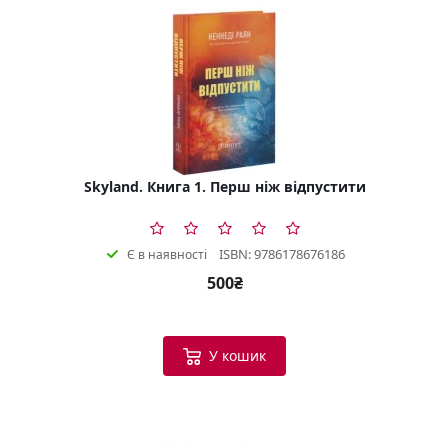
Skyland. Книга 1. Перш ніж відпустити
ISBN: 9786178676186
Є в наявності
500₴
У кошик