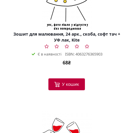
Зошит для малювання, 24 арк., скоба, софт тач +
УФ лак, Kite
ISBN: 4063276365903
Є в наявності
68₴
У кошик