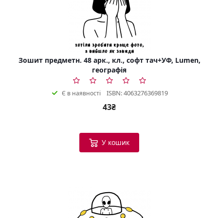
Зошит предметн. 48 арк., кл., софт тач+УФ, Lumen,
географія
ISBN: 4063276369819
Є в наявності
43₴
У кошик