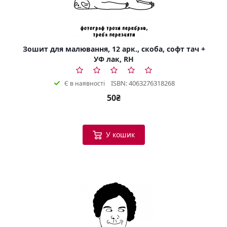
Зошит для малювання, 12 арк., скоба, софт тач +
УФ лак, RH
ISBN: 4063276318268
Є в наявності
50₴
У кошик