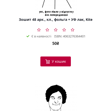
Зошит 48 арк., кл., фольга + УФ лак, Kite
ISBN: 4063276364401
Є в наявності
50₴
У кошик