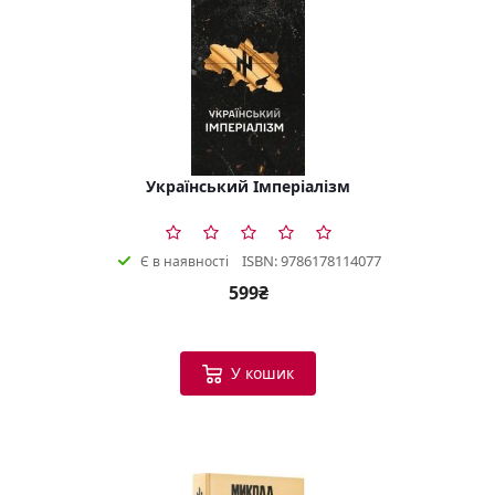
Український Імперіалізм
ISBN: 9786178114077
Є в наявності
599₴
У кошик