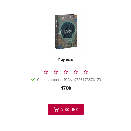
Сирени
ISBN: 9786178676179
Є в наявності
470₴
У кошик