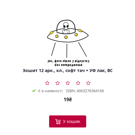
Зошит 12 арк., кл., софт тач + УФ лак, BC
ISBN: 4063276364166
Є в наявності
19₴
У кошик