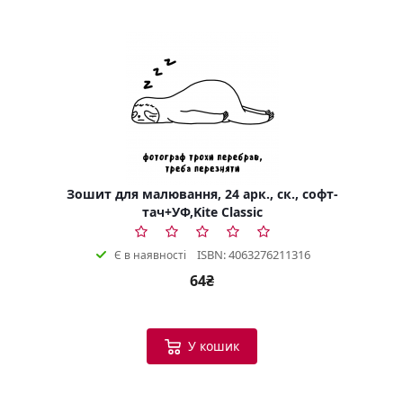
Зошит для малювання, 24 арк., ск., софт-
тач+УФ,Kite Classic
ISBN: 4063276211316
Є в наявності
64₴
У кошик