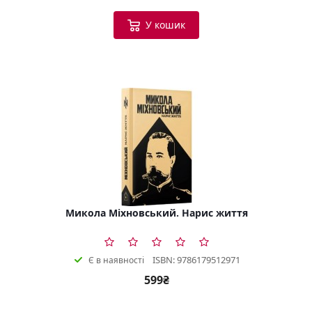
У кошик
Микола Міхновський. Нарис життя
ISBN: 9786179512971
Є в наявності
599₴