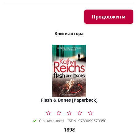
Продовжити
Книги автора
Flash & Bones [Paperback]
ISBN: 9780099570950
Є в наявності
189₴