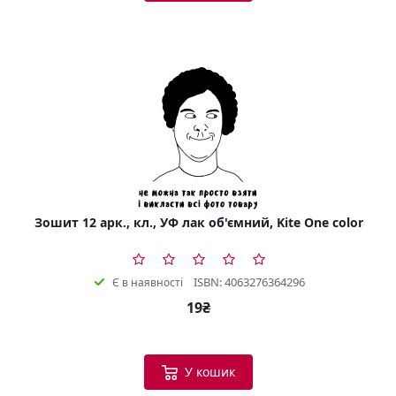
Зошит 12 арк., кл., УФ лак об'ємний, Kite One color
ISBN: 4063276364296
Є в наявності
19₴
У кошик