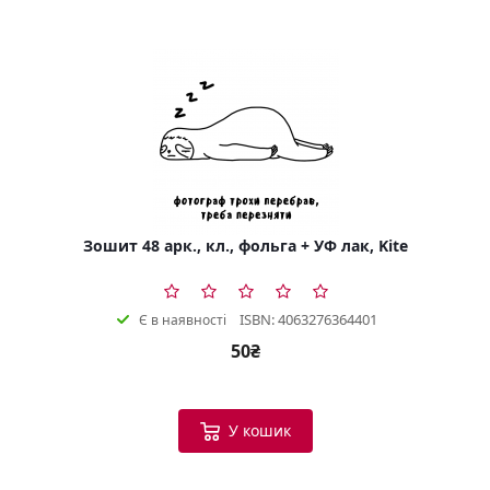
Зошит 48 арк., кл., фольга + УФ лак, Kite
ISBN: 4063276364401
Є в наявності
50₴
У кошик