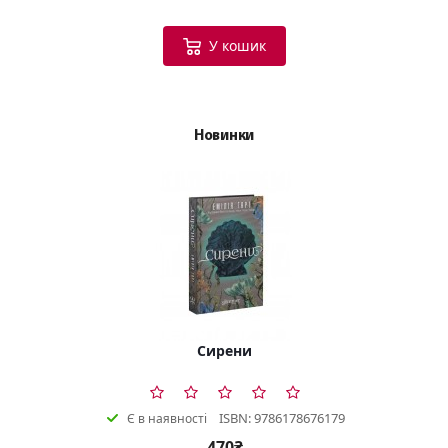
У кошик
Новинки
Сирени
ISBN: 9786178676179
Є в наявності
470₴