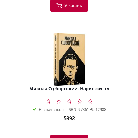
У кошик
Микола Сціборський. Нарис життя
ISBN: 9786179512988
Є в наявності
599₴