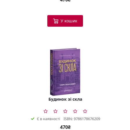
У кошик
Будинок зі скла
ISBN: 9786178676209
Є в наявності
470₴