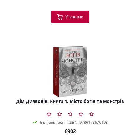
У кошик
Дім Дияволів. Книга 1. Місто богів та монстрів
ISBN: 9786178676193
Є в наявності
690₴