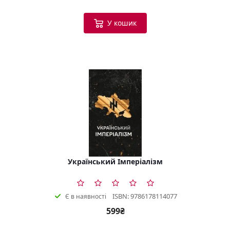
У кошик
Український Імперіалізм
ISBN: 9786178114077
Є в наявності
599₴