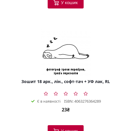
У кошик
Зошит 18 арк., лін., софт-тач + УФ лак, RL
ISBN: 4063276364289
Є в наявності
23₴
У кошик