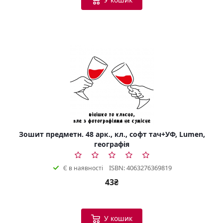
Зошит предметн. 48 арк., кл., софт тач+УФ, Lumen,
географія
ISBN: 4063276369819
Є в наявності
43₴
У кошик