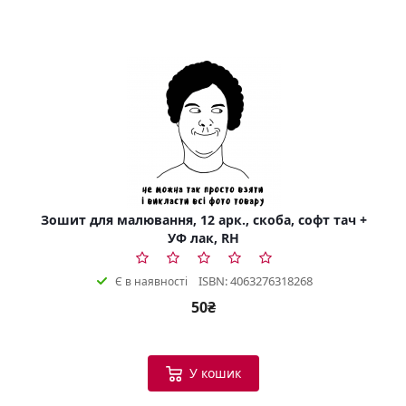
Зошит для малювання, 12 арк., скоба, софт тач +
УФ лак, RH
ISBN: 4063276318268
Є в наявності
50₴
У кошик