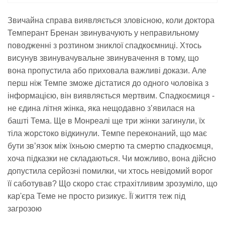
Звичайна справа виявляється зловісною, коли доктора
Темперант Бренан звинувачують у неправильному
поводженні з розтином зниклої спадкоємниці. Хтось
висунув звинувачувальне звинувачення в тому, що
вона пропустила або приховала важливі докази. Але
перш ніж Темпе зможе дістатися до одного чоловіка з
інформацією, він виявляється мертвим. Спадкоємиця -
не єдина літня жінка, яка нещодавно з’явилася на
башті Тема. Ще в Монреалі ще три жінки загинули, їх
тіла жорстоко відкинули. Темпе переконаний, що має
бути зв’язок між їхньою смертю та смертю спадкоємця,
хоча підказки не складаються. Чи можливо, вона дійсно
допустила серйозні помилки, чи хтось невідомий ворог
її саботував? Що скоро стає страхітливим зрозуміло, що
кар'єра Теме не просто ризикує. Її життя теж під
загрозою