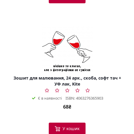
Зошит для малювання, 24 арк., скоба, софт тач +
УФ лак, Kite
ISBN: 4063276365903
Є в наявності
68₴
У кошик