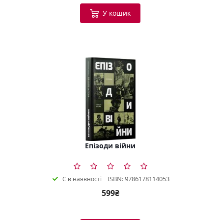
У кошик
Епізоди війни
ISBN: 9786178114053
Є в наявності
599₴